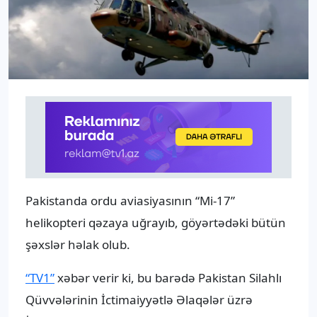
Pakistanda ordu aviasiyasının “Mi-17”
helikopteri qəzaya uğrayıb, göyərtədəki bütün
şəxslər həlak olub.
“TV1”
xəbər verir ki, bu barədə Pakistan Silahlı
Qüvvələrinin İctimaiyyətlə Əlaqələr üzrə