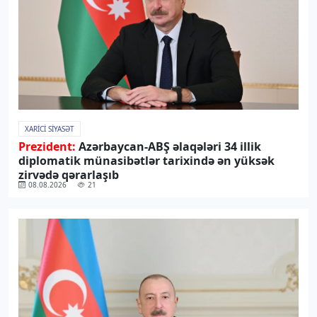
XARICI SIYASƏT
Prezident:
Azərbaycan-ABŞ əlaqələri 34 illik
diplomatik münasibətlər tarixində ən yüksək
zirvədə qərarlaşıb
08.08.2026
21