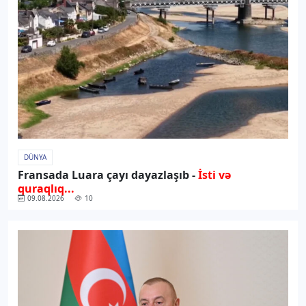
DÜNYA
Fransada Luara çayı dayazlaşıb -
İsti və
quraqlıq...
09.08.2026
10