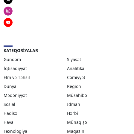
Twitter
Instagram
Youtube
KATEQORIYALAR
Gündəm
Siyasət
İqtisadiyyat
Analitika
Elm və Təhsil
Cəmiyyət
Dünya
Region
Mədəniyyət
Müsahibə
Sosial
İdman
Hadisə
Hərbi
Hava
Münaqişə
Texnologiya
Maqazin