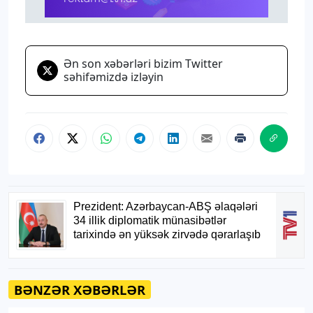
Ən son xəbərləri bizim Twitter
səhifəmizdə izləyin
BƏNZƏR XƏBƏRLƏR