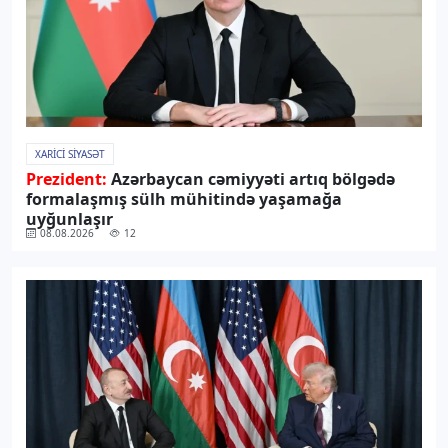
XARICI SIYASƏT
Prezident:
Azərbaycan cəmiyyəti artıq bölgədə
formalaşmış sülh mühitində yaşamağa
uyğunlaşır
08.08.2026
12