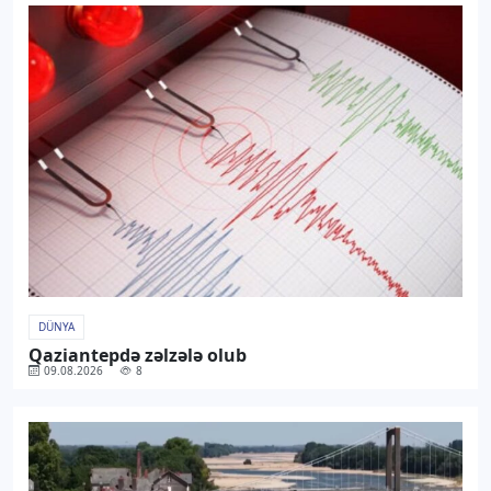
DÜNYA
Qaziantepdə zəlzələ olub
09.08.2026
8