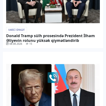
XARICI SIYASƏT
Donald Tramp sülh prosesində Prezident İlham
Əliyevin rolunu yüksək qiymətləndirib
08.08.2026
15