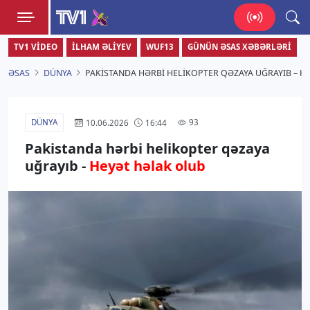
TV1
TV1 VIDEO
İLHAM ƏLIYEV
WUF13
GÜNÜN ƏSAS XƏBƏRLƏRI
Zamanı bizimlə yaşa!
ƏSAS
DÜNYA
PAKISTANDA HƏRBI HELIKOPTER QƏZAYA UĞRAYIB – H
DÜNYA
93
10.06.2026
16:44
Pakistanda hərbi helikopter qəzaya
uğrayıb -
Heyət həlak olub