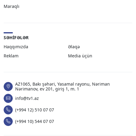
Maraqlı
SƏHIFƏLƏR
Haqqımızda
Əlaqə
Reklam
Media üçün
AZ1065, Bakı şəhəri, Yasamal rayonu, Nəriman
Nərimanov, ev 201, giriş 1, m. 1
info@tv1.az
(+994 12) 510 07 07
(+994 10) 544 07 07