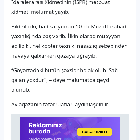
İdarələrarası Xidmətinin (ISPR) mətbuat
xidməti məlumat yayıb.
Bildirilib ki, hadisə iyunun 10-da Müzəffərabad
yaxınlığında baş verib. İlkin olaraq müəyyən
edilib ki, helikopter texniki nasazlıq səbəbindən
havaya qalxarkən qəzaya uğrayıb.
“Göyərtədəki bütün şəxslər həlak olub. Sağ
qalan yoxdur”, – deyə məlumatda qeyd
olunub.
Aviaqəzanın təfərrüatları aydınlaşdırılır.