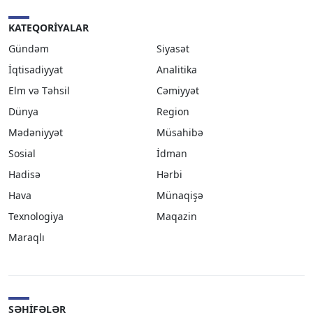
KATEQORIYALAR
Gündəm
Siyasət
İqtisadiyyat
Analitika
Elm və Təhsil
Cəmiyyət
Dünya
Region
Mədəniyyət
Müsahibə
Sosial
İdman
Hadisə
Hərbi
Hava
Münaqişə
Texnologiya
Maqazin
Maraqlı
SƏHIFƏLƏR