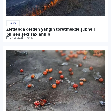
HADISƏ
Zərdabda qəsdən yanğın törətməkdə şübhəli
bilinən şəxs saxlanılıb
07.08.2026
17