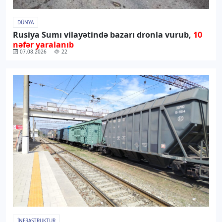
DÜNYA
Rusiya Sumı vilayətində bazarı dronla vurub,
10
nəfər yaralanıb
07.08.2026
22
İNFRASTRUKTUR