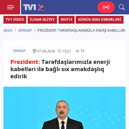
TV1
TV1 VIDEO
İLHAM ƏLIYEV
WUF13
GÜNÜN ƏSAS XƏBƏRLƏRI
Zamanı bizimlə yaşa!
ƏSAS
SIYASƏT
PREZIDENT: TƏRƏFDAŞLARIMIZLA ENERJI KABELLƏRI I
SIYASƏT
74
01.06.2026
13:21
Prezident:
Tərəfdaşlarımızla enerji
kabelləri ilə bağlı sıx əməkdaşlıq
edirik