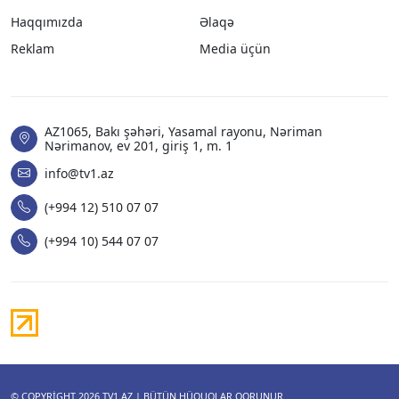
Haqqımızda
Əlaqə
Reklam
Media üçün
AZ1065, Bakı şəhəri, Yasamal rayonu, Nəriman
Nərimanov, ev 201, giriş 1, m. 1
info@tv1.az
(+994 12) 510 07 07
(+994 10) 544 07 07
© COPYRIGHT 2026
TV1.AZ
| BÜTÜN HÜQUQLAR QORUNUR.