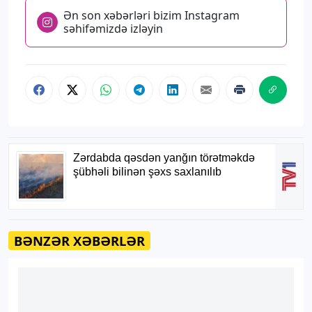
Ən son xəbərləri bizim Instagram
səhifəmizdə izləyin
BƏNZƏR XƏBƏRLƏR