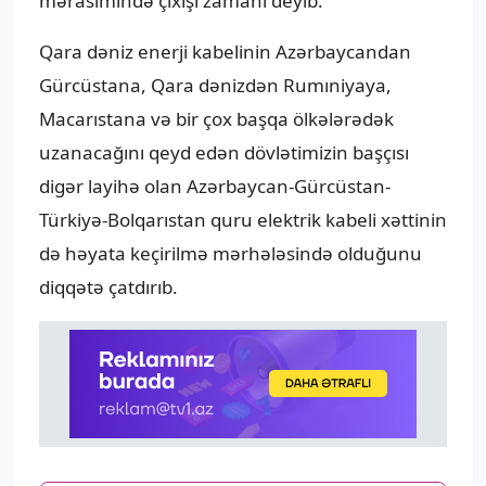
mərasimində çıxışı zamanı deyib.
Qara dəniz enerji kabelinin Azərbaycandan
Gürcüstana, Qara dənizdən Rumıniyaya,
Macarıstana və bir çox başqa ölkələrədək
uzanacağını qeyd edən dövlətimizin başçısı
digər layihə olan Azərbaycan-Gürcüstan-
Türkiyə-Bolqarıstan quru elektrik kabeli xəttinin
də həyata keçirilmə mərhələsində olduğunu
diqqətə çatdırıb.