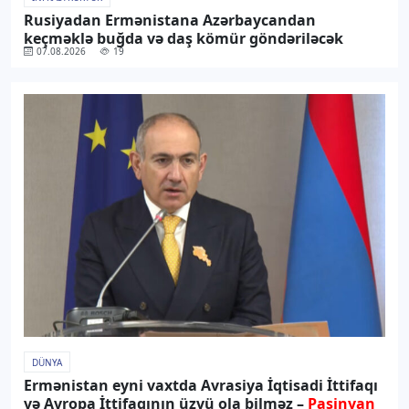
Rusiyadan Ermənistana Azərbaycandan
keçməklə buğda və daş kömür göndəriləcək
07.08.2026
19
DÜNYA
Ermənistan eyni vaxtda Avrasiya İqtisadi İttifaqı
və Avropa İttifaqının üzvü ola bilməz –
Paşinyan