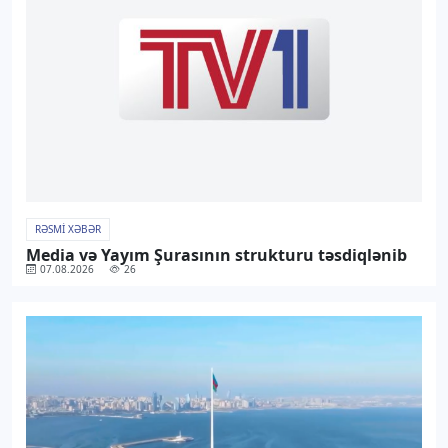
RƏSMI XƏBƏR
Media və Yayım Şurasının strukturu təsdiqlənib
07.08.2026
26