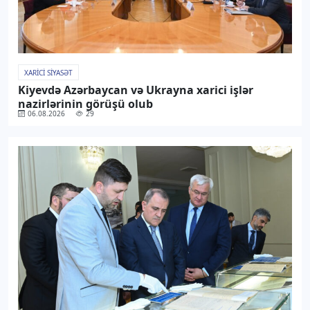
XARICI SIYASƏT
Kiyevdə Azərbaycan və Ukrayna xarici işlər
nazirlərinin görüşü olub
06.08.2026
29