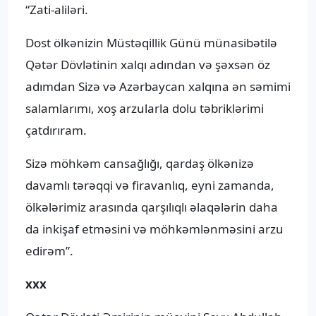
“Zati-aliləri.
Dost ölkənizin Müstəqillik Günü münasibətilə
Qətər Dövlətinin xalqı adından və şəxsən öz
adımdan Sizə və Azərbaycan xalqına ən səmimi
salamlarımı, xoş arzularla dolu təbriklərimi
çatdırıram.
Sizə möhkəm cansağlığı, qardaş ölkənizə
davamlı tərəqqi və firavanlıq, eyni zamanda,
ölkələrimiz arasında qarşılıqlı əlaqələrin daha
da inkişaf etməsini və möhkəmlənməsini arzu
edirəm”.
xxx