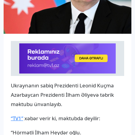
Ukraynanın sabiq Prezidenti Leonid Kuçma
Azərbaycan Prezidenti İlham Əliyevə təbrik
məktubu ünvanlayıb.
“TV1”
xəbər verir ki, məktubda deyilir:
“Hörmətli İlham Heydər oğlu.