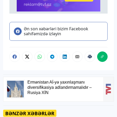
Ən son xəbərləri bizim Facebook
səhifəmizdə izləyin
BƏNZƏR XƏBƏRLƏR