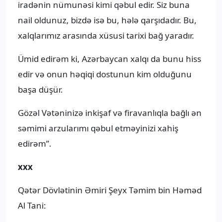
iradənin nümunəsi kimi qəbul edir. Siz buna
nail oldunuz, bizdə isə bu, hələ qarşıdadır. Bu,
xalqlarımız arasında xüsusi tarixi bağ yaradır.
Ümid edirəm ki, Azərbaycan xalqı da bunu hiss
edir və onun həqiqi dostunun kim olduğunu
başa düşür.
Gözəl Vətəninizə inkişaf və firavanlıqla bağlı ən
səmimi arzularımı qəbul etməyinizi xahiş
edirəm”.
xxx
Qətər Dövlətinin Əmiri Şeyx Təmim bin Həməd
Al Tani: