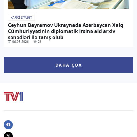
XARICI SIYASƏT
Ceyhun Bayramov Ukraynada Azərbaycan Xalq
Cümhuriyyətinin diplomatik irsinə aid arxiv
sənədləri ilə tanış olub
06.08.2026
26
DAHA ÇOX
Facebook