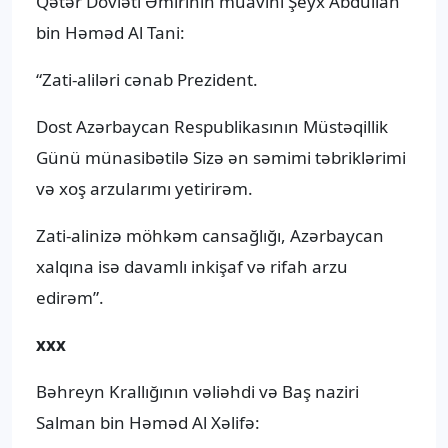
Qətər Dövləti Əmirinin müavini Şeyx Abdullah
bin Həməd Al Tani:
“Zati-aliləri cənab Prezident.
Dost Azərbaycan Respublikasının Müstəqillik
Günü münasibətilə Sizə ən səmimi təbriklərimi
və xoş arzularımı yetirirəm.
Zati-alinizə möhkəm cansağlığı, Azərbaycan
xalqına isə davamlı inkişaf və rifah arzu
edirəm”.
xxx
Bəhreyn Krallığının vəliəhdi və Baş naziri
Salman bin Həməd Al Xəlifə: