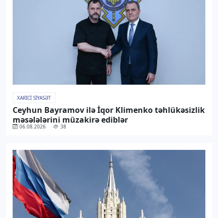
XARICI SIYASƏT
Ceyhun Bayramov ilə İqor Klimenko təhlükəsizlik
məsələlərini müzakirə ediblər
06.08.2026
38