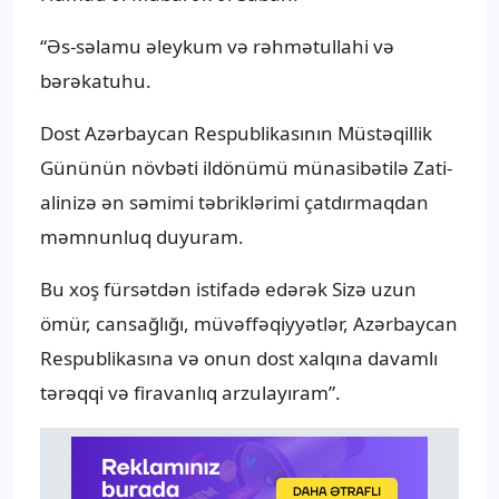
“Əs-səlamu əleykum və rəhmətullahi və
bərəkatuhu.
Dost Azərbaycan Respublikasının Müstəqillik
Gününün növbəti ildönümü münasibətilə Zati-
alinizə ən səmimi təbriklərimi çatdırmaqdan
məmnunluq duyuram.
Bu xoş fürsətdən istifadə edərək Sizə uzun
ömür, cansağlığı, müvəffəqiyyətlər, Azərbaycan
Respublikasına və onun dost xalqına davamlı
tərəqqi və firavanlıq arzulayıram”.