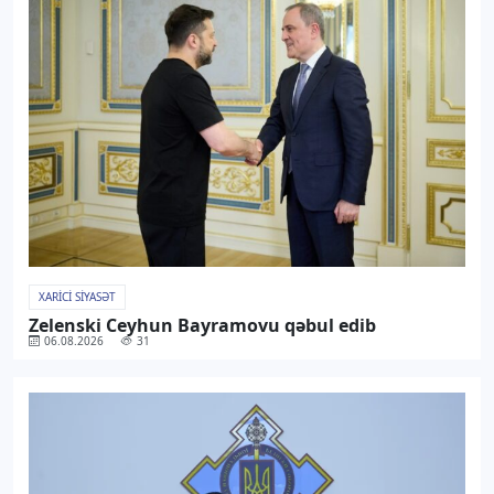
XARICI SIYASƏT
Zelenski Ceyhun Bayramovu qəbul edib
06.08.2026
31