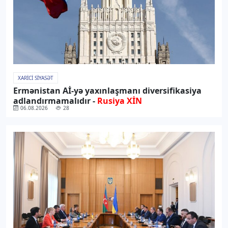
XARICI SIYASƏT
Ermənistan Aİ-yə yaxınlaşmanı diversifikasiya
adlandırmamalıdır -
Rusiya XİN
06.08.2026
28