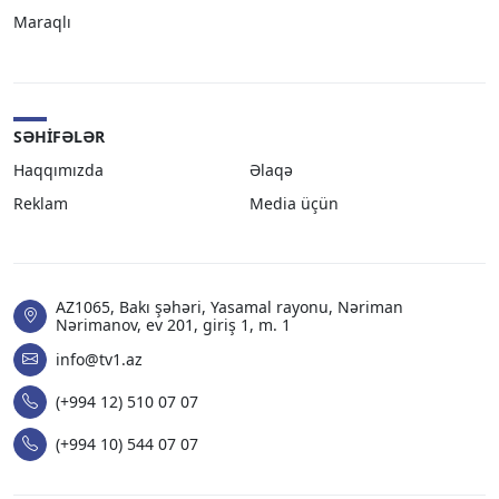
Maraqlı
SƏHIFƏLƏR
Haqqımızda
Əlaqə
Reklam
Media üçün
AZ1065, Bakı şəhəri, Yasamal rayonu, Nəriman
Nərimanov, ev 201, giriş 1, m. 1
info@tv1.az
(+994 12) 510 07 07
(+994 10) 544 07 07