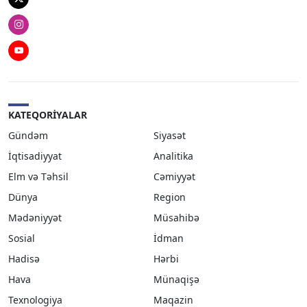
Twitter
Instagram
Youtube
KATEQORIYALAR
Gündəm
Siyasət
İqtisadiyyat
Analitika
Elm və Təhsil
Cəmiyyət
Dünya
Region
Mədəniyyət
Müsahibə
Sosial
İdman
Hadisə
Hərbi
Hava
Münaqişə
Texnologiya
Maqazin