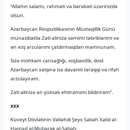
“Allahın salamı, rəhməti və bərəkəti üzərinizdə
olsun.
Azərbaycan Respublikasının Müstəqillik Günü
münasibətilə Zati-alinizə səmimi təbriklərimi və
ən xoş arzularımı çatdırmaqdan məmnunam.
Sizə möhkəm cansağlığı, xoşbəxtlik, dost
Azərbaycan xalqına isə davamlı tərəqqi və rifah
arzulayıram.
Zati-alinizə ən yüksək ehtiramımı bildirirəm”.
xxx
Küveyt Dövlətinin Vəliəhdi Şeyx Sabah Xalid əl-
Hamad əl-Mübarək əl-Sabah: