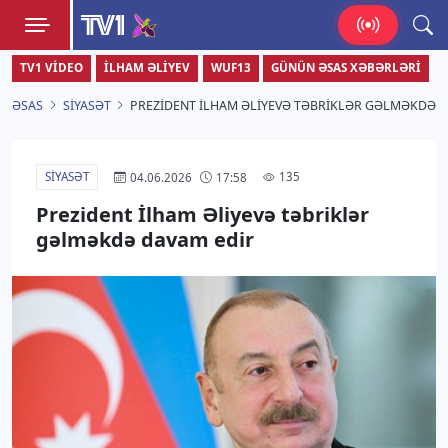
TV1
TV1 VIDEO
İLHAM ƏLIYEV
WUF13
GÜNÜN ƏSAS XƏBƏRLƏRI
Zamanı bizimlə yaşa!
ƏSAS
SIYASƏT
PREZIDENT İLHAM ƏLIYEVƏ TƏBRIKLƏR GƏLMƏKDƏ 
SIYASƏT
135
04.06.2026
17:58
Prezident İlham Əliyevə təbriklər
gəlməkdə davam edir