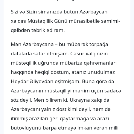
Sizi və Sizin simanızda bütün Azərbaycan
xalqını Müstəqillik Günü münasibətilə səmimi-
qəlbdən təbrik edirəm.
Mən Azərbaycana – bu mübarək torpağa
dəfələrlə səfər etmişəm. Cəsur xalqınızın
müstəqillik uğrunda mübarizə qəhrəmanları
haqqında həqiqi dostum, atanız unudulmaz
Heydər Əliyevdən eşitmişəm. Buna görə də
Azərbaycanın müstəqilliyi mənim üçün sadəcə
söz deyil. Mən bilirəm ki, Ukrayna xalqı da
Azərbaycanı yalnız dost kimi deyil, həm də
itirilmiş əraziləri geri qaytarmağa və ərazi
bütövlüyünü bərpa etməyə imkan verən milli