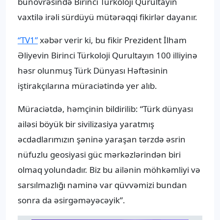
bünövrəsində Birinci Türkoloji Qurultayın
vaxtilə irəli sürdüyü mütərəqqi fikirlər dayanır.
“TV1”
xəbər verir ki, bu fikir Prezident İlham
Əliyevin Birinci Türkoloji Qurultayın 100 illiyinə
həsr olunmuş Türk Dünyası Həftəsinin
iştirakçılarına müraciətində yer alıb.
Müraciətdə, həmçinin bildirilib: “Türk dünyası
ailəsi böyük bir sivilizasiya yaratmış
əcdadlarımızın şəninə yaraşan tərzdə əsrin
nüfuzlu geosiyasi güc mərkəzlərindən biri
olmaq yolundadır. Biz bu ailənin möhkəmliyi və
sarsılmazlığı naminə var qüvvəmizi bundan
sonra da əsirgəməyəcəyik”.