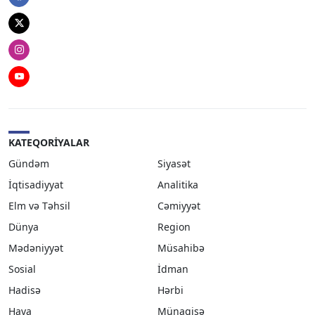
Twitter
Instagram
Youtube
KATEQORIYALAR
Gündəm
Siyasət
İqtisadiyyat
Analitika
Elm və Təhsil
Cəmiyyət
Dünya
Region
Mədəniyyət
Müsahibə
Sosial
İdman
Hadisə
Hərbi
Hava
Münaqişə