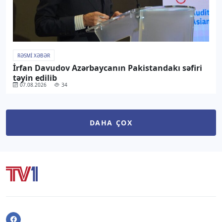
RƏSMI XƏBƏR
İrfan Davudov Azərbaycanın Pakistandakı səfiri
təyin edilib
07.08.2026
34
DAHA ÇOX
Facebook