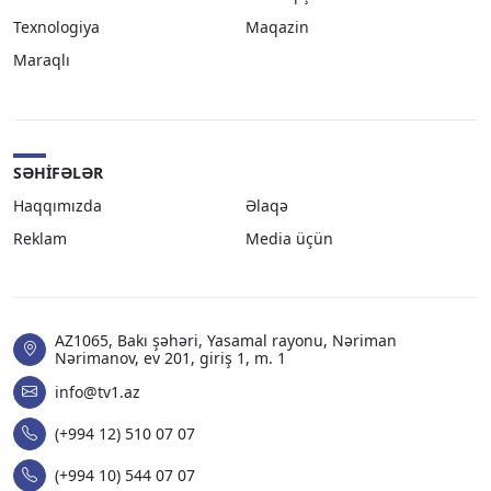
Texnologiya
Maqazin
Maraqlı
SƏHIFƏLƏR
Haqqımızda
Əlaqə
Reklam
Media üçün
AZ1065, Bakı şəhəri, Yasamal rayonu, Nəriman
Nərimanov, ev 201, giriş 1, m. 1
info@tv1.az
(+994 12) 510 07 07
(+994 10) 544 07 07