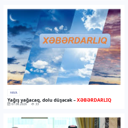
HAVA
Yağış yağacaq, dolu düşəcək –
XƏBƏRDARLIQ
07.08.2026
33