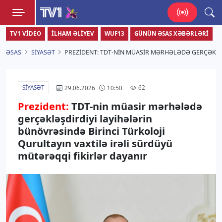
TV1
TV1 VIDEO
İLHAM ƏLIYEV
WUF13
GÜNÜN ƏSAS XƏBƏRLƏRI
Zamanı bizimlə yaşa!
ƏSAS
SIYASƏT
PREZIDENT: TDT-NIN MÜASIR MƏRHƏLƏDƏ GERÇƏKLƏŞ
SIYASƏT
62
29.06.2026
10:50
Prezident:
TDT-nin müasir mərhələdə
gerçəkləşdirdiyi layihələrin
bünövrəsində Birinci Türkoloji
Qurultayın vaxtilə irəli sürdüyü
mütərəqqi fikirlər dayanır