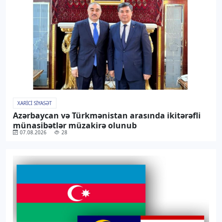
XARICI SIYASƏT
Azərbaycan və Türkmənistan arasında ikitərəfli
münasibətlər müzakirə olunub
07.08.2026
28