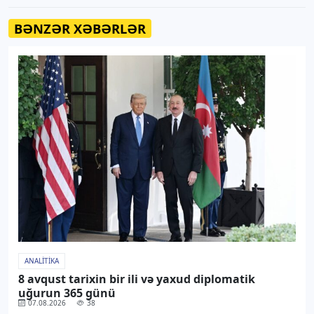
BƏNZƏR XƏBƏRLƏR
ANALITIKA
8 avqust tarixin bir ili və yaxud diplomatik
uğurun 365 günü
07.08.2026
38