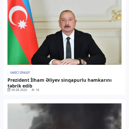
XARICI SIYASƏT
Prezident İlham Əliyev sinqapurlu həmkarını
təbrik edib
09.08.2026
18