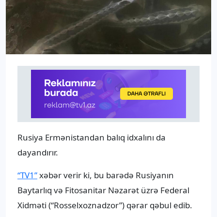
Rusiya Ermənistandan balıq idxalını da
dayandırır.
“TV1”
xəbər verir ki, bu barədə Rusiyanın
Baytarlıq və Fitosanitar Nəzarət üzrə Federal
Xidməti (“Rosselxoznadzor”) qərar qəbul edib.