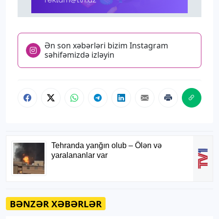
Ən son xəbərləri bizim Instagram
səhifəmizdə izləyin
BƏNZƏR XƏBƏRLƏR