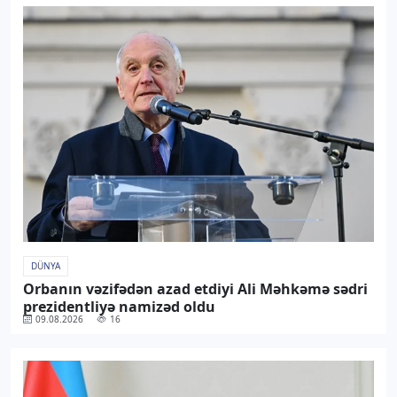
DÜNYA
Orbanın vəzifədən azad etdiyi Ali Məhkəmə sədri
prezidentliyə namizəd oldu
09.08.2026
16