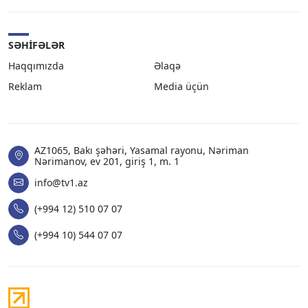
SƏHIFƏLƏR
Haqqımızda
Əlaqə
Reklam
Media üçün
AZ1065, Bakı şəhəri, Yasamal rayonu, Nəriman
Nərimanov, ev 201, giriş 1, m. 1
info@tv1.az
(+994 12) 510 07 07
(+994 10) 544 07 07