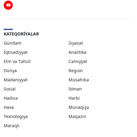
Youtube
KATEQORIYALAR
Gündəm
Siyasət
İqtisadiyyat
Analitika
Elm və Təhsil
Cəmiyyət
Dünya
Region
Mədəniyyət
Müsahibə
Sosial
İdman
Hadisə
Hərbi
Hava
Münaqişə
Texnologiya
Maqazin
Maraqlı