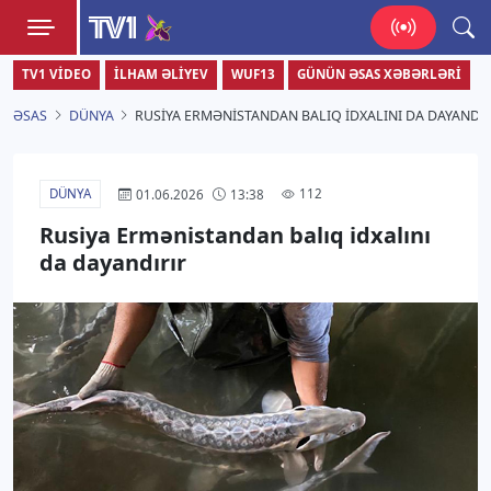
TV1
TV1 VIDEO
İLHAM ƏLIYEV
WUF13
GÜNÜN ƏSAS XƏBƏRLƏRI
Zamanı bizimlə yaşa!
ƏSAS
DÜNYA
RUSIYA ERMƏNISTANDAN BALIQ IDXALINI DA DAYANDI
DÜNYA
112
01.06.2026
13:38
Rusiya Ermənistandan balıq idxalını
da dayandırır