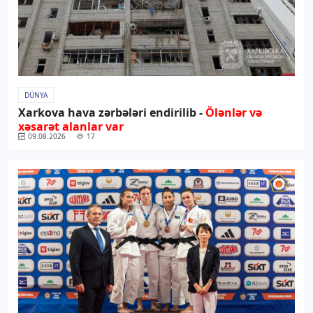
DÜNYA
Xarkova hava zərbələri endirilib -
Ölənlər və
xəsarət alanlar var
09.08.2026
17