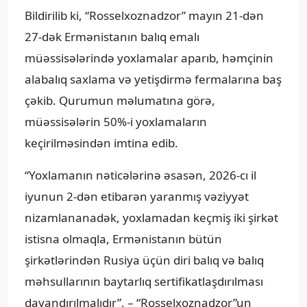
Bildirilib ki, “Rosselxoznadzor” mayın 21-dən
27-dək Ermənistanın balıq emalı
müəssisələrində yoxlamalar aparıb, həmçinin
alabalıq saxlama və yetişdirmə fermalarına baş
çəkib. Qurumun məlumatına görə,
müəssisələrin 50%-i yoxlamaların
keçirilməsindən imtina edib.
“Yoxlamanın nəticələrinə əsasən, 2026-cı il
iyunun 2-dən etibarən yaranmış vəziyyət
nizamlananadək, yoxlamadan keçmiş iki şirkət
istisna olmaqla, Ermənistanın bütün
şirkətlərindən Rusiya üçün diri balıq və balıq
məhsullarının baytarlıq sertifikatlaşdırılması
dayandırılmalıdır”, – “Rosselxoznadzor”un