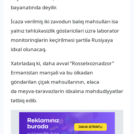
bəyanatında deyilir.
İcazə verilmiş iki zavodun balıq məhsulları isə
yalnız təhlükəsizlik göstəriciləri üzrə laborator
monitorinqlərin keçirilməsi şərtilə Rusiyaya
idxal olunacaq.
Xatırladaq ki, daha əvvəl “Rosselxoznadzor”
Ermənistan mənşəli və bu ölkədən
göndərilən çiçək məhsullarının, eləcə
də meyvə-tərəvəzlərin idxalına məhdudiyyətlər
tətbiq edib.