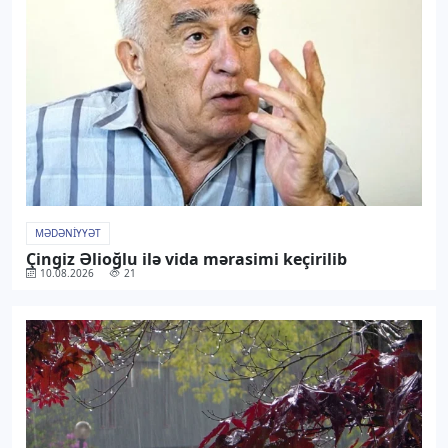
MƏDƏNIYYƏT
Çingiz Əlioğlu ilə vida mərasimi keçirilib
10.08.2026
21