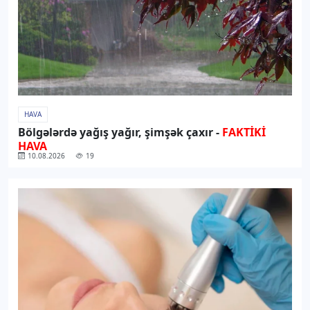
HAVA
Bölgələrdə yağış yağır, şimşək çaxır -
FAKTİKİ
HAVA
10.08.2026
19