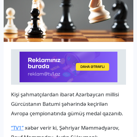
Kişi şahmatçılardan ibarət Azərbaycan millisi
Gürcüstanın Batumi şəhərində keçirilən
Avropa çempionatında gümüş medal qazanıb.
“TV1”
xəbər verir ki, Şəhriyar Məmmədyarov,