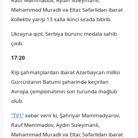
Rauf Məmmədov, Aydın Süleymanlı,
Məhəmməd Muradlı və Eltac Səfərlidən ibarət
kollektiv yarışı 13 xalla ikinci sırada bitirib.
Ukrayna qızıl, Serbiya bürünc medala sahib
çıxıb.
17:20
Kişi şahmatçılardan ibarət Azərbaycan millisi
Gürcüstanın Batumi şəhərində keçirilən
Avropa çempionatının son turunda məğlub
olub.
“TV1”
xəbər verir ki, Şəhriyar Məmmədyarov,
Rauf Məmmədov, Aydın Süleymanlı,
Məhəmməd Muradlı və Eltac Səfərlidən ibarət