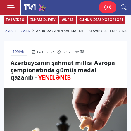
TV1
TV1 VIDEO
İLHAM ƏLIYEV
WUF13
GÜNÜN ƏSAS XƏBƏRLƏRI
Zamanı bizimlə yaşa!
ƏSAS
İDMAN
AZƏRBAYCANIN ŞAHMAT MILLISI AVROPA ÇEMPIONATI
İDMAN
58
14.10.2025
17:32
Azərbaycanın şahmat millisi Avropa
çempionatında gümüş medal
qazanıb -
YENİLƏNİB