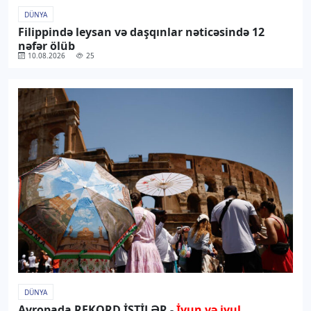
DÜNYA
Filippində leysan və daşqınlar nəticəsində 12
nəfər ölüb
10.08.2026
25
DÜNYA
Avropada REKORD İSTİLƏR -
İyun və iyul