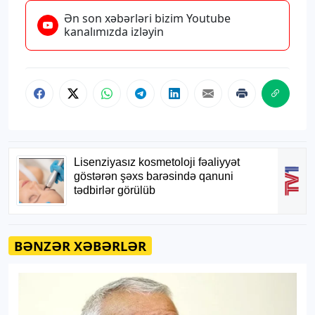
Ən son xəbərləri bizim Youtube
kanalımızda izləyin
BƏNZƏR XƏBƏRLƏR