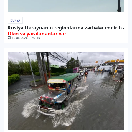
DÜNYA
Rusiya Ukraynanın regionlarına zərbələr endirib -
Ölən və yaralananlar var
10.08.2026
15