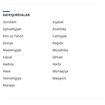
KATEQORIYALAR
Gündəm
Siyasət
İqtisadiyyat
Analitika
Elm və Təhsil
Cəmiyyət
Dünya
Region
Mədəniyyət
Müsahibə
Sosial
İdman
Hadisə
Hərbi
Hava
Münaqişə
Texnologiya
Maqazin
Maraqlı