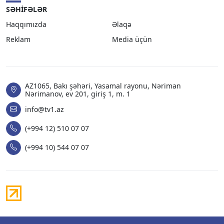
SƏHIFƏLƏR
Haqqımızda
Əlaqə
Reklam
Media üçün
AZ1065, Bakı şəhəri, Yasamal rayonu, Nəriman
Nərimanov, ev 201, giriş 1, m. 1
info@tv1.az
(+994 12) 510 07 07
(+994 10) 544 07 07