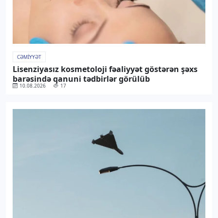
CƏMIYYƏT
Lisenziyasız kosmetoloji fəaliyyət göstərən şəxs
barəsində qanuni tədbirlər görülüb
10.08.2026
17