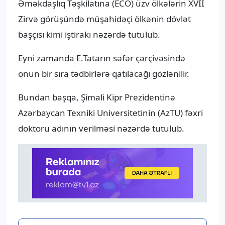
Əməkdaşlıq Təşkilatına (ECO) üzv ölkələrin XVII
Zirvə görüşündə müşahidəçi ölkənin dövlət
başçısı kimi iştirakı nəzərdə tutulub.
Eyni zamanda E.Tatarın səfər çərçivəsində
onun bir sıra tədbirlərə qatılacağı gözlənilir.
Bundan başqa, Şimali Kipr Prezidentinə
Azərbaycan Texniki Universitetinin (AzTU) fəxri
doktoru adının verilməsi nəzərdə tutulub.