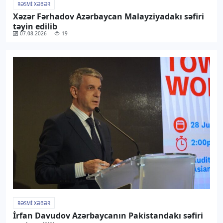
RƏSMI XƏBƏR
Xəzər Fərhadov Azərbaycan Malayziyadakı səfiri
təyin edilib
07.08.2026
19
RƏSMI XƏBƏR
İrfan Davudov Azərbaycanın Pakistandakı səfiri