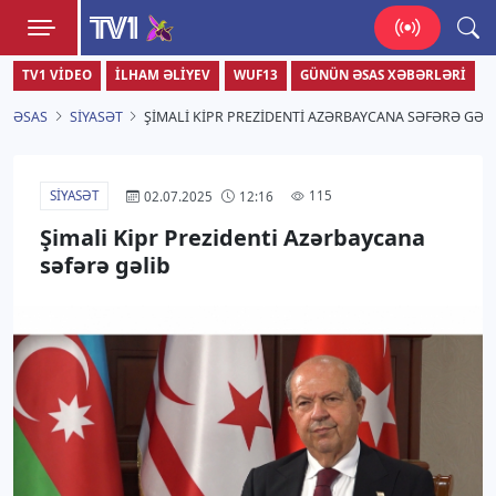
TV1
TV1 VIDEO
İLHAM ƏLIYEV
WUF13
GÜNÜN ƏSAS XƏBƏRLƏRI
Zamanı bizimlə yaşa!
ƏSAS
SIYASƏT
ŞIMALI KIPR PREZIDENTI AZƏRBAYCANA SƏFƏRƏ GƏL
SIYASƏT
115
02.07.2025
12:16
Şimali Kipr Prezidenti Azərbaycana
səfərə gəlib