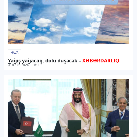
HAVA
Yağış yağacaq, dolu düşəcək –
XƏBƏRDARLIQ
07.08.2026
19