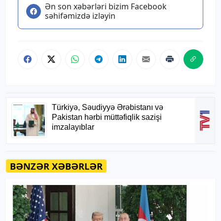
Ən son xəbərləri bizim Facebook
səhifəmizdə izləyin
BƏNZƏR XƏBƏRLƏR