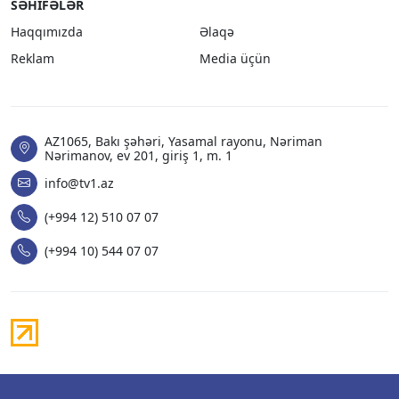
SƏHIFƏLƏR
Haqqımızda
Əlaqə
Reklam
Media üçün
AZ1065, Bakı şəhəri, Yasamal rayonu, Nəriman
Nərimanov, ev 201, giriş 1, m. 1
info@tv1.az
(+994 12) 510 07 07
(+994 10) 544 07 07