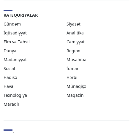
KATEQORIYALAR
Gündəm
Siyasət
İqtisadiyyat
Analitika
Elm və Təhsil
Cəmiyyət
Dünya
Region
Mədəniyyət
Müsahibə
Sosial
İdman
Hadisə
Hərbi
Hava
Münaqişə
Texnologiya
Maqazin
Maraqlı