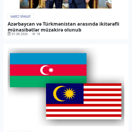
XARICI SIYASƏT
Azərbaycan və Türkmənistan arasında ikitərəfli
münasibətlər müzakirə olunub
07.08.2026
18