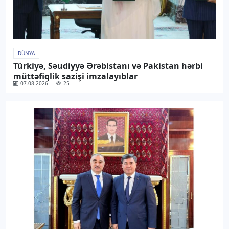
DÜNYA
Türkiyə, Səudiyyə Ərəbistanı və Pakistan hərbi
müttəfiqlik sazişi imzalayıblar
07.08.2026
25