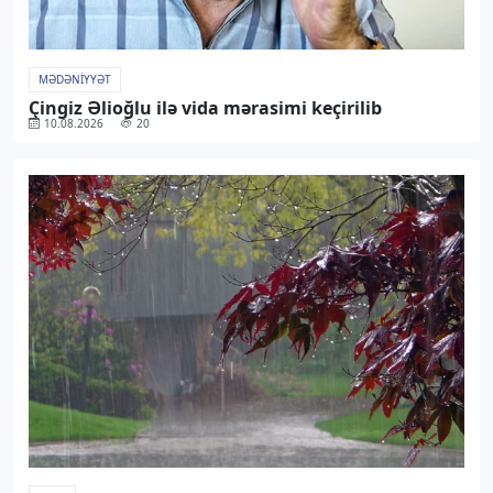
MƏDƏNIYYƏT
Çingiz Əlioğlu ilə vida mərasimi keçirilib
10.08.2026
20