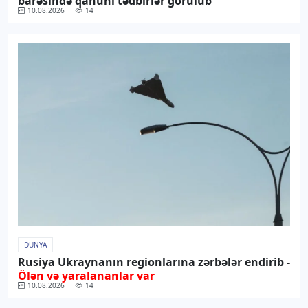
barəsində qanuni tədbirlər görülüb
10.08.2026
14
DÜNYA
Rusiya Ukraynanın regionlarına zərbələr endirib -
Ölən və yaralananlar var
10.08.2026
14