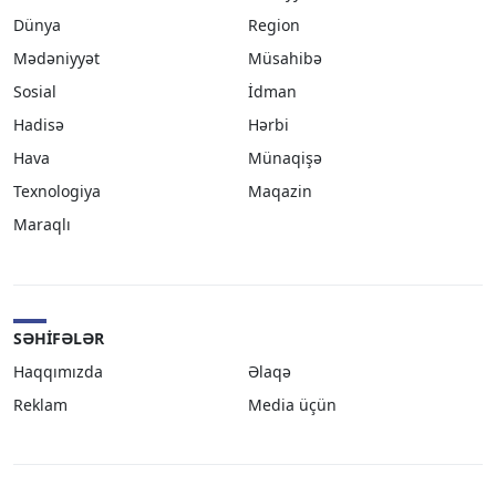
Dünya
Region
Mədəniyyət
Müsahibə
Sosial
İdman
Hadisə
Hərbi
Hava
Münaqişə
Texnologiya
Maqazin
Maraqlı
SƏHIFƏLƏR
Haqqımızda
Əlaqə
Reklam
Media üçün