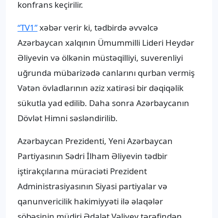
konfrans keçirilir.
“TV1”
xəbər verir ki, tədbirdə əvvəlcə
Azərbaycan xalqının Ümummilli Lideri Heydər
Əliyevin və ölkənin müstəqilliyi, suverenliyi
uğrunda mübarizədə canlarını qurban vermiş
Vətən övladlarının əziz xatirəsi bir dəqiqəlik
sükutla yad edilib. Daha sonra Azərbaycanın
Dövlət Himni səsləndirilib.
Azərbaycan Prezidenti, Yeni Azərbaycan
Partiyasının Sədri İlham Əliyevin tədbir
iştirakçılarına müraciəti Prezident
Administrasiyasının Siyasi partiyalar və
qanunvericilik hakimiyyəti ilə əlaqələr
şöbəsinin müdiri Ədalət Vəliyev tərəfindən