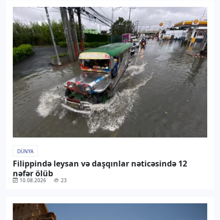
DÜNYA
Filippində leysan və daşqınlar nəticəsində 12
nəfər ölüb
10.08.2026
23