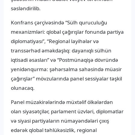
səsləndirilib.
Konfrans çərçivəsində “Sülh quruculuğu
mexanizmləri: qlobal çağırışlar fonunda partiya
diplomatiyası”, “Regional layihələr və
transsərhəd əməkdaşlıq: dayanıqlı sülhün
iqtisadi əsasları” və “Postmünaqişə dövründə
yenidənqurma: şəhərsalma sahəsində müasir
çağırışlar” mövzularında panel sessiyalar təşkil
olunacaq.
Panel müzakirələrində müxtəlif ölkələrdən
olan siyasətçilər, parlament üzvləri, diplomatlar
və siyasi partiyaların nümayəndələri çıxış
edərək qlobal təhlükəsizlik, regional