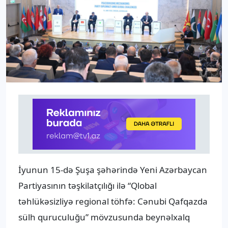
İyunun 15-də Şuşa şəhərində Yeni Azərbaycan
Partiyasının təşkilatçılığı ilə “Qlobal
təhlükəsizliyə regional töhfə: Cənubi Qafqazda
sülh quruculuğu” mövzusunda beynəlxalq