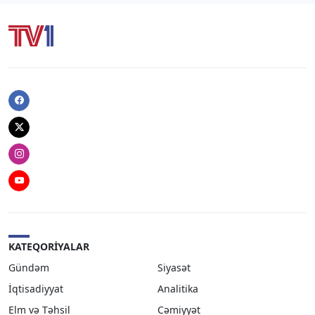
Facebook
Twitter
Instagram
Youtube
KATEQORIYALAR
Gündəm
Siyasət
İqtisadiyyat
Analitika
Elm və Təhsil
Cəmiyyət