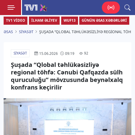
TV1
TV1 VIDEO
İLHAM ƏLIYEV
WUF13
GÜNÜN ƏSAS XƏBƏRLƏRI
Zamanı bizimlə yaşa!
ƏSAS
SIYASƏT
ŞUŞADA “QLOBAL TƏHLÜKƏSIZLIYƏ REGIONAL TÖHF
SIYASƏT
92
15.06.2026
09:19
Şuşada “Qlobal təhlükəsizliyə
regional töhfə: Cənubi Qafqazda sülh
quruculuğu” mövzusunda beynəlxalq
konfrans keçirilir