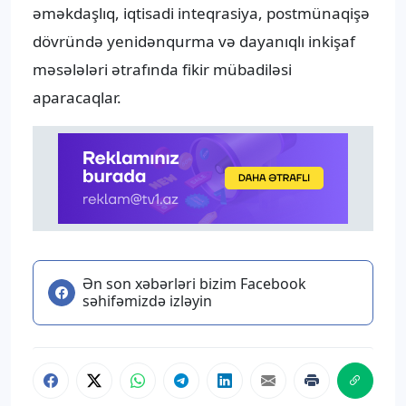
əməkdaşlıq, iqtisadi inteqrasiya, postmünaqişə
dövründə yenidənqurma və dayanıqlı inkişaf
məsələləri ətrafında fikir mübadiləsi
aparacaqlar.
Ən son xəbərləri bizim Facebook
səhifəmizdə izləyin