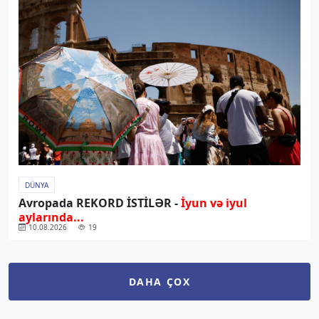
DÜNYA
Avropada REKORD İSTİLƏR -
İyun və iyul
aylarında...
10.08.2026
19
DAHA ÇOX