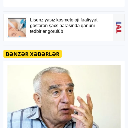
BƏNZƏR XƏBƏRLƏR