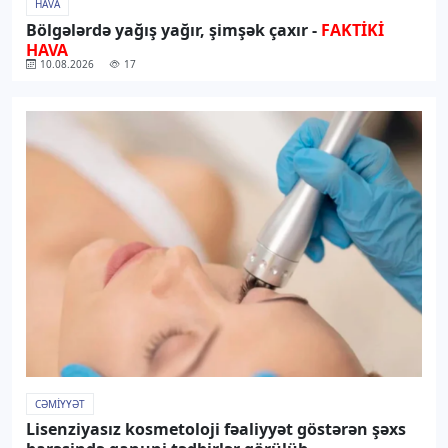
HAVA
Bölgələrdə yağış yağır, şimşək çaxır -
FAKTİKİ
HAVA
10.08.2026
17
CƏMIYYƏT
Lisenziyasız kosmetoloji fəaliyyət göstərən şəxs