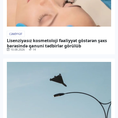
CƏMIYYƏT
Lisenziyasız kosmetoloji fəaliyyət göstərən şəxs
barəsində qanuni tədbirlər görülüb
10.08.2026
14