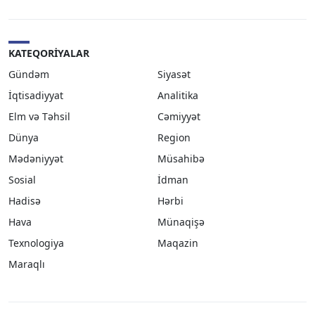
KATEQORIYALAR
Gündəm
Siyasət
İqtisadiyyat
Analitika
Elm və Təhsil
Cəmiyyət
Dünya
Region
Mədəniyyət
Müsahibə
Sosial
İdman
Hadisə
Hərbi
Hava
Münaqişə
Texnologiya
Maqazin
Maraqlı