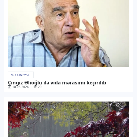
MƏDƏNIYYƏT
Çingiz Əlioğlu ilə vida mərasimi keçirilib
10.08.2026
20