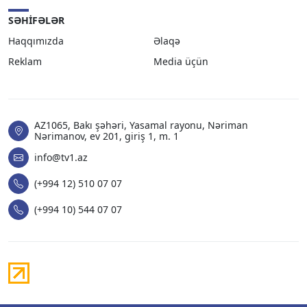
SƏHIFƏLƏR
Haqqımızda
Əlaqə
Reklam
Media üçün
AZ1065, Bakı şəhəri, Yasamal rayonu, Nəriman
Nərimanov, ev 201, giriş 1, m. 1
info@tv1.az
(+994 12) 510 07 07
(+994 10) 544 07 07