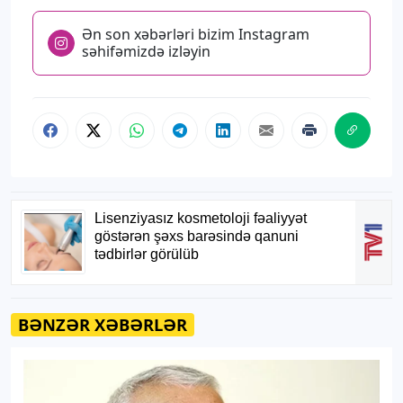
Ən son xəbərləri bizim Instagram
səhifəmizdə izləyin
BƏNZƏR XƏBƏRLƏR