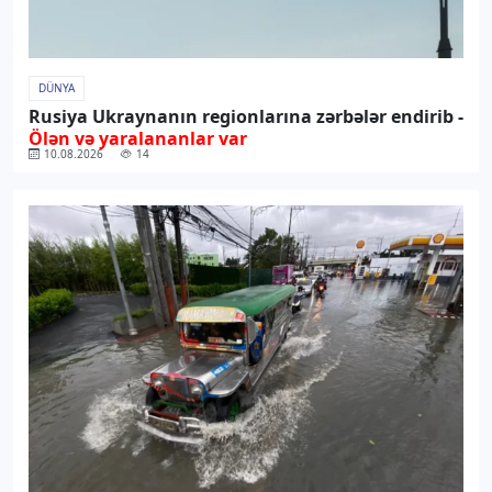
DÜNYA
Rusiya Ukraynanın regionlarına zərbələr endirib -
Ölən və yaralananlar var
10.08.2026
14