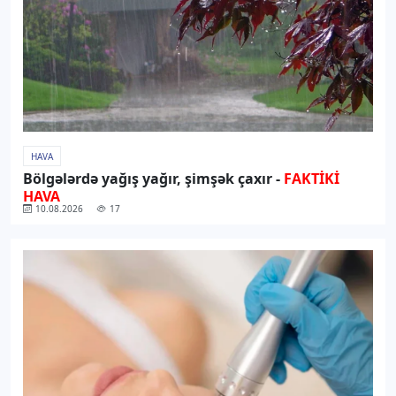
HAVA
Bölgələrdə yağış yağır, şimşək çaxır -
FAKTİKİ
HAVA
10.08.2026
17