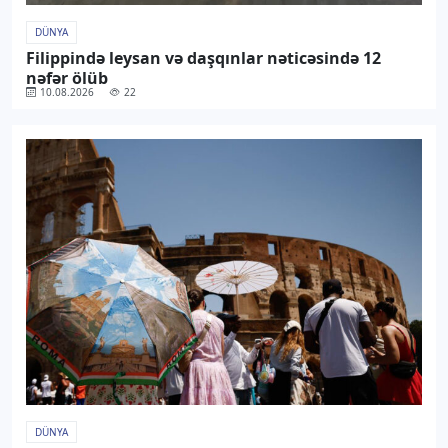
DÜNYA
Filippində leysan və daşqınlar nəticəsində 12
nəfər ölüb
10.08.2026
22
DÜNYA