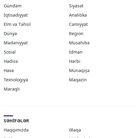
Gündəm
Siyasət
İqtisadiyyat
Analitika
Elm və Təhsil
Cəmiyyət
Dünya
Region
Mədəniyyət
Müsahibə
Sosial
İdman
Hadisə
Hərbi
Hava
Münaqişə
Texnologiya
Maqazin
Maraqlı
SƏHIFƏLƏR
Haqqımızda
Əlaqə