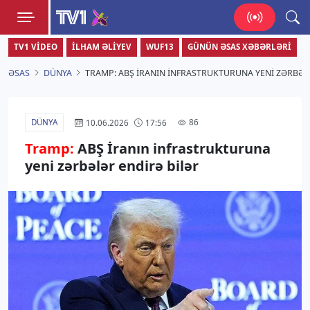
TV1
TV1 VIDEO
İLHAM ƏLIYEV
WUF13
GÜNÜN ƏSAS XƏBƏRLƏRI
Zamanı bizimlə yaşa!
ƏSAS
DÜNYA
TRAMP: ABŞ İRANIN INFRASTRUKTURUNA YENI ZƏRBƏL
DÜNYA
86
10.06.2026
17:56
Tramp:
ABŞ İranın infrastrukturuna
yeni zərbələr endirə bilər