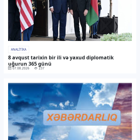
ANALITIKA
8 avqust tarixin bir ili və yaxud diplomatik
uğurun 365 günü
07.08.2026
237