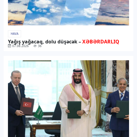
HAVA
Yağış yağacaq, dolu düşəcək –
XƏBƏRDARLIQ
07.08.2026
36