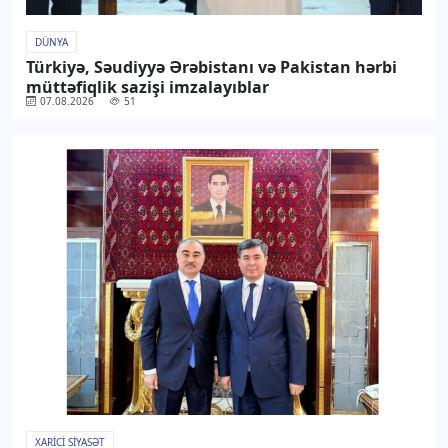
DÜNYA
Türkiyə, Səudiyyə Ərəbistanı və Pakistan hərbi
müttəfiqlik sazişi imzalayıblar
07.08.2026
51
XARICI SIYASƏT