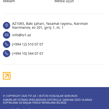
Reklam
Media üçün
AZ1065, Bakı şəhəri, Yasamal rayonu, Nəriman
Nərimanov, ev 201, giriş 1, m. 1
info@tv1.az
(+994 12) 510 07 07
(+994 10) 544 07 07
© COPYRIGHT 2026
TV1.AZ
| BÜTÜN HÜQUQLAR QORUNUR.
XƏBƏRLƏR ISTINAD VERILMƏDƏN GÖTÜRÜLƏ, QANUNA ZIDD OLARAQ
KOPYALANA VƏ BAŞQA YERDƏ YAYIMLANA BILMƏZ.