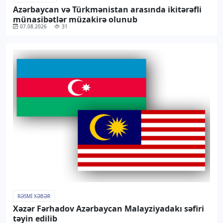
Azərbaycan və Türkmənistan arasında ikitərəfli
münasibətlər müzakirə olunub
07.08.2026
31
RƏSMI XƏBƏR
Xəzər Fərhadov Azərbaycan Malayziyadakı səfiri
təyin edilib