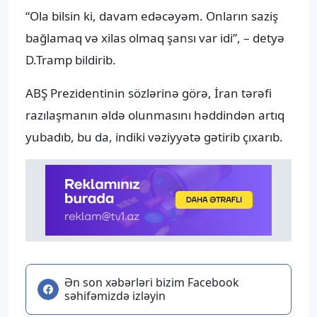
“Ola bilsin ki, davam edəcəyəm. Onların saziş
bağlamaq və xilas olmaq şansı var idi”, – detyə
D.Tramp bildirib.
ABŞ Prezidentinin sözlərinə görə, İran tərəfi
razılaşmanın əldə olunmasını həddindən artıq
yubadıb, bu da, indiki vəziyyətə gətirib çıxarıb.
Ən son xəbərləri bizim Facebook
səhifəmizdə izləyin