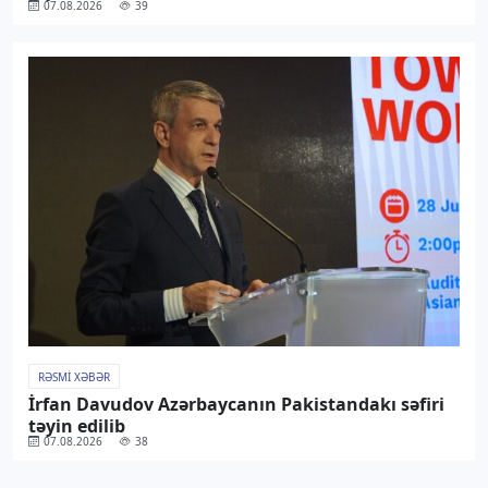
07.08.2026
39
RƏSMI XƏBƏR
İrfan Davudov Azərbaycanın Pakistandakı səfiri
təyin edilib
07.08.2026
38