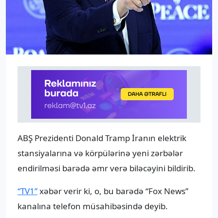
ABŞ Prezidenti Donald Tramp İranın elektrik
stansiyalarına və körpülərinə yeni zərbələr
endirilməsi barədə əmr verə biləcəyini bildirib.
“TV1”
xəbər verir ki, o, bu barədə “Fox News”
kanalına telefon müsahibəsində deyib.