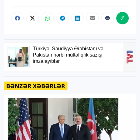
BƏNZƏR XƏBƏRLƏR