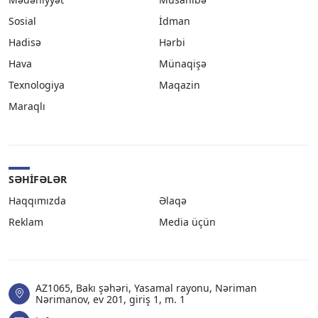
Sosial
İdman
Hadisə
Hərbi
Hava
Münaqişə
Texnologiya
Maqazin
Maraqlı
SƏHIFƏLƏR
Haqqımızda
Əlaqə
Reklam
Media üçün
AZ1065, Bakı şəhəri, Yasamal rayonu, Nəriman
Nərimanov, ev 201, giriş 1, m. 1