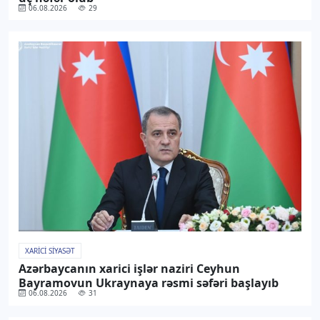
06.08.2026
29
XARICI SIYASƏT
Azərbaycanın xarici işlər naziri Ceyhun
Bayramovun Ukraynaya rəsmi səfəri başlayıb
06.08.2026
31