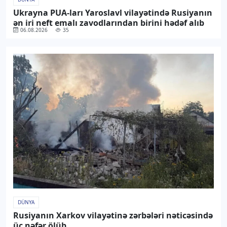
Ukrayna PUA-ları Yaroslavl vilayətində Rusiyanın
ən iri neft emalı zavodlarından birini hədəf alıb
06.08.2026
35
DÜNYA
Rusiyanın Xarkov vilayətinə zərbələri nəticəsində
üç nəfər ölüb