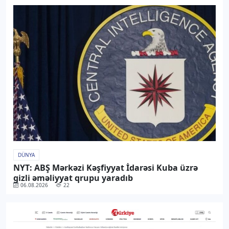
DÜNYA
NYT: ABŞ Mərkəzi Kəşfiyyat İdarəsi Kuba üzrə
gizli əməliyyat qrupu yaradıb
06.08.2026
22