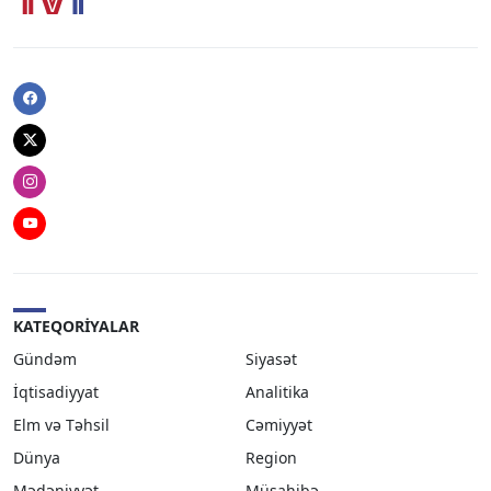
Facebook
Twitter
Instagram
Youtube
KATEQORIYALAR
Gündəm
Siyasət
İqtisadiyyat
Analitika
Elm və Təhsil
Cəmiyyət
Dünya
Region
Mədəniyyət
Müsahibə