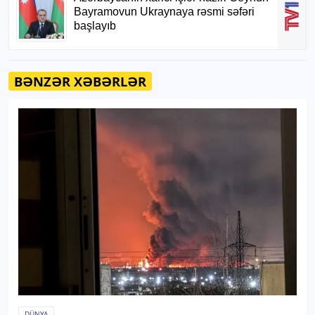
BƏNZƏR XƏBƏRLƏR
DÜNYA