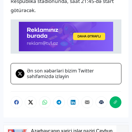
Respublika stadionunda, saat 21:45-də start
götürəcək.
Ən son xəbərləri bizim Twitter
səhifəmizdə izləyin