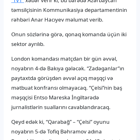
“TV1”
xəbər verir ki, bu barədə Azərbaycan
təmsilçisinin Kommunikasiya departamentinin
rəhbəri Anar Hacıyev məlumat verib.
Onun sözlərinə görə, qonaq komanda üçün iki
sektor ayrılıb.
London komandası matçdan bir gün əvvəl,
noyabrın 4-də Bakıya gələcək. “Zadəganlar”ın
paytaxtda görüşdən əvvəl açıq məşqçi və
mətbuat konfransı olmayacaq. “Çelsi”nin baş
məşqçisi Entso Mareska İngiltərədə
jurnalistlərin suallarını cavablandıracaq.
Qeyd edək ki, “Qarabağ” – “Çelsi” oyunu
noyabrın 5-də Tofiq Bəhramov adına