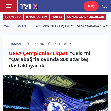
TV1
TV1 VIDEO
İLHAM ƏLIYEV
WUF13
GÜNÜN ƏSAS XƏBƏRLƏRI
Zamanı bizimlə yaşa!
ƏSAS
İDMAN
UEFA ÇEMPIONLAR LIQASI: “ÇELSI”NI “QARABAĞ”LA 
İDMAN
95
03.11.2025
12:13
UEFA Çempionlar Liqası:
"Çelsi"ni
"Qarabağ"la oyunda 800 azarkeş
dəstəkləyəcək