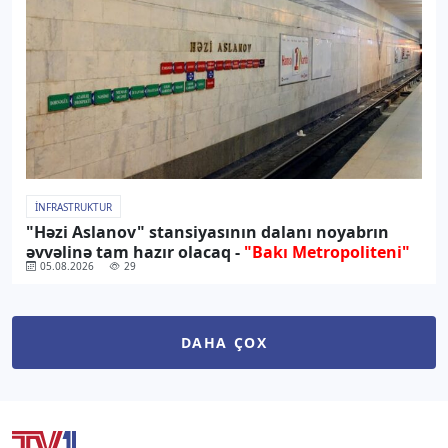
İNFRASTRUKTUR
"Həzi Aslanov" stansiyasının dalanı noyabrın
əvvəlinə tam hazır olacaq -
"Bakı Metropoliteni"
05.08.2026
29
DAHA ÇOX