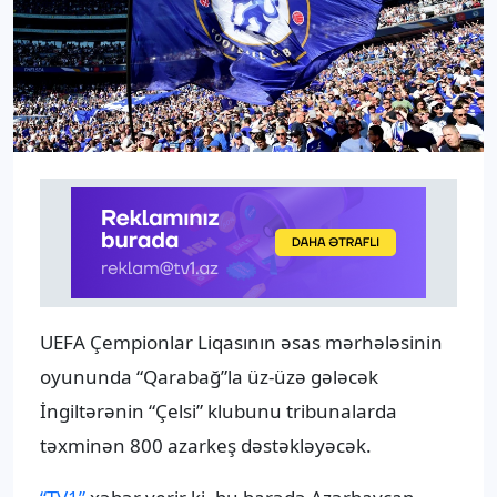
UEFA Çempionlar Liqasının əsas mərhələsinin
oyununda “Qarabağ”la üz-üzə gələcək
İngiltərənin “Çelsi” klubunu tribunalarda
təxminən 800 azarkeş dəstəkləyəcək.