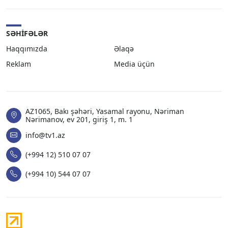
SƏHIFƏLƏR
Haqqımızda
Əlaqə
Reklam
Media üçün
AZ1065, Bakı şəhəri, Yasamal rayonu, Nəriman
Nərimanov, ev 201, giriş 1, m. 1
info@tv1.az
(+994 12) 510 07 07
(+994 10) 544 07 07