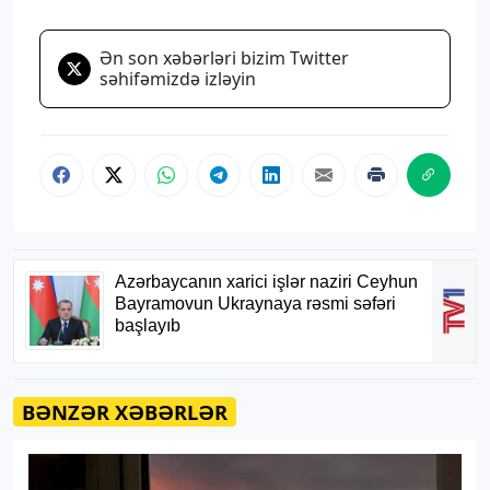
Ən son xəbərləri bizim Twitter
səhifəmizdə izləyin
BƏNZƏR XƏBƏRLƏR