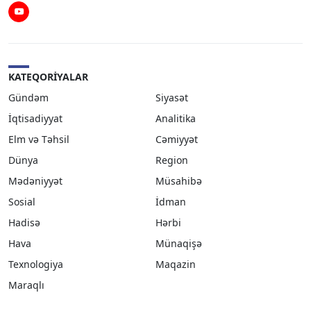
Youtube
KATEQORIYALAR
Gündəm
Siyasət
İqtisadiyyat
Analitika
Elm və Təhsil
Cəmiyyət
Dünya
Region
Mədəniyyət
Müsahibə
Sosial
İdman
Hadisə
Hərbi
Hava
Münaqişə
Texnologiya
Maqazin
Maraqlı