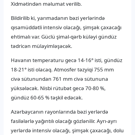
Xidmətindən məlumat verilib.
Bildirilib ki, yarımadanın bəzi yerlərində
qısamüddətli intensiv olacağı, şimşək çaxacağı
ehtimalı var. Güclü şimal-qərb küləyi gündüz
tədricən mülayimləşəcək.
Havanın temperaturu gecə 14-16° isti, gündüz
18-21° isti olacaq. Atmosfer təzyiqi 755 mm
civə sütunundan 761 mm civə sütununa
yüksələcək. Nisbi rütubət gecə 70-80 %,
gündüz 60-65 % təşkil edəcək.
Azərbaycanın rayonlarında bəzi yerlərdə
fasilələrlə yağıntılı olacağı gözlənilir. Ayrı-ayrı
yerlərdə intensiv olacağı, şimşək çaxacağı, dolu