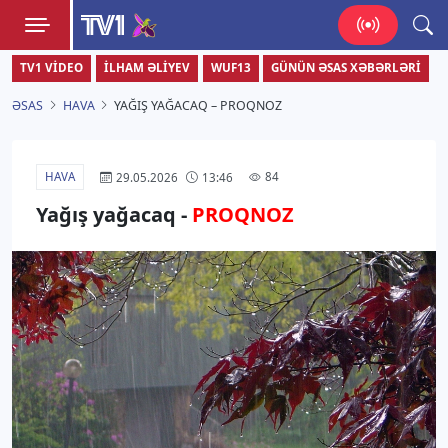
TV1
TV1 VIDEO
İLHAM ƏLIYEV
WUF13
GÜNÜN ƏSAS XƏBƏRLƏRI
Zamanı bizimlə yaşa!
ƏSAS
HAVA
YAĞIŞ YAĞACAQ – PROQNOZ
HAVA
84
29.05.2026
13:46
Yağış yağacaq -
PROQNOZ