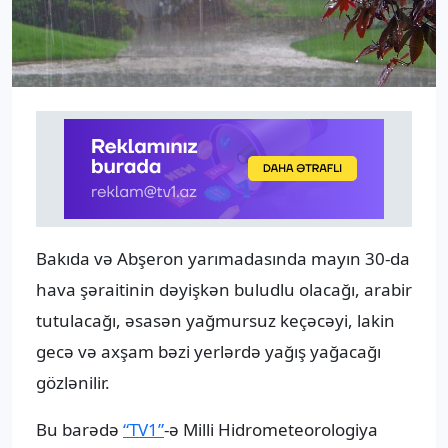
Bakıda və Abşeron yarımadasında mayın 30-da
hava şəraitinin dəyişkən buludlu olacağı, arabir
tutulacağı, əsasən yağmursuz keçəcəyi, lakin
gecə və axşam bəzi yerlərdə yağış yağacağı
gözlənilir.
Bu barədə
“TV1”
-ə Milli Hidrometeorologiya