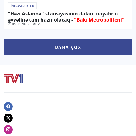
İNFRASTRUKTUR
"Həzi Aslanov" stansiyasının dalanı noyabrın
əvvəlinə tam hazır olacaq -
"Bakı Metropoliteni"
05.08.2026
29
DAHA ÇOX
Facebook
Twitter
Instagram