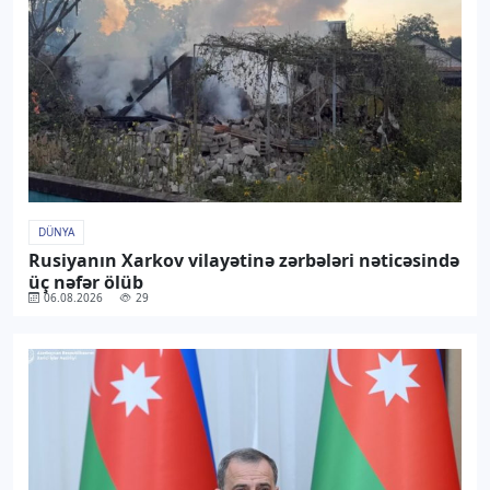
DÜNYA
Rusiyanın Xarkov vilayətinə zərbələri nəticəsində
üç nəfər ölüb
06.08.2026
29