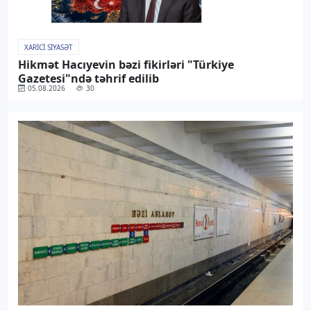
XARICI SIYASƏT
Hikmət Hacıyevin bəzi fikirləri "Türkiye
Gazetesi"ndə təhrif edilib
05.08.2026
30