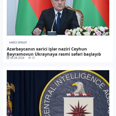
XARICI SIYASƏT
Azərbaycanın xarici işlər naziri Ceyhun
Bayramovun Ukraynaya rəsmi səfəri başlayıb
06.08.2026
31