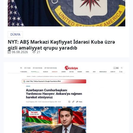
DÜNYA
NYT: ABŞ Mərkəzi Kəşfiyyat İdarəsi Kuba üzrə
gizli əməliyyat qrupu yaradıb
06.08.2026
21