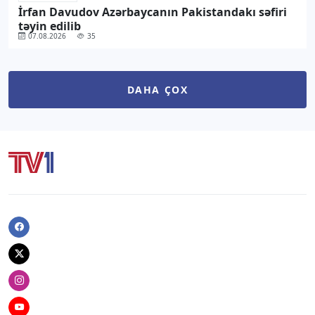
İrfan Davudov Azərbaycanın Pakistandakı səfiri
təyin edilib
07.08.2026
35
DAHA ÇOX
Facebook
Twitter
Instagram
Youtube