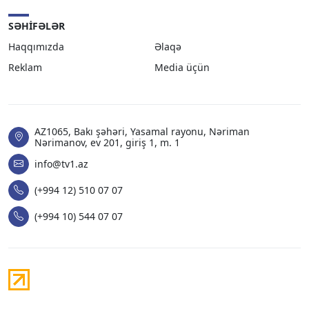
SƏHIFƏLƏR
Haqqımızda
Əlaqə
Reklam
Media üçün
AZ1065, Bakı şəhəri, Yasamal rayonu, Nəriman
Nərimanov, ev 201, giriş 1, m. 1
info@tv1.az
(+994 12) 510 07 07
(+994 10) 544 07 07