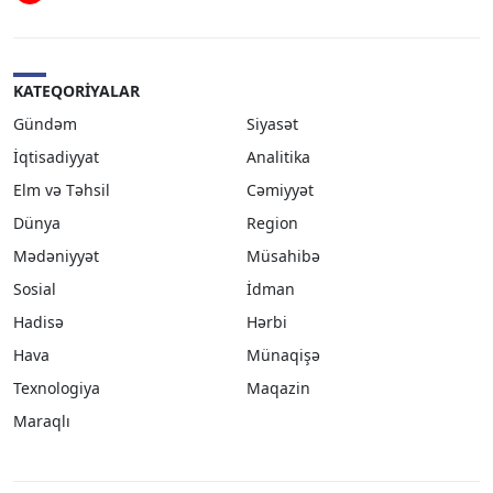
KATEQORIYALAR
Gündəm
Siyasət
İqtisadiyyat
Analitika
Elm və Təhsil
Cəmiyyət
Dünya
Region
Mədəniyyət
Müsahibə
Sosial
İdman
Hadisə
Hərbi
Hava
Münaqişə
Texnologiya
Maqazin
Maraqlı