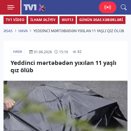
TV1
TV1 VIDEO
İLHAM ƏLIYEV
WUF13
GÜNÜN ƏSAS XƏBƏRLƏRI
Zamanı bizimlə yaşa!
ƏSAS
HAVA
YEDDINCI MƏRTƏBƏDƏN YIXILAN 11 YAŞLI QIZ ÖLÜB
HAVA
82
01.06.2026
15:10
Yeddinci mərtəbədən yıxılan 11 yaşlı
qız ölüb