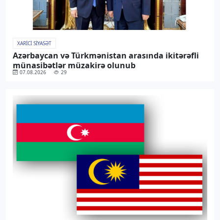
XARICI SIYASƏT
Azərbaycan və Türkmənistan arasında ikitərəfli
münasibətlər müzakirə olunub
07.08.2026
29