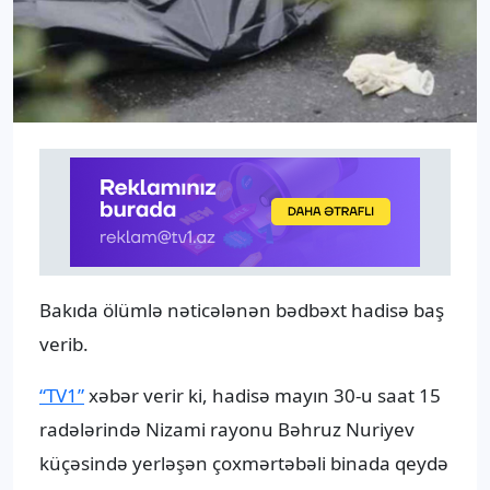
Bakıda ölümlə nəticələnən bədbəxt hadisə baş
verib.
“TV1”
xəbər verir ki, hadisə mayın 30-u saat 15
radələrində Nizami rayonu Bəhruz Nuriyev
küçəsində yerləşən çoxmərtəbəli binada qeydə