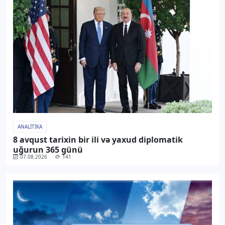
ANALITIKA
8 avqust tarixin bir ili və yaxud diplomatik
uğurun 365 günü
07.08.2026
141