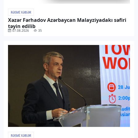
RƏSMI XƏBƏR
Xəzər Fərhadov Azərbaycan Malayziyadakı səfiri
təyin edilib
07.08.2026
35
RƏSMI XƏBƏR