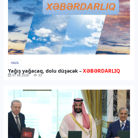
HAVA
Yağış yağacaq, dolu düşəcək –
XƏBƏRDARLIQ
07.08.2026
33