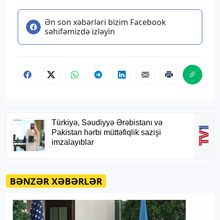
Ən son xəbərləri bizim Facebook
səhifəmizdə izləyin
BƏNZƏR XƏBƏRLƏR