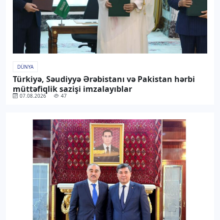
DÜNYA
Türkiyə, Səudiyyə Ərəbistanı və Pakistan hərbi
müttəfiqlik sazişi imzalayıblar
07.08.2026
47