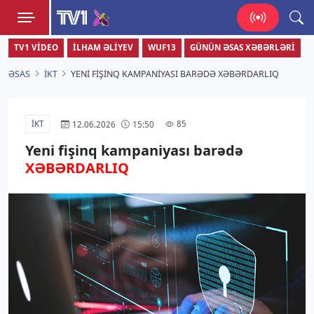
TV1
TV1 VIDEO
İLHAM ƏLIYEV
WUF13
GÜNÜN ƏSAS XƏBƏRLƏRI
Zamanı bizimlə yaşa!
ƏSAS
İKT
YENI FIŞINQ KAMPANIYASI BARƏDƏ XƏBƏRDARLIQ
İKT
85
12.06.2026
15:50
Yeni fişinq kampaniyası barədə
XƏBƏRDARLIQ