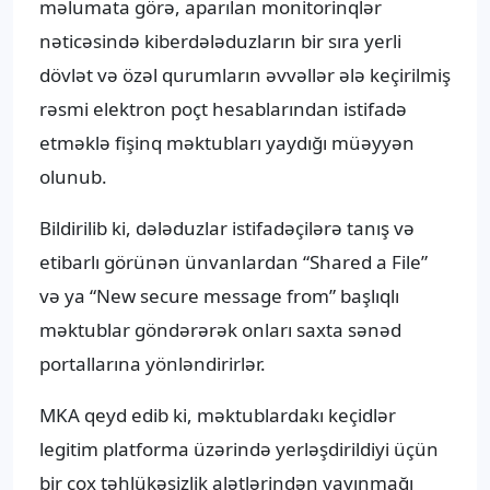
məlumata görə, aparılan monitorinqlər
nəticəsində kiberdələduzların bir sıra yerli
dövlət və özəl qurumların əvvəllər ələ keçirilmiş
rəsmi elektron poçt hesablarından istifadə
etməklə fişinq məktubları yaydığı müəyyən
olunub.
Bildirilib ki, dələduzlar istifadəçilərə tanış və
etibarlı görünən ünvanlardan “Shared a File”
və ya “New secure message from” başlıqlı
məktublar göndərərək onları saxta sənəd
portallarına yönləndirirlər.
MKA qeyd edib ki, məktublardakı keçidlər
legitim platforma üzərində yerləşdirildiyi üçün
bir çox təhlükəsizlik alətlərindən yayınmağı