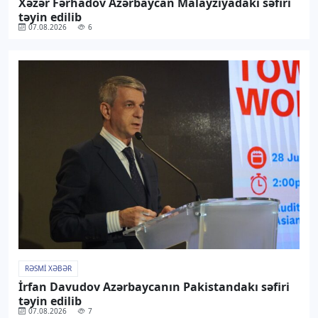
Xəzər Fərhadov Azərbaycan Malayziyadakı səfiri
təyin edilib
07.08.2026
6
RƏSMI XƏBƏR
İrfan Davudov Azərbaycanın Pakistandakı səfiri
təyin edilib
07.08.2026
7