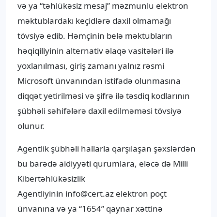
və ya “təhlükəsiz mesaj” məzmunlu elektron
məktublardakı keçidlərə daxil olmamağı
tövsiyə edib. Həmçinin belə məktubların
həqiqiliyinin alternativ əlaqə vasitələri ilə
yoxlanılması, giriş zamanı yalnız rəsmi
Microsoft ünvanından istifadə olunmasına
diqqət yetirilməsi və şifrə ilə təsdiq kodlarının
şübhəli səhifələrə daxil edilməməsi tövsiyə
olunur.
Agentlik şübhəli hallarla qarşılaşan şəxslərdən
bu barədə aidiyyəti qurumlara, eləcə də Milli
Kibertəhlükəsizlik
Agentliyinin
info@cert.az
elektron poçt
ünvanına və ya “1654” qaynar xəttinə