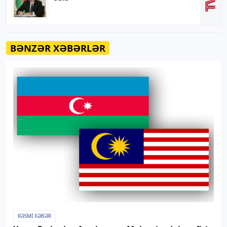
BƏNZƏR XƏBƏRLƏR
RƏSMI XƏBƏR