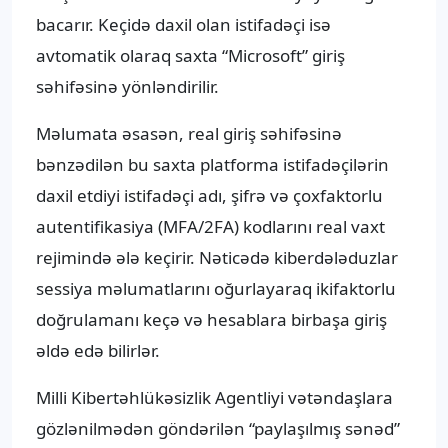
bacarır. Keçidə daxil olan istifadəçi isə
avtomatik olaraq saxta “Microsoft” giriş
səhifəsinə yönləndirilir.
Məlumata əsasən, real giriş səhifəsinə
bənzədilən bu saxta platforma istifadəçilərin
daxil etdiyi istifadəçi adı, şifrə və çoxfaktorlu
autentifikasiya (MFA/2FA) kodlarını real vaxt
rejimində ələ keçirir. Nəticədə kiberdələduzlar
sessiya məlumatlarını oğurlayaraq ikifaktorlu
doğrulamanı keçə və hesablara birbaşa giriş
əldə edə bilirlər.
Milli Kibertəhlükəsizlik Agentliyi vətəndaşlara
gözlənilmədən göndərilən “paylaşılmış sənəd”