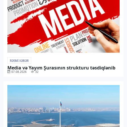
RƏSMI XƏBƏR
Media və Yayım Şurasının strukturu təsdiqlənib
07.08.2026
32