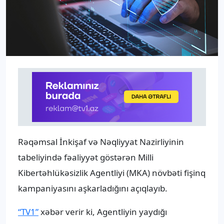
Rəqəmsal İnkişaf və Nəqliyyat Nazirliyinin
tabeliyində fəaliyyət göstərən Milli
Kibertəhlükəsizlik Agentliyi (MKA) növbəti fişinq
kampaniyasını aşkarladığını açıqlayıb.
“TV1”
xəbər verir ki, Agentliyin yaydığı