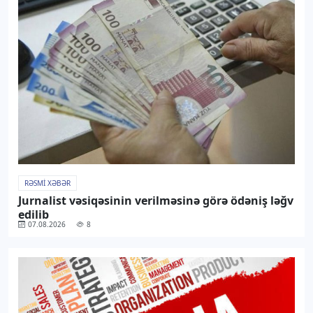
RƏSMI XƏBƏR
Jurnalist vəsiqəsinin verilməsinə görə ödəniş ləğv
edilib
07.08.2026
8