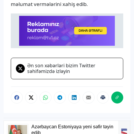
məlumat vermələrini xahiş edib.
Ən son xəbərləri bizim Twitter
səhifəmizdə izləyin