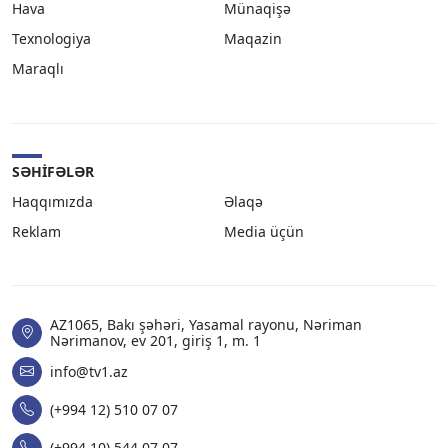
Hava
Münaqişə
Texnologiya
Maqazin
Maraqlı
SƏHIFƏLƏR
Haqqımızda
Əlaqə
Reklam
Media üçün
AZ1065, Bakı şəhəri, Yasamal rayonu, Nəriman
Nərimanov, ev 201, giriş 1, m. 1
info@tv1.az
(+994 12) 510 07 07
(+994 10) 544 07 07