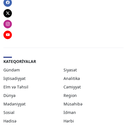
Facebook
Twitter
Instagram
Youtube
KATEQORIYALAR
Gündəm
Siyasət
İqtisadiyyat
Analitika
Elm və Təhsil
Cəmiyyət
Dünya
Region
Mədəniyyət
Müsahibə
Sosial
İdman
Hadisə
Hərbi