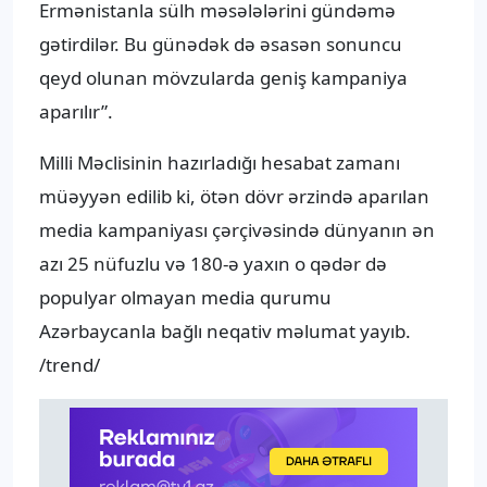
Ermənistanla sülh məsələlərini gündəmə
gətirdilər. Bu günədək də əsasən sonuncu
qeyd olunan mövzularda geniş kampaniya
aparılır”.
Milli Məclisinin hazırladığı hesabat zamanı
müəyyən edilib ki, ötən dövr ərzində aparılan
media kampaniyası çərçivəsində dünyanın ən
azı 25 nüfuzlu və 180-ə yaxın o qədər də
populyar olmayan media qurumu
Azərbaycanla bağlı neqativ məlumat yayıb.
/trend/