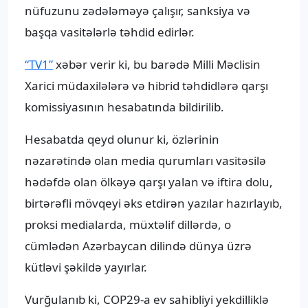
nüfuzunu zədələməyə çalışır, sanksiya və
başqa vasitələrlə təhdid edirlər.
“TV1”
xəbər verir ki, bu barədə Milli Məclisin
Xarici müdaxilələrə və hibrid təhdidlərə qarşı
komissiyasının hesabatında bildirilib.
Hesabatda qeyd olunur ki, özlərinin
nəzarətində olan media qurumları vasitəsilə
hədəfdə olan ölkəyə qarşı yalan və iftira dolu,
birtərəfli mövqeyi əks etdirən yazılar hazırlayıb,
proksi medialarda, müxtəlif dillərdə, o
cümlədən Azərbaycan dilində dünya üzrə
kütləvi şəkildə yayırlar.
Vurğulanıb ki, COP29-a ev sahibliyi yekdilliklə