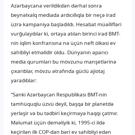
Azərbaycana verildikdən dərhal sonra
beynəlxalq mediada ardıcıllıqla bir neçə irad
üzrə kampaniya başladıldı. Hesabat müəllifləri
vurğulayıblar ki, ortaya atılan birinci irad BMT-
nin iqlim konfransına nə üçün neft ölkəsi ev
sahibliyi etməlidir oldu. Dünyanın aparıcı
media qurumları bu mövzunu manşetlərinə
çıxarıblar, mövzu ətrafında güclü ajiotaj
yaradıblar:
“Sanki Azərbaycan Respublikası BMT-nin
tamhüquqlu üzvü deyil, başqa bir planetdə
yerləşir və bu tədbiri keçirməyə haqqı çatmır.
Məlumat üçün deməliyik ki, 1995-ci ildə
keçirilən ilk COP-dan bəri ev sahibliyi edən