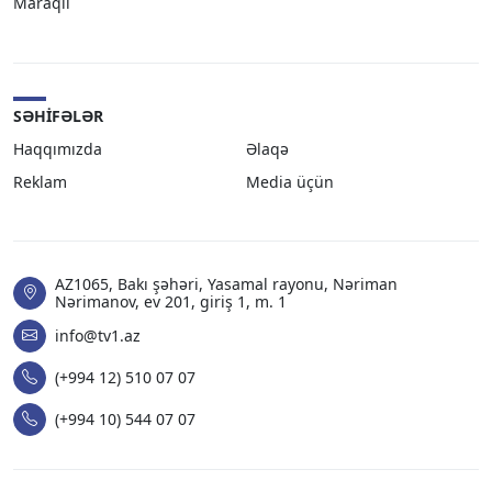
Maraqlı
SƏHIFƏLƏR
Haqqımızda
Əlaqə
Reklam
Media üçün
AZ1065, Bakı şəhəri, Yasamal rayonu, Nəriman
Nərimanov, ev 201, giriş 1, m. 1
info@tv1.az
(+994 12) 510 07 07
(+994 10) 544 07 07