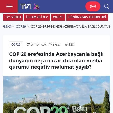
TV1
TV1 VIDEO
İLHAM ƏLIYEV
WUF13
GÜNÜN ƏSAS XƏBƏRLƏRI
Zamanı bizimlə yaşa!
ƏSAS
COP29
COP 29 ƏRƏFƏSINDƏ AZƏRBAYCANLA BAĞLI DÜNYANI
COP29
128
21.12.2024
17:32
COP 29 ərəfəsində Azərbaycanla bağlı
dünyanın neçə nəzarətdə olan media
qurumu neqativ məlumat yayıb?