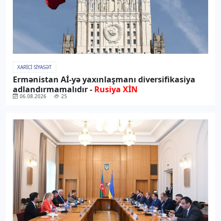
XARICI SIYASƏT
Ermənistan Aİ-yə yaxınlaşmanı diversifikasiya
adlandırmamalıdır -
Rusiya XİN
06.08.2026
25