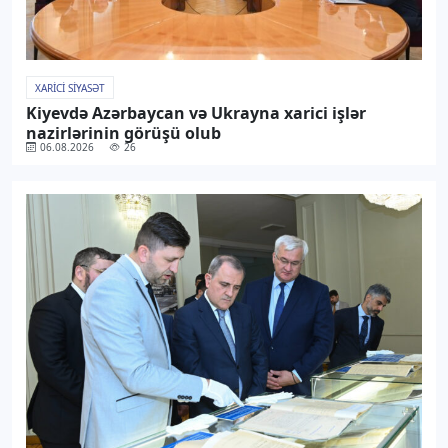
XARICI SIYASƏT
Kiyevdə Azərbaycan və Ukrayna xarici işlər
nazirlərinin görüşü olub
06.08.2026
26