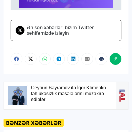
Ən son xəbərləri bizim Twitter
səhifəmizdə izləyin
BƏNZƏR XƏBƏRLƏR