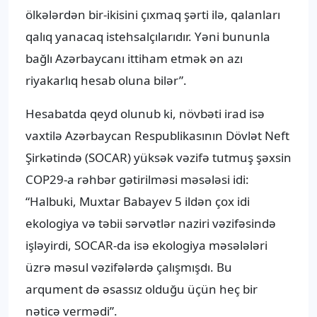
ölkələrdən bir-ikisini çıxmaq şərti ilə, qalanları
qalıq yanacaq istehsalçılarıdır. Yəni bununla
bağlı Azərbaycanı ittiham etmək ən azı
riyakarlıq hesab oluna bilər”.
Hesabatda qeyd olunub ki, növbəti irad isə
vaxtilə Azərbaycan Respublikasının Dövlət Neft
Şirkətində (SOCAR) yüksək vəzifə tutmuş şəxsin
COP29-a rəhbər gətirilməsi məsələsi idi:
“Halbuki, Muxtar Babayev 5 ildən çox idi
ekologiya və təbii sərvətlər naziri vəzifəsində
işləyirdi, SOCAR-da isə ekologiya məsələləri
üzrə məsul vəzifələrdə çalışmışdı. Bu
arqument də əsassız olduğu üçün heç bir
nəticə vermədi”.