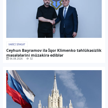
XARICI SIYASƏT
Ceyhun Bayramov ilə İqor Klimenko təhlükəsizlik
məsələlərini müzakirə ediblər
06.08.2026
32