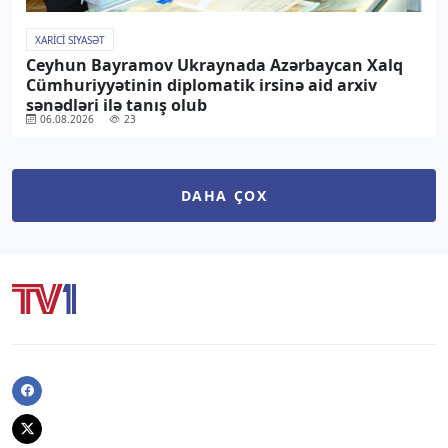
XARICI SIYASƏT
Ceyhun Bayramov Ukraynada Azərbaycan Xalq
Cümhuriyyətinin diplomatik irsinə aid arxiv
sənədləri ilə tanış olub
06.08.2026
23
DAHA ÇOX
Facebook
Twitter