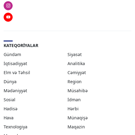
Instagram
Youtube
KATEQORIYALAR
Gündəm
Siyasət
İqtisadiyyat
Analitika
Elm və Təhsil
Cəmiyyət
Dünya
Region
Mədəniyyət
Müsahibə
Sosial
İdman
Hadisə
Hərbi
Hava
Münaqişə
Texnologiya
Maqazin