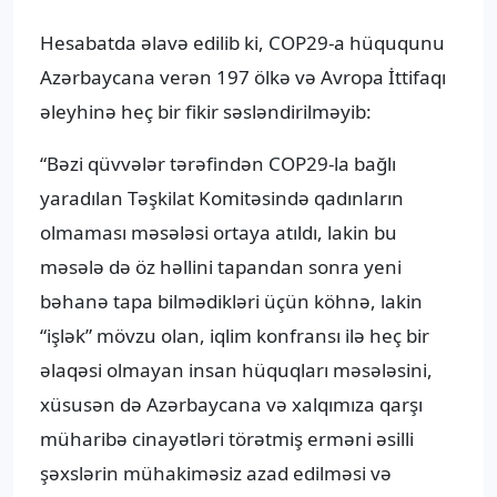
Hesabatda əlavə edilib ki, COP29-a hüququnu
Azərbaycana verən 197 ölkə və Avropa İttifaqı
əleyhinə heç bir fikir səsləndirilməyib:
“Bəzi qüvvələr tərəfindən COP29-la bağlı
yaradılan Təşkilat Komitəsində qadınların
olmaması məsələsi ortaya atıldı, lakin bu
məsələ də öz həllini tapandan sonra yeni
bəhanə tapa bilmədikləri üçün köhnə, lakin
“işlək” mövzu olan, iqlim konfransı ilə heç bir
əlaqəsi olmayan insan hüquqları məsələsini,
xüsusən də Azərbaycana və xalqımıza qarşı
müharibə cinayətləri törətmiş erməni əsilli
şəxslərin mühakiməsiz azad edilməsi və