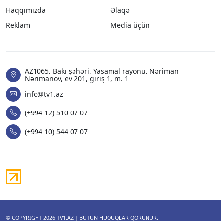
Haqqımızda
Əlaqə
Reklam
Media üçün
AZ1065, Bakı şəhəri, Yasamal rayonu, Nəriman
Nərimanov, ev 201, giriş 1, m. 1
info@tv1.az
(+994 12) 510 07 07
(+994 10) 544 07 07
© COPYRIGHT 2026
TV1.AZ
| BÜTÜN HÜQUQLAR QORUNUR.