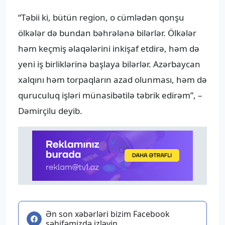
“Təbii ki, bütün region, o cümlədən qonşu
ölkələr də bundan bəhrələnə bilərlər. Ölkələr
həm keçmiş əlaqələrini inkişaf etdirə, həm də
yeni iş birliklərinə başlaya bilərlər. Azərbaycan
xalqını həm torpaqların azad olunması, həm də
quruculuq işləri münasibətilə təbrik edirəm”, –
Dəmirçilu deyib.
Ən son xəbərləri bizim Facebook
səhifəmizdə izləyin