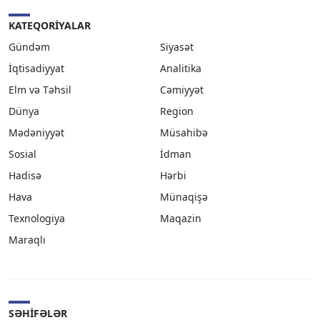
KATEQORIYALAR
Gündəm
Siyasət
İqtisadiyyat
Analitika
Elm və Təhsil
Cəmiyyət
Dünya
Region
Mədəniyyət
Müsahibə
Sosial
İdman
Hadisə
Hərbi
Hava
Münaqişə
Texnologiya
Maqazin
Maraqlı
SƏHIFƏLƏR