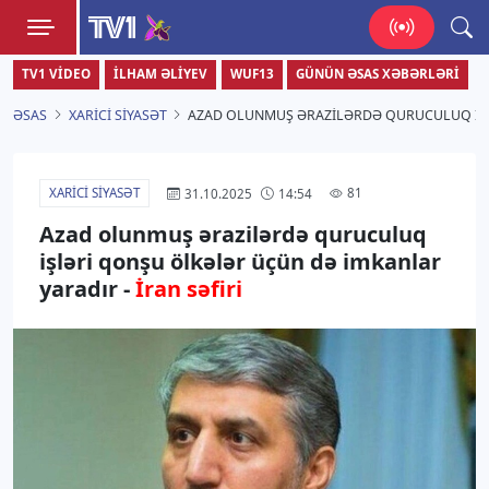
TV1
TV1 VIDEO
İLHAM ƏLIYEV
WUF13
GÜNÜN ƏSAS XƏBƏRLƏRI
Zamanı bizimlə yaşa!
ƏSAS
XARICI SIYASƏT
AZAD OLUNMUŞ ƏRAZILƏRDƏ QURUCULUQ IŞLƏ
XARICI SIYASƏT
81
31.10.2025
14:54
Azad olunmuş ərazilərdə quruculuq
işləri qonşu ölkələr üçün də imkanlar
yaradır -
İran səfiri