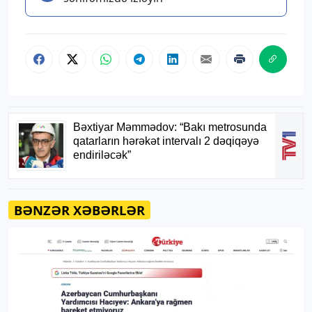
BƏNZƏR XƏBƏRLƏR