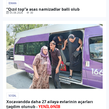
İDMAN
“Qızıl top”a əsas namizədlər bəlli olub
05.08.2026
30
SOSIAL
Xocavənddə daha 27 ailəyə evlərinin açarları
təqdim olunub -
YENİLƏNİB