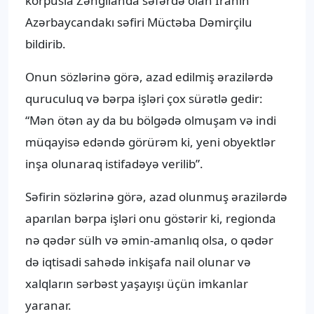
korpusla Zəngilanda səfərdə olan İranın
Azərbaycandakı səfiri Müctəba Dəmirçilu
bildirib.
Onun sözlərinə görə, azad edilmiş ərazilərdə
quruculuq və bərpa işləri çox sürətlə gedir:
“Mən ötən ay da bu bölgədə olmuşam və indi
müqayisə edəndə görürəm ki, yeni obyektlər
inşa olunaraq istifadəyə verilib”.
Səfirin sözlərinə görə, azad olunmuş ərazilərdə
aparılan bərpa işləri onu göstərir ki, regionda
nə qədər sülh və əmin-amanlıq olsa, o qədər
də iqtisadi sahədə inkişafa nail olunar və
xalqların sərbəst yaşayışı üçün imkanlar
yaranar.