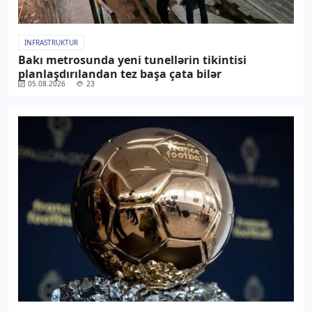
İNFRASTRUKTUR
Bakı metrosunda yeni tunellərin tikintisi
planlaşdırılandan tez başa çata bilər
05.08.2026
23