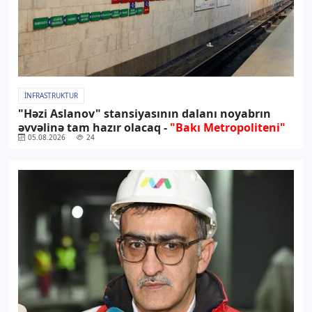
İNFRASTRUKTUR
"Həzi Aslanov" stansiyasının dalanı noyabrın
əvvəlinə tam hazır olacaq -
"Bakı Metropoliteni"
05.08.2026
24