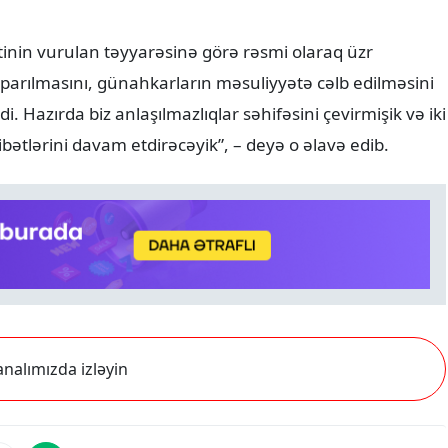
inin vurulan təyyarəsinə görə rəsmi olaraq üzr
aparılmasını, günahkarların məsuliyyətə cəlb edilməsini
 Hazırda biz anlaşılmazlıqlar səhifəsini çevirmişik və iki
tlərini davam etdirəcəyik”, – deyə o əlavə edib.
nalımızda izləyin