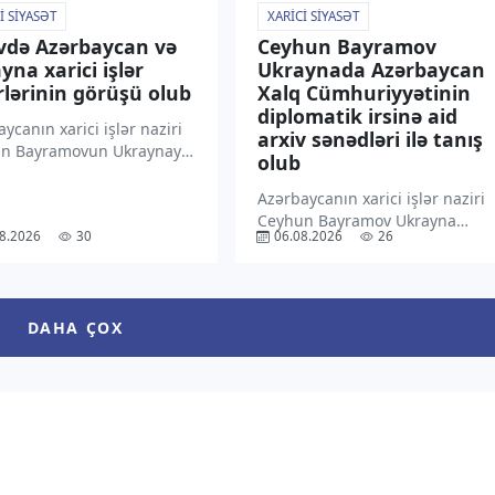
I SIYASƏT
XARICI SIYASƏT
vdə Azərbaycan və
Ceyhun Bayramov
yna xarici işlər
Ukraynada Azərbaycan
rlərinin görüşü olub
Xalq Cümhuriyyətinin
diplomatik irsinə aid
ycanın xarici işlər naziri
arxiv sənədləri ilə tanış
n Bayramovun Ukraynaya
olub
səfəri çərçivəsində
anın xarici işlər naziri
Azərbaycanın xarici işlər naziri
 Sibiha ilə geniş tərkibdə
Ceyhun Bayramov Ukrayna
8.2026
30
06.08.2026
26
 keçirilib. “TV1” xəbər
Xarici İşlər Nazirliyində
 ki, bu barədə məlumat
Azərbaycan Xalq
ycan Xarici İşlər […]
Cümhuriyyətinin (AXC) bu
ölkədəki diplomatik fəaliyyətini
DAHA ÇOX
əks etdirən arxiv sənədləri ilə
tanış olub. “TV1” xəbər verir ki,
bu barədə […]