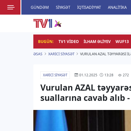
GÜNDƏM
SIYASƏT
İQTISADIYYAT
ANALITIKA
HADISƏ
TV1
Zamanı bizimlə yaşa!
BUGÜN:
TV1 VIDEO
İLHAM ƏLIYEV
WUF13
ƏSAS
XARICI SIYASƏT
VURULAN AZAL TƏYYARƏSI IL
XARICI SIYASƏT
272
01.12.2025
13:28
Vurulan AZAL təyyarəs
suallarına cavab alıb 