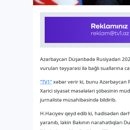
Azərbaycan Düşənbədə Rusiyadan 2024-
vurulan təyyarəsi ilə bağlı suallarına ca
“TV1”
xəbər verir ki, bunu Azərbaycan P
Xarici siyasət məsələləri şöbəsinin mü
jurnalistə müsahibəsində bildirib.
H.Hacıyev qeyd edib ki, hadisədən dər
yaranıb, lakin Bakının narahatlıqları