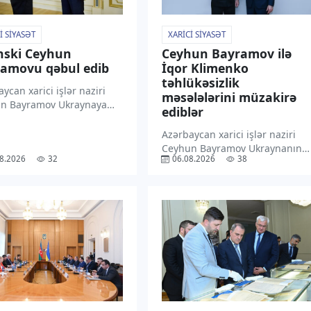
I SIYASƏT
XARICI SIYASƏT
nski Ceyhun
Ceyhun Bayramov ilə
amovu qəbul edib
İqor Klimenko
təhlükəsizlik
ycan xarici işlər naziri
məsələlərini müzakirə
n Bayramov Ukraynaya
ediblər
səfəri çərçivəsində
dent Volodimir Zelenski
Azərbaycan xarici işlər naziri
indən qəbul olunmaqdan
Ceyhun Bayramov Ukraynanın
8.2026
32
06.08.2026
38
nluğunu ifadə edib.
Milli Təhlükəsizlik və Müdafiə
xəbər verir ki, C. Bayramov
Şurasının katibi İqor Klimenko
ədə “X” sosial
ilə görüşüb. “TV1” xəbər verir ki,
əsində paylaşım […]
bu barədə nazir “X” sosial
media hesabında paylaşım
edib. Bildirilib […]