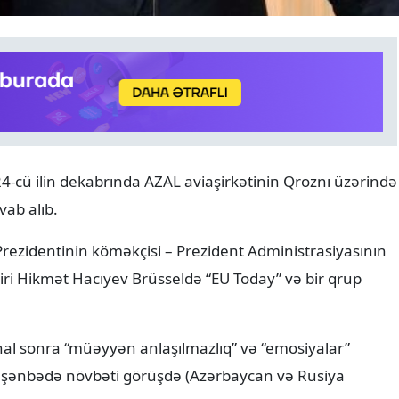
ANALITIKA
06.08.2026
cü ilin dekabrında AZAL aviaşirkətinin Qroznı üzərində
Azərbaycanın geosiyasi seç
vab alıb.
Normal və davamlı münasi
rezidentinin köməkçisi – Prezident Administrasiyasının
diri Hikmət Hacıyev Brüsseldə “EU Today” və bir qrup
hal sonra “müəyyən anlaşılmazlıq” və “emosiyalar”
 Duşənbədə növbəti görüşdə (Azərbaycan və Rusiya