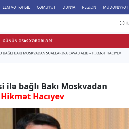
ELM VƏ TƏHSIL
CƏMIYYƏT
DÜNYA
REGION
MƏDƏNIYYƏT
H
GÜNÜN ƏSAS XƏBƏRLƏRI
Ə BAĞLI BAKI MOSKVADAN SUALLARINA CAVAB ALIB – HIKMƏT HACIYEV
i ilə bağlı Bakı Moskvadan
-
Hikmət Hacıyev