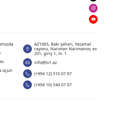
DÜNYA
Ukrayna Tverə PUA-larla zərbə
Instagram
endirib
Youtube
06.08.2026
09:50
XARICI SIYASƏT
ımızda
AZ1065, Bakı şəhəri, Yasamal
Ukraynalı həmkarı Ceyhun
rayonu, Nəriman Nərimanov, ev
ə
201, giriş 1, m. 1
Bayramovu Kiyevdə qarşılayıb
am
info@tv1.az
06.08.2026
09:32
a üçün
(+994 12) 510 07 07
DÜNYA
(+994 10) 544 07 07
Ukrayna PUA-ları Yaroslavl
vilayətində Rusiyanın ən iri neft
emalı zavodlarından birini hədəf
alıb
06.08.2026
09:27
DÜNYA