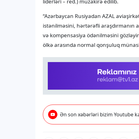
liderləri – red.) müzakirə edilib.
“Azərbaycan Rusiyadan AZAL aviaşirkət
istənilməsini, hərtərəfli araşdırmanın 
və kompensasiya ödənilməsini gözləyirdi.
ölkə arasında normal qonşuluq münasibə
Ən son xəbərləri bizim Youtube ka