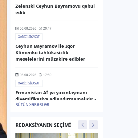
Zelenski Ceyhun Bayramovu qəbul
edib
06.08.2026
20:47
XARICI SIYASƏT
Ceyhun Bayramov ilə İqor
Klimenko təhlükəsizlik
məsələlərini müzakirə ediblər
06.08.2026
17:30
XARICI SIYASƏT
Ermənistan Aİ-yə yaxınlaşmanı
diversifikasiya adlandırmamalıdır -
BÜTÜN XƏBƏRLƏR
Rusiya XİN
06.08.2026
15:25
REDAKSIYANIN SEÇIMI
XARICI SIYASƏT