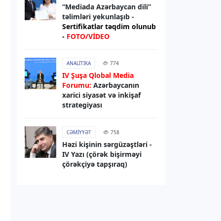
sanksiyaları genişləndirib
“Mediada Azərbaycan dili”
təlimləri yekunlaşıb -
Sertifikatlar təqdim olunub
06.08.2026
13:49
-
FOTO/VİDEO
XARICI SIYASƏT
Elman Abdullayev UNESCO-dan geri
ANALITIKA
774
çağırılıb, yerinə təyinat olub
IV Şuşa Qlobal Media
Forumu:
Azərbaycanın
06.08.2026
13:32
xarici siyasət və inkişaf
strategiyası
DÜNYA
Rəsmi Kiyev: ABŞ nümayəndə
heyətinin Ukraynaya səfərini
CƏMIYYƏT
758
gözləyirik
Həzi kişinin sərgüzəştləri -
IV Yazı (çörək bişirməyi
çörəkçiyə tapşıraq)
06.08.2026
13:29
RƏSMI XƏBƏR
Bəxtiyar Aslanbəyli “Şöhrət” ordeni
ilə təltif edilib