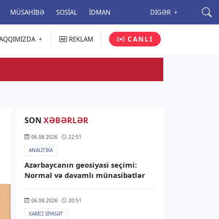
MÜSAHIBƏ
SOSIAL
İDMAN
DIGƏR
AQQIMIZDA
REKLAM
CANLI
SON
XƏBƏRLƏR
06.08.2026
22:51
ANALITIKA
Azərbaycanın geosiyasi seçimi:
Normal və davamlı münasibətlər
06.08.2026
20:51
XARICI SIYASƏT