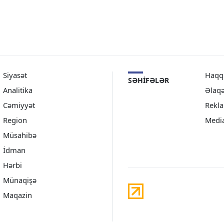
Siyasət
Haqq
SƏHIFƏLƏR
Analitika
Əlaq
Cəmiyyət
Rekl
Region
Medi
Müsahibə
İdman
Hərbi
Münaqişə
Maqazin