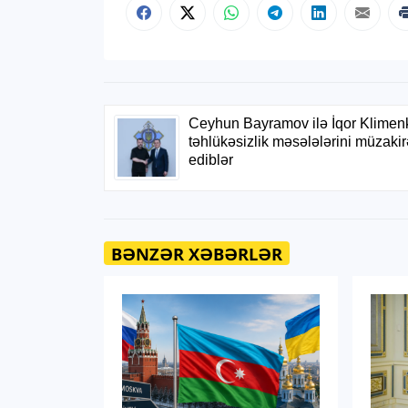
BƏNZƏR XƏBƏRLƏR