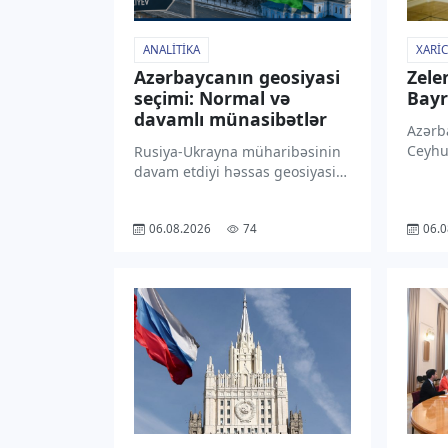
ANALITIKA
XARIC
Azərbaycanın geosiyasi
Zele
seçimi: Normal və
Bayr
davamlı münasibətlər
Azərba
Ceyhu
Rusiya-Ukrayna müharibəsinin
rəsmi 
davam etdiyi həssas geosiyasi
Prezi
şəraitdə xarici işlər naziri
tərəf
Ceyhun Bayramovun ardıcıl
06.08.2026
74
06.0
məmnu
olaraq Moskvaya və Kiyevə səfər
“TV1” 
etməsi Azərbaycanın
bu bar
balanslaşdırılmış xarici siyasət
şəbək
kursunun növbəti mühüm
təzahürü kimi qiymətləndirilir.
Xarici […]