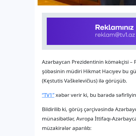
Azərbaycan Prezidentinin köməkçisi – P
şöbəsinin müdiri Hikmət Hacıyev bu gün
(Kęstutis Vaškelevičius) ilə görüşüb.
“TV1”
xəbər verir ki, bu barədə səfirliy
Bildirilib ki, görüş çərçivəsində Azərba
münasibətlər, Avropa İttifaqı-Azərbayc
müzakirələr aparılıb: