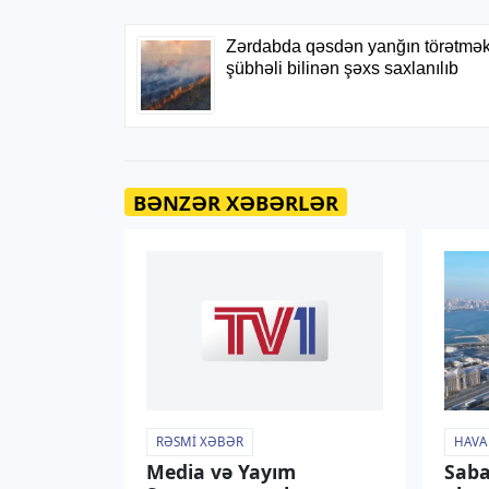
BƏNZƏR XƏBƏRLƏR
RƏSMI XƏBƏR
HAVA
Media və Yayım
Saba