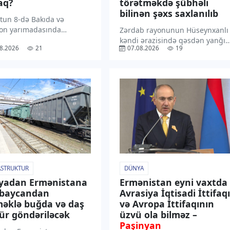
aq?
törətməkdə şübhəli
bilinən şəxs saxlanılıb
tun 8-də Bakıda və
on yarımadasında
Zərdab rayonunun Hüseynxanlı
ın yağmursuz keçəcəyi
kəndi ərazisində qəsdən yanğın
8.2026
21
07.08.2026
19
ilir. “TV1” xəbər verir ki,
hadisəsi törədən şəxs polis
 Hidrometeorologiya
əməkdaşları tərəfindən
tinin məlumatına əsasən,
müəyyən edilib. “TV1” xəbər
-qərb küləyi gündüz
verir ki, araşdırmalarla yanğını
şərq küləyi ilə əvəz
kənd sakini Ə.Quliyev tərəfində
caq. Havanın temperaturu
törədildiyi məlum olub. Hadisə
[…]
nəticəsində 1 […]
ASTRUKTUR
DÜNYA
yadan Ermənistana
Ermənistan eyni vaxtda
rbaycandan
Avrasiya İqtisadi İttifaqı
əklə buğda və daş
və Avropa İttifaqının
r göndəriləcək
üzvü ola bilməz –
Paşinyan