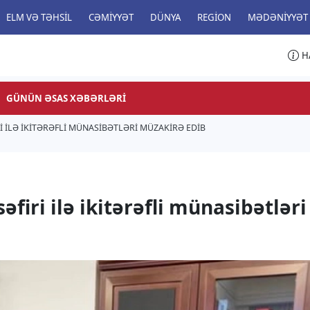
ELM VƏ TƏHSIL
CƏMIYYƏT
DÜNYA
REGION
MƏDƏNIYYƏT
H
GÜNÜN ƏSAS XƏBƏRLƏRI
RI ILƏ IKITƏRƏFLI MÜNASIBƏTLƏRI MÜZAKIRƏ EDIB
firi ilə ikitərəfli münasibətləri