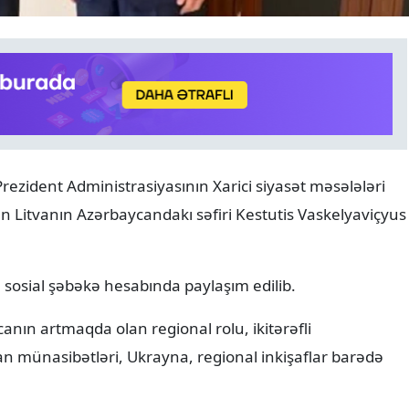
RƏSMI XƏBƏR
07.08.2026
rezident Administrasiyasının Xarici siyasət məsələləri
Media və Yayım Şurasının
 Litvanın Azərbaycandakı səfiri Kestutis Vaskelyaviçyus
strukturu təsdiqlənib
in sosial şəbəkə hesabında paylaşım edilib.
ycanın artmaqda olan regional rolu, ikitərəfli
an münasibətləri, Ukrayna, regional inkişaflar barədə