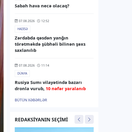
Sabah hava necə olacaq?
07.08.2026
12:52
HADISƏ
Zərdabda qəsdən yanğın
törətməkdə şübhəli bilinən şəxs
saxlanılıb
07.08.2026
11:14
DÜNYA
Rusiya Sumı vilayətində bazarı
dronla vurub,
10 nəfər yaralanıb
BÜTÜN XƏBƏRLƏR
07.08.2026
10:38
İNFRASTRUKTUR
REDAKSIYANIN SEÇIMI
Rusiyadan Ermənistana
Azərbaycandan keçməklə buğda və