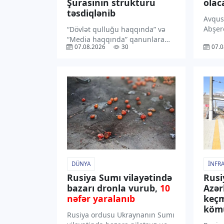
Şurasının strukturu
olac
təsdiqlənib
Avqus
Abşer
“Dövlət qulluğu haqqında” və
havan
“Media haqqında” qanunlara
07.08.2026
30
07.0
gözlən
edilən dəyişikliklər təsdiqlənib.
Milli
Azərbaycan Respublikası Media
Xidmə
və Yayım Şurasının strukturu
şimal
təsdiqlənib. “TV1” xəbər verir
cənub-
ki, Prezident İlham Əliyev
oluna
bununla bağlı Fərman
gecə 
imzalayıb. Sənədin mətni […]
DÜNYA
İNFR
Rusiya Sumı vilayətində
Rusi
bazarı dronla vurub,
10
Azə
nəfər yaralanıb
keçm
kömü
Rusiya ordusu Ukraynanın Sumı