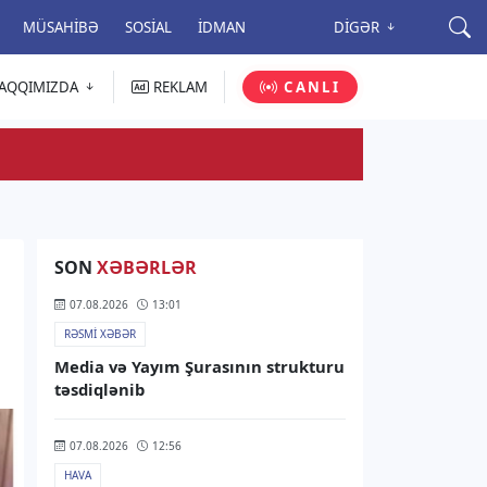
MÜSAHIBƏ
SOSIAL
İDMAN
DIGƏR
AQQIMIZDA
REKLAM
CANLI
SON
XƏBƏRLƏR
07.08.2026
13:01
RƏSMI XƏBƏR
Media və Yayım Şurasının strukturu
təsdiqlənib
07.08.2026
12:56
HAVA