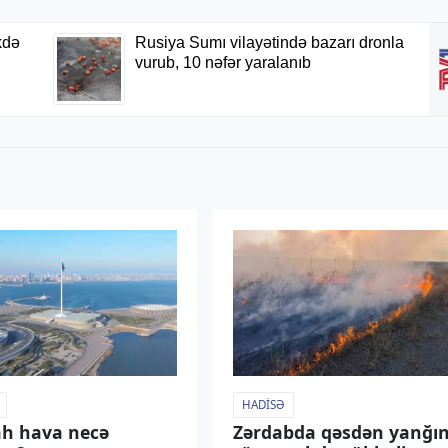
HADISƏ
h hava necə
Zərdabda qəsdən yanğı