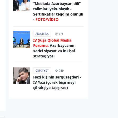
“Mediada Azərbaycan dili”
07.08.2026
09:23
təlimləri yekunlaşıb -
DÜNYA
Sertifikatlar təqdim olunub
-
FOTO/VİDEO
Hindistanda ildırım vurması
nəticəsində ölənlərin sayı 20-yə
çatıb
ANALITIKA
775
IV Şuşa Qlobal Media
07.08.2026
09:16
Forumu:
Azərbaycanın
xarici siyasət və inkişaf
DÜNYA
strategiyası
Husi silahlıları Səudiyyə
Ərəbistanında mülki şəxslərə
hücum ediblər
CƏMIYYƏT
759
Həzi kişinin sərgüzəştləri -
IV Yazı (çörək bişirməyi
07.08.2026
09:03
çörəkçiyə tapşıraq)
DÜNYA
Tramp “doğum turizmi”ni qadağan
edən sərəncamı imzalayıb