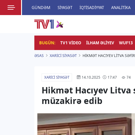
GÜNDƏM
SIYASƏT
İQTISADIYYAT
ANALITIKA
HADISƏ
TV1
Zamanı bizimlə yaşa!
BUGÜN:
TV1 VIDEO
İLHAM ƏLIYEV
WUF13
ƏSAS
XARICI SIYASƏT
HIKMƏT HACIYEV LITVA SƏFI
XARICI SIYASƏT
74
14.10.2025
17:47
Hikmət Hacıyev Litva sə
müzakirə edib