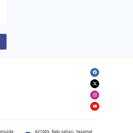
Ceyhun Bayramov İrpen şəhərinə
gedib
06.08.2026
13:57
DÜNYA
Böyük Britaniya Rusiyaya qarşı
sanksiyaları genişləndirib
06.08.2026
13:49
Facebook
XARICI SIYASƏT
Elman Abdullayev UNESCO-dan geri
Twitter
çağırılıb, yerinə təyinat olub
Instagram
06.08.2026
13:32
Youtube
DÜNYA
Rəsmi Kiyev: ABŞ nümayəndə
heyətinin Ukraynaya səfərini
ımızda
AZ1065, Bakı şəhəri, Yasamal