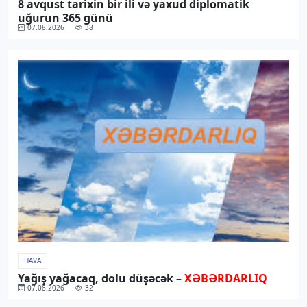
8 avqust tarixin bir ili və yaxud diplomatik
uğurun 365 günü
07.08.2026
38
HAVA
Yağış yağacaq, dolu düşəcək –
XƏBƏRDARLIQ
07.08.2026
32