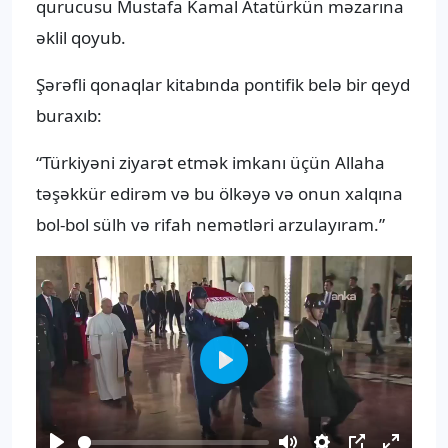
qurucusu Mustafa Kamal Atatürkün məzarına
əklil qoyub.
Şərəfli qonaqlar kitabında pontifik belə bir qeyd
buraxıb:
“Türkiyəni ziyarət etmək imkanı üçün Allaha
təşəkkür edirəm və bu ölkəyə və onun xalqına
bol-bol sülh və rifah nemətləri arzulayıram.”
Play