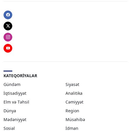
Facebook
Twitter
Instagram
Youtube
KATEQORIYALAR
Gündəm
Siyasət
İqtisadiyyat
Analitika
Elm və Təhsil
Cəmiyyət
Dünya
Region
Mədəniyyət
Müsahibə
Sosial
İdman