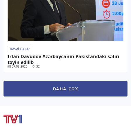
RƏSMI XƏBƏR
İrfan Davudov Azərbaycanın Pakistandakı səfiri
təyin edilib
07.08.2026
32
DAHA ÇOX