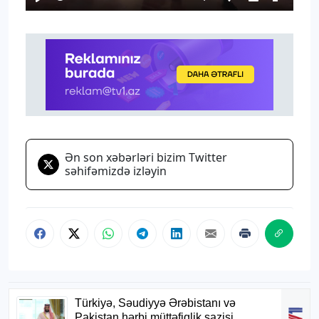
Play
Mute
Settings
PIP
Enter
fullscr
Ən son xəbərləri bizim Twitter
səhifəmizdə izləyin