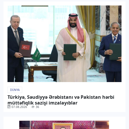
DÜNYA
Türkiyə, Səudiyyə Ərəbistanı və Pakistan hərbi
müttəfiqlik sazişi imzalayıblar
07.08.2026
36