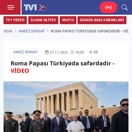
TV1
TV1 VIDEO
İLHAM ƏLIYEV
WUF13
GÜNÜN ƏSAS XƏBƏRLƏRI
Zamanı bizimlə yaşa!
ƏSAS
XARICI SIYASƏT
ROMA PAPASI TÜRKIYƏDƏ SƏFƏRDƏDIR – VİD
XARICI SIYASƏT
88
27.11.2025
16:05
Roma Papası Türkiyədə səfərdədir -
VİDEO