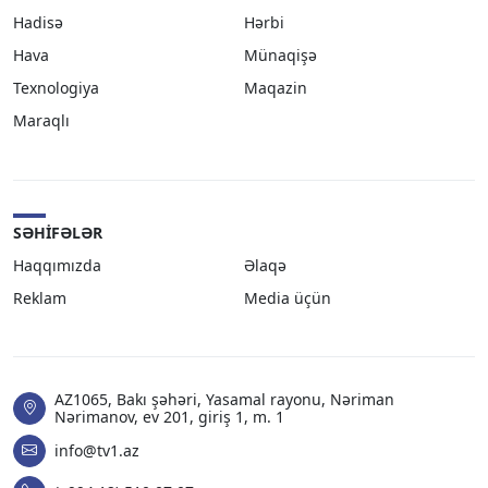
Hadisə
Hərbi
Hava
Münaqişə
Texnologiya
Maqazin
Maraqlı
SƏHIFƏLƏR
Haqqımızda
Əlaqə
Reklam
Media üçün
AZ1065, Bakı şəhəri, Yasamal rayonu, Nəriman
Nərimanov, ev 201, giriş 1, m. 1
info@tv1.az