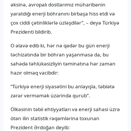
əksinə, avropalı dostlarımız müharibənin
yaratdığı enerji böhranını birbaşa hiss etdi və
çox ciddi çətinliklərlə üzləşdilər”, – deyə Türkiyə
Prezidenti bildirib.
O əlavə edib ki, hər nə qədər bu gün enerji
təchizatında bir böhran yaşanmasa da, bu
sahədə təhlükəsizliyin təminatına hər zaman
hazır olmaq vacibdir:
“Türkiyə enerji siyasətini bu anlayışla, təbiətə
zərər verməmək üzərində qurub”.
Ölkəsinin təbii ehtiyyatları və enerji sahəsi üzrə
ötən ilin statistik rəqəmlərinə toxunan
Prezident Ərdoğan deyib: