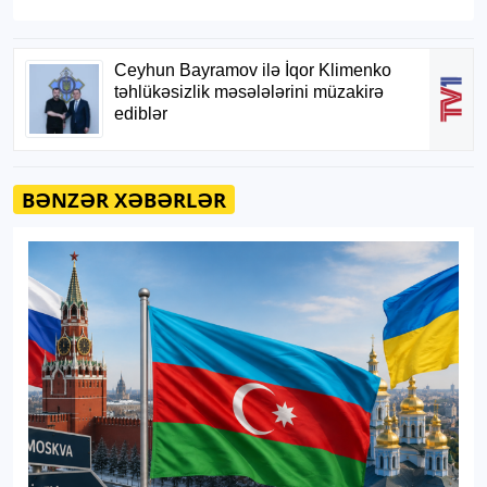
BƏNZƏR XƏBƏRLƏR