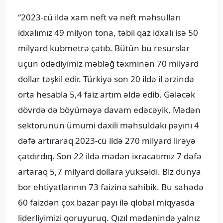
“2023-cü ildə xam neft və neft məhsulları
idxalımız 49 milyon tona, təbii qaz idxalı isə 50
milyard kubmetrə çatıb. Bütün bu resurslar
üçün ödədiyimiz məbləğ təxminən 70 milyard
dollar təşkil edir. Türkiyə son 20 ildə il ərzində
orta hesabla 5,4 faiz artım əldə edib. Gələcək
dövrdə də böyüməyə davam edəcəyik. Mədən
sektorunun ümumi daxili məhsuldakı payını 4
dəfə artıraraq 2023-cü ildə 270 milyard lirəyə
çatdırdıq. Son 22 ildə mədən ixracatımız 7 dəfə
artaraq 5,7 milyard dollara yüksəldi. Biz dünya
bor ehtiyatlarının 73 faizinə sahibik. Bu sahədə
60 faizdən çox bazar payı ilə qlobal miqyasda
liderliyimizi qoruyuruq. Qızıl mədənində yalnız