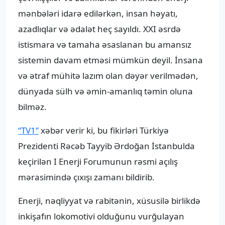
mənbələri idarə edilərkən, insan həyatı,
azadlıqlar və ədalət heç sayıldı. XXI əsrdə
istismara və tamaha əsaslanan bu amansız
sistemin davam etməsi mümkün deyil. İnsana
və ətraf mühitə lazım olan dəyər verilmədən,
dünyada sülh və əmin-amanlıq təmin oluna
bilməz.
“TV1”
xəbər verir ki, bu fikirləri Türkiyə
Prezidenti Rəcəb Tayyib Ərdoğan İstanbulda
keçirilən I Enerji Forumunun rəsmi açılış
mərasimində çıxışı zamanı bildirib.
Enerji, nəqliyyat və rabitənin, xüsusilə birlikdə
inkişafın lokomotivi olduğunu vurğulayan