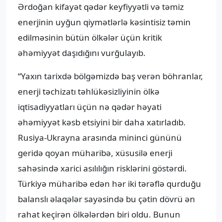
Ərdoğan kifayət qədər keyfiyyətli və təmiz
enerjinin uyğun qiymətlərlə kəsintisiz təmin
edilməsinin bütün ölkələr üçün kritik
əhəmiyyət daşıdığını vurğulayıb.
“Yaxın tarixdə bölgəmizdə baş verən böhranlar,
enerji təchizatı təhlükəsizliyinin ölkə
iqtisadiyyatları üçün nə qədər həyati
əhəmiyyət kəsb etsiyini bir daha xatırladıb.
Rusiya-Ukrayna arasında mininci gününü
geridə qoyan müharibə, xüsusilə enerji
sahəsində xarici asılılığın risklərini göstərdi.
Türkiyə müharibə edən hər iki tərəflə qurduğu
balanslı əlaqələr sayəsində bu çətin dövrü ən
rahat keçirən ölkələrdən biri oldu. Bunun