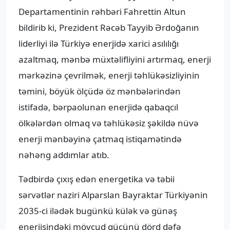
Departamentinin rəhbəri Fahrettin Altun
bildirib ki, Prezident Rəcəb Tayyib Ərdoğanın
liderliyi ilə Türkiyə enerjidə xarici asılılığı
azaltmaq, mənbə müxtəlifliyini artırmaq, enerji
mərkəzinə çevrilmək, enerji təhlükəsizliyinin
təmini, böyük ölçüdə öz mənbələrindən
istifadə, bərpaolunan enerjidə qabaqcıl
ölkələrdən olmaq və təhlükəsiz şəkildə nüvə
enerji mənbəyinə çatmaq istiqamətində
nəhəng addımlar atıb.
Tədbirdə çıxış edən energetika və təbii
sərvətlər naziri Alparslan Bayraktar Türkiyənin
2035-ci ilədək bugünkü külək və günəş
enerjisindəki mövcud gücünü dörd dəfə