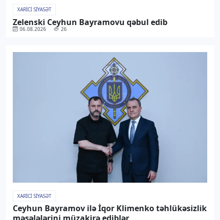
XARICI SIYASƏT
Zelenski Ceyhun Bayramovu qəbul edib
06.08.2026
26
XARICI SIYASƏT
Ceyhun Bayramov ilə İqor Klimenko təhlükəsizlik
məsələlərini müzakirə ediblər