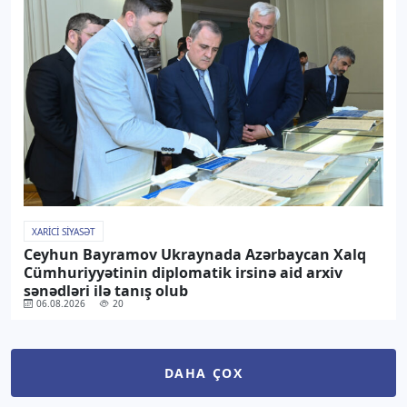
XARICI SIYASƏT
Ceyhun Bayramov Ukraynada Azərbaycan Xalq
Cümhuriyyətinin diplomatik irsinə aid arxiv
sənədləri ilə tanış olub
06.08.2026
20
DAHA ÇOX