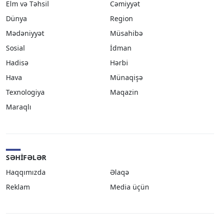
Elm və Təhsil
Cəmiyyət
Dünya
Region
Mədəniyyət
Müsahibə
Sosial
İdman
Hadisə
Hərbi
Hava
Münaqişə
Texnologiya
Maqazin
Maraqlı
SƏHIFƏLƏR
Haqqımızda
Əlaqə
Reklam
Media üçün