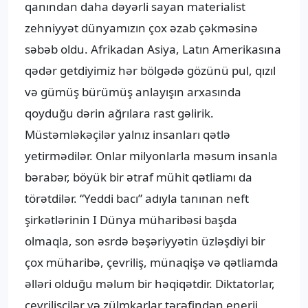
qanından daha dəyərli sayan materialist
zehniyyət dünyamızın çox əzab çəkməsinə
səbəb oldu. Afrikadan Asiya, Latın Amerikasına
qədər getdiyimiz hər bölgədə gözünü pul, qızıl
və gümüş bürümüş anlayışın arxasında
qoyduğu dərin ağrılara rast gəlirik.
Müstəmləkəçilər yalnız insanları qətlə
yetirmədilər. Onlar milyonlarla məsum insanla
bərabər, böyük bir ətraf mühit qətliamı da
törətdilər. “Yeddi bacı” adıyla tanınan neft
şirkətlərinin I Dünya müharibəsi başda
olmaqla, son əsrdə bəşəriyyətin üzləşdiyi bir
çox müharibə, çevriliş, münaqişə və qətliamda
əlləri olduğu məlum bir həqiqətdir. Diktatorlar,
çevrilişçilər və zülmkarlar tərəfindən enerji