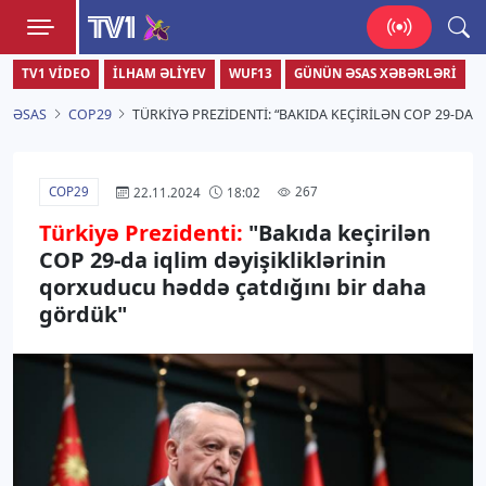
TV1
TV1 VIDEO
İLHAM ƏLIYEV
WUF13
GÜNÜN ƏSAS XƏBƏRLƏRI
Zamanı bizimlə yaşa!
ƏSAS
COP29
TÜRKIYƏ PREZIDENTI: “BAKIDA KEÇIRILƏN COP 29-DA
COP29
267
22.11.2024
18:02
Türkiyə Prezidenti:
"Bakıda keçirilən
COP 29-da iqlim dəyişikliklərinin
qorxuducu həddə çatdığını bir daha
gördük"