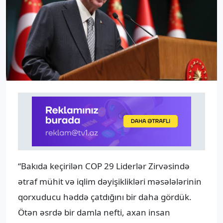
“Bakıda keçirilən COP 29 Liderlər Zirvəsində
ətraf mühit və iqlim dəyişiklikləri məsələlərinin
qorxuducu həddə çatdığını bir daha gördük.
Ötən əsrdə bir damla nefti, axan insan