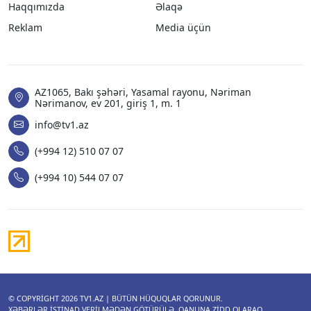
Haqqımızda
Əlaqə
Reklam
Media üçün
AZ1065, Bakı şəhəri, Yasamal rayonu, Nəriman
Nərimanov, ev 201, giriş 1, m. 1
info@tv1.az
(+994 12) 510 07 07
(+994 10) 544 07 07
© COPYRIGHT 2026
TV1.AZ
| BÜTÜN HÜQUQLAR QORUNUR.
XƏBƏRLƏR ISTINAD VERILMƏDƏN GÖTÜRÜLƏ, QANUNA ZIDD OLARAQ