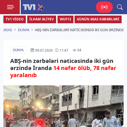
TV1
TV1 VIDEO
İLHAM ƏLIYEV
WUF13
GÜNÜN ƏSAS XƏBƏRLƏRI
Zamanı bizimlə yaşa!
ƏSAS
DÜNYA
ABŞ-NIN ZƏRBƏLƏRI NƏTICƏSINDƏ IKI GÜN ƏRZINDƏ 
DÜNYA
64
09.07.2026
11:47
ABŞ-nin zərbələri nəticəsində iki gün
ərzində İranda
14 nəfər ölüb, 78 nəfər
yaralanıb