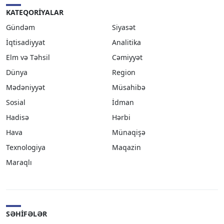
KATEQORIYALAR
Gündəm
Siyasət
İqtisadiyyat
Analitika
Elm və Təhsil
Cəmiyyət
Dünya
Region
Mədəniyyət
Müsahibə
Sosial
İdman
Hadisə
Hərbi
Hava
Münaqişə
Texnologiya
Maqazin
Maraqlı
SƏHIFƏLƏR