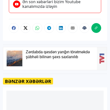
Ən son xəbərləri bizim Youtube
kanalımızda izləyin
BƏNZƏR XƏBƏRLƏR