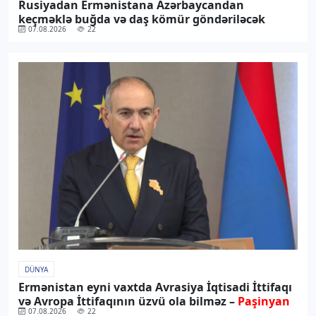
Rusiyadan Ermənistana Azərbaycandan
keçməklə buğda və daş kömür göndəriləcək
07.08.2026
22
DÜNYA
Ermənistan eyni vaxtda Avrasiya İqtisadi İttifaqı
və Avropa İttifaqının üzvü ola bilməz –
Paşinyan
07.08.2026
22