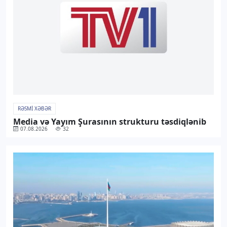
RƏSMI XƏBƏR
Media və Yayım Şurasının strukturu təsdiqlənib
07.08.2026
32