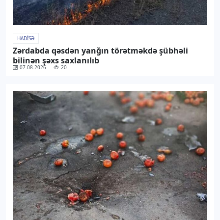
HADISƏ
Zərdabda qəsdən yanğın törətməkdə şübhəli
bilinən şəxs saxlanılıb
07.08.2026
20