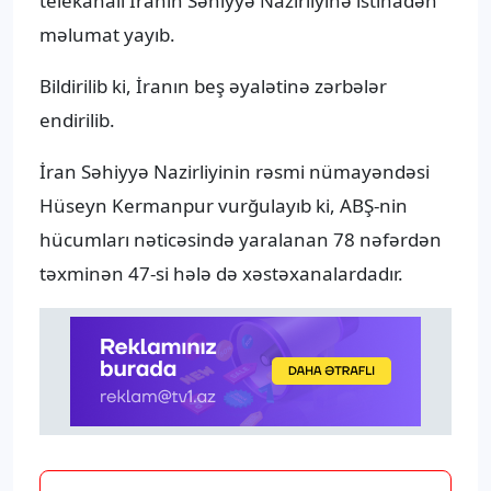
telekanalı İranın Səhiyyə Nazirliyinə istinadən
məlumat yayıb.
Bildirilib ki, İranın beş əyalətinə zərbələr
endirilib.
İran Səhiyyə Nazirliyinin rəsmi nümayəndəsi
Hüseyn Kermanpur vurğulayıb ki, ABŞ-nin
hücumları nəticəsində yaralanan 78 nəfərdən
təxminən 47-si hələ də xəstəxanalardadır.