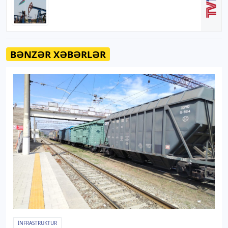
BƏNZƏR XƏBƏRLƏR
İNFRASTRUKTUR