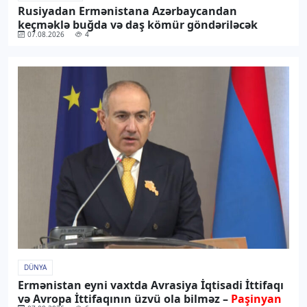
Rusiyadan Ermənistana Azərbaycandan
keçməklə buğda və daş kömür göndəriləcək
07.08.2026
4
DÜNYA
Ermənistan eyni vaxtda Avrasiya İqtisadi İttifaqı
və Avropa İttifaqının üzvü ola bilməz –
Paşinyan