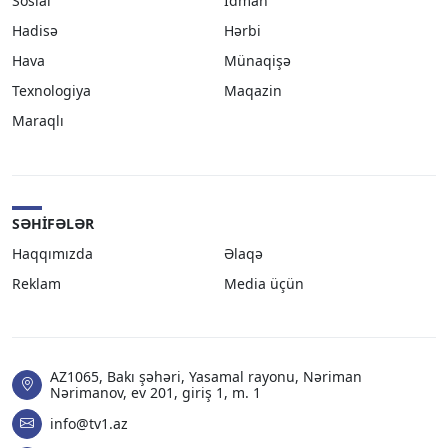
Sosial
İdman
Hadisə
Hərbi
Hava
Münaqişə
Texnologiya
Maqazin
Maraqlı
SƏHIFƏLƏR
Haqqımızda
Əlaqə
Reklam
Media üçün
AZ1065, Bakı şəhəri, Yasamal rayonu, Nəriman
Nərimanov, ev 201, giriş 1, m. 1
info@tv1.az