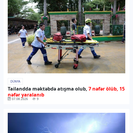
DÜNYA
Tailandda məktəbdə atışma olub,
7 nəfər ölüb, 15
nəfər yaralanıb
07.08.2026
9