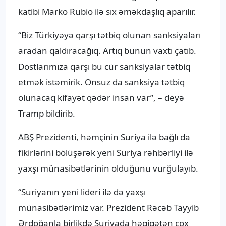
katibi Marko Rubio ilə sıx əməkdaşlıq aparılır.
“Biz Türkiyəyə qarşı tətbiq olunan sanksiyaları
aradan qaldıracağıq. Artıq bunun vaxtı çatıb.
Dostlarımıza qarşı bu cür sanksiyalar tətbiq
etmək istəmirik. Onsuz da sanksiya tətbiq
olunacaq kifayət qədər insan var”, – deyə
Tramp bildirib.
ABŞ Prezidenti, həmçinin Suriya ilə bağlı da
fikirlərini bölüşərək yeni Suriya rəhbərliyi ilə
yaxşı münasibətlərinin olduğunu vurğulayıb.
“Suriyanın yeni lideri ilə də yaxşı
münasibətlərimiz var. Prezident Rəcəb Tayyib
Ərdoğanla birlikdə Suriyada həqiqətən çox