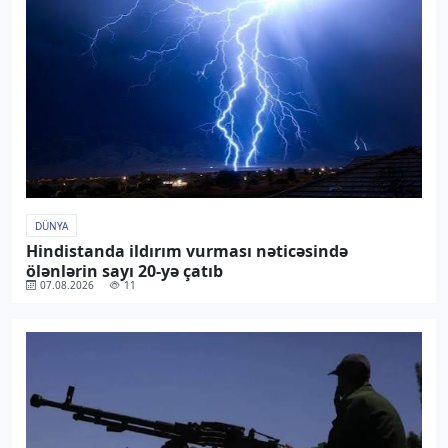
DÜNYA
Hindistanda ildırım vurması nəticəsində
ölənlərin sayı 20-yə çatıb
07.08.2026
11