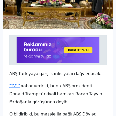
ABŞ Türkiyəyə qarşı sanksiyaları ləğv edəcək.
“TV1”
xəbər verir ki, bunu ABŞ prezidenti
Donald Tramp türkiyəli həmkarı Rəcəb Tayyib
Ərdoğanla görüşündə deyib.
O bildirib ki, bu məsələ ilə bağlı ABŞ Dövlət