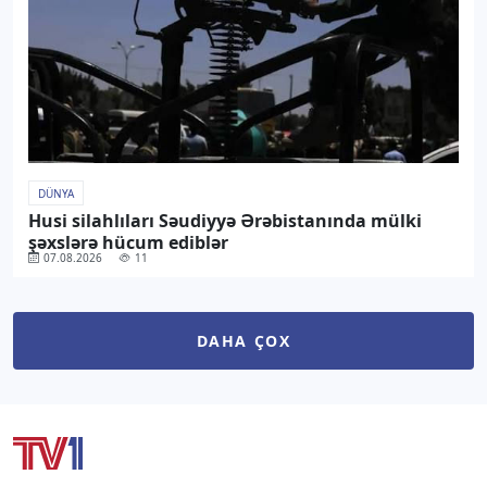
DÜNYA
Husi silahlıları Səudiyyə Ərəbistanında mülki
şəxslərə hücum ediblər
07.08.2026
11
DAHA ÇOX