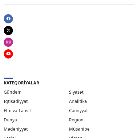
Facebook
Twitter
Instagram
Youtube
KATEQORIYALAR
Gündəm
Siyasət
İqtisadiyyat
Analitika
Elm və Təhsil
Cəmiyyət
Dünya
Region
Mədəniyyət
Müsahibə