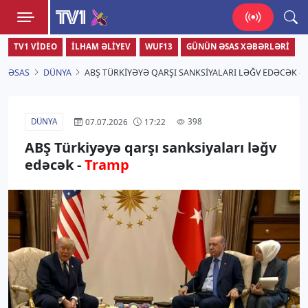
TV1
TV1 VIDEO
İLHAM ƏLIYEV
WUF13
GÜNÜN ƏSAS XƏBƏRLƏRI
Zamanı bizimlə yaşa!
ƏSAS
DÜNYA
ABŞ TÜRKIYƏYƏ QARŞI SANKSIYALARI LƏĞV EDƏCƏK –
DÜNYA
398
07.07.2026
17:22
ABŞ Türkiyəyə qarşı sanksiyaları ləğv
edəcək -
Tramp