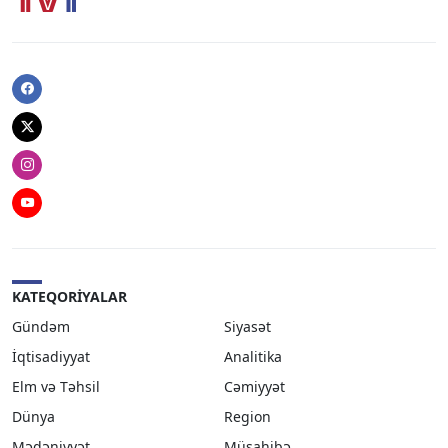
Facebook
Twitter
Instagram
Youtube
KATEQORIYALAR
Gündəm
Siyasət
İqtisadiyyat
Analitika
Elm və Təhsil
Cəmiyyət
Dünya
Region
Mədəniyyət
Müsahibə