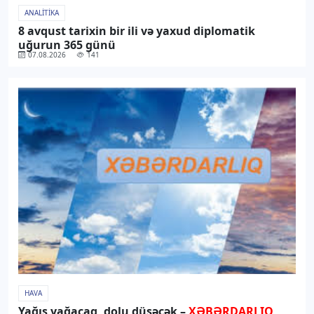
ANALITIKA
8 avqust tarixin bir ili və yaxud diplomatik
uğurun 365 günü
07.08.2026
141
HAVA
Yağış yağacaq, dolu düşəcək –
XƏBƏRDARLIQ