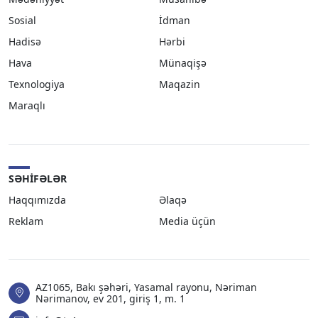
Sosial
İdman
Hadisə
Hərbi
Hava
Münaqişə
Texnologiya
Maqazin
Maraqlı
SƏHIFƏLƏR
Haqqımızda
Əlaqə
Reklam
Media üçün
AZ1065, Bakı şəhəri, Yasamal rayonu, Nəriman
Nərimanov, ev 201, giriş 1, m. 1