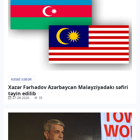
RƏSMI XƏBƏR
Xəzər Fərhadov Azərbaycan Malayziyadakı səfiri
təyin edilib
07.08.2026
35