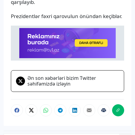
qarşılayıb.
Prezidentlər fəxri qarovulun önündən keçiblər.
Ən son xəbərləri bizim Twitter
səhifəmizdə izləyin