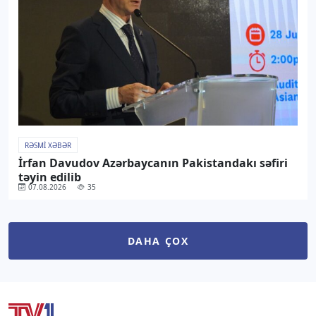
RƏSMI XƏBƏR
İrfan Davudov Azərbaycanın Pakistandakı səfiri
təyin edilib
07.08.2026
35
DAHA ÇOX