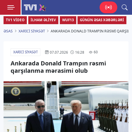
TV1
TV1 VIDEO
İLHAM ƏLIYEV
WUF13
GÜNÜN ƏSAS XƏBƏRLƏRI
Zamanı bizimlə yaşa!
ƏSAS
XARICI SIYASƏT
ANKARADA DONALD TRAMPIN RƏSMI QARŞIL
XARICI SIYASƏT
60
07.07.2026
16:28
Ankarada Donald Trampın rəsmi
qarşılanma mərasimi olub