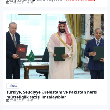
07.08.2026
33
DÜNYA
Türkiyə, Səudiyyə Ərəbistanı və Pakistan hərbi
müttəfiqlik sazişi imzalayıblar
07.08.2026
47