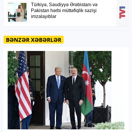
BƏNZƏR XƏBƏRLƏR