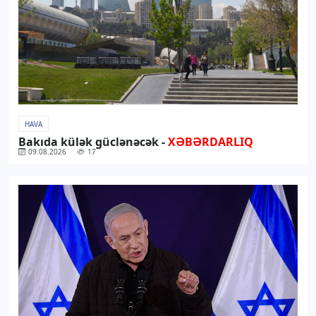
HAVA
Bakıda külək güclənəcək -
XƏBƏRDARLIQ
09.08.2026
17