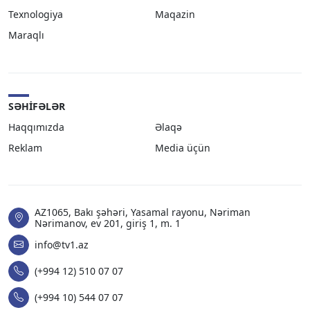
Texnologiya
Maqazin
Maraqlı
SƏHIFƏLƏR
Haqqımızda
Əlaqə
Reklam
Media üçün
AZ1065, Bakı şəhəri, Yasamal rayonu, Nəriman
Nərimanov, ev 201, giriş 1, m. 1
info@tv1.az
(+994 12) 510 07 07
(+994 10) 544 07 07