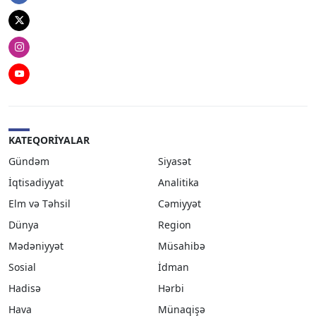
Twitter
Instagram
Youtube
KATEQORIYALAR
Gündəm
Siyasət
İqtisadiyyat
Analitika
Elm və Təhsil
Cəmiyyət
Dünya
Region
Mədəniyyət
Müsahibə
Sosial
İdman
Hadisə
Hərbi
Hava
Münaqişə