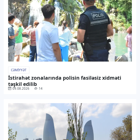
CƏMIYYƏT
İstirahət zonalarında polisin fasiləsiz xidməti
təşkil edilib
09.08.2026
14