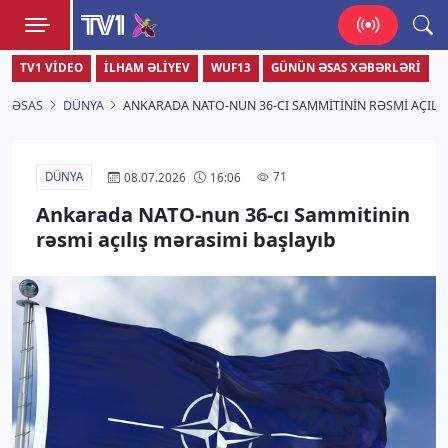
TV1
TV1 VIDEO
İLHAM ƏLIYEV
WUF13
GÜNÜN ƏSAS XƏBƏRLƏRI
Zamanı bizimlə yaşa!
ƏSAS
DÜNYA
ANKARADA NATO-NUN 36-CI SAMMITININ RƏSMI AÇILI
DÜNYA
71
08.07.2026
16:06
Ankarada NATO-nun 36-cı Sammitinin
rəsmi açılış mərasimi başlayıb