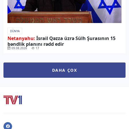
DÜNYA
Netanyahu:
İsrail Qəzza üzrə Sülh Şurasının 15
bəndlik planını rədd edir
09.08.2026
17
DAHA ÇOX
Facebook