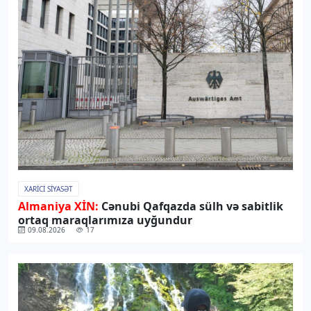
XARICI SIYASƏT
Almaniya XİN:
Cənubi Qafqazda sülh və sabitlik
ortaq maraqlarımıza uyğundur
09.08.2026
17