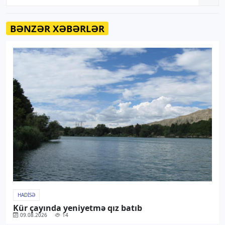
BƏNZƏR XƏBƏRLƏR
HADISƏ
Kür çayında yeniyetmə qız batıb
09.08.2026
14