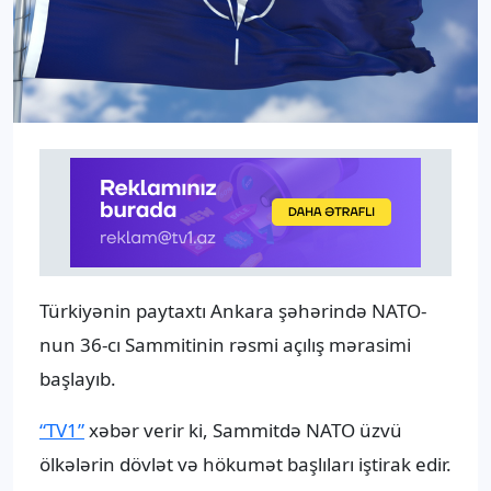
Türkiyənin paytaxtı Ankara şəhərində NATO-
nun 36-cı Sammitinin rəsmi açılış mərasimi
başlayıb.
“TV1”
xəbər verir ki, Sammitdə NATO üzvü
ölkələrin dövlət və hökumət başlıları iştirak edir.