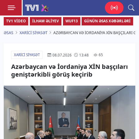
TV1
TV1 VIDEO
İLHAM ƏLIYEV
WUF13
GÜNÜN ƏSAS XƏBƏRLƏRI
Zamanı bizimlə yaşa!
ƏSAS
XARICI SIYASƏT
AZƏRBAYCAN VƏ İORDANIYA XİN BAŞÇILARI GE
XARICI SIYASƏT
65
08.07.2026
13:48
Azərbaycan və İordaniya XİN başçıları
geniştərkibli görüş keçirib