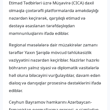
Etimad Tədbirləri üzrə Müşavirə (CICA) daxil
olmaqla çoxtərəfli platformalarda əməkdaşlığı
nəzərdən keçirərək, qarşılıqlı etimad və
dəstəyə əsaslanan tərəfdaşlıqdan
məmnunluqlarını ifadə ediblər.
Regional məsələlərə dair müzakirələr zamanı
tərəflər Yaxın Şərqdə mövcud təhlükəsizlik
vəziyyətini nəzərdən keçiriblər. Nazirlər hazırkı
böhranın yalnız siyasi və diplomatik vasitələrlə
həll oluna biləcəyini vurğulayıblar, davam edən
dialoq və danışıqlar prosesinə dəstəklərini ifadə
ediblər.
Ceyhun Bayramov həmkarını Azərbaycan-
Ermənistan normallaşma prosesi, o cümlədən