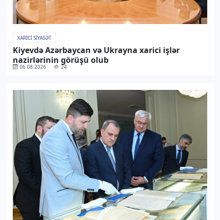
XARICI SIYASƏT
Kiyevdə Azərbaycan və Ukrayna xarici işlər
nazirlərinin görüşü olub
06.08.2026
24