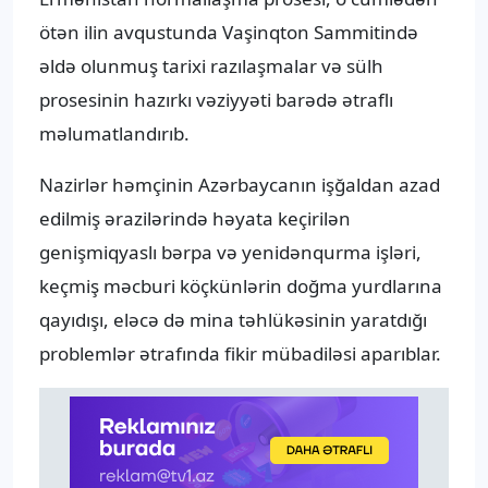
ötən ilin avqustunda Vaşinqton Sammitində
əldə olunmuş tarixi razılaşmalar və sülh
prosesinin hazırkı vəziyyəti barədə ətraflı
məlumatlandırıb.
Nazirlər həmçinin Azərbaycanın işğaldan azad
edilmiş ərazilərində həyata keçirilən
genişmiqyaslı bərpa və yenidənqurma işləri,
keçmiş məcburi köçkünlərin doğma yurdlarına
qayıdışı, eləcə də mina təhlükəsinin yaratdığı
problemlər ətrafında fikir mübadiləsi aparıblar.