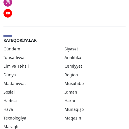
Instagram
Youtube
KATEQORIYALAR
Gündəm
Siyasət
İqtisadiyyat
Analitika
Elm və Təhsil
Cəmiyyət
Dünya
Region
Mədəniyyət
Müsahibə
Sosial
İdman
Hadisə
Hərbi
Hava
Münaqişə
Texnologiya
Maqazin
Maraqlı