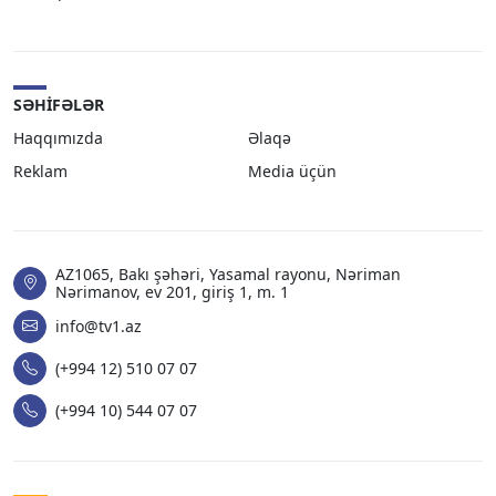
SƏHIFƏLƏR
Haqqımızda
Əlaqə
Reklam
Media üçün
AZ1065, Bakı şəhəri, Yasamal rayonu, Nəriman
Nərimanov, ev 201, giriş 1, m. 1
info@tv1.az
(+994 12) 510 07 07
(+994 10) 544 07 07