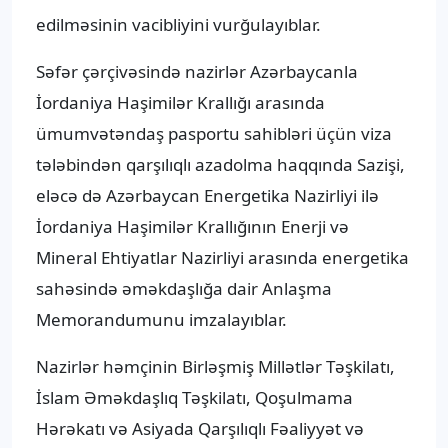
edilməsinin vacibliyini vurğulayıblar.
Səfər çərçivəsində nazirlər Azərbaycanla
İordaniya Haşimilər Krallığı arasında
ümumvətəndaş pasportu sahibləri üçün viza
tələbindən qarşılıqlı azadolma haqqında Sazişi,
eləcə də Azərbaycan Energetika Nazirliyi ilə
İordaniya Haşimilər Krallığının Enerji və
Mineral Ehtiyatlar Nazirliyi arasında energetika
sahəsində əməkdaşlığa dair Anlaşma
Memorandumunu imzalayıblar.
Nazirlər həmçinin Birləşmiş Millətlər Təşkilatı,
İslam Əməkdaşlıq Təşkilatı, Qoşulmama
Hərəkatı və Asiyada Qarşılıqlı Fəaliyyət və