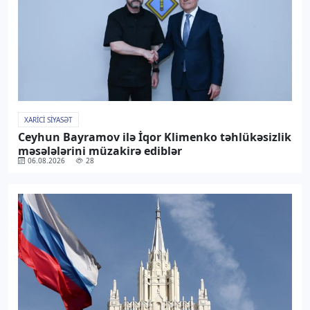
XARICI SIYASƏT
Ceyhun Bayramov ilə İqor Klimenko təhlükəsizlik
məsələlərini müzakirə ediblər
06.08.2026
28