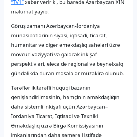
“TV1”
xəbər verir ki, bu barədə Azərbaycan XİN
məlumat yayıb.
Görüş zamanı Azərbaycan-İordaniya
münasibətlərinin siyasi, iqtisadi, ticarət,
humanitar və digər əməkdaşlıq sahələri üzrə
mövcud vəziyyəti və gələcək inkişaf
perspektivləri, eləcə də regional və beynəlxalq
gündəlikdə duran məsələlər müzakirə olunub.
Tərəflər ikitərəfli hüquqi bazanın
genişləndirilməsinin, həmçinin əməkdaşlığın
daha sistemli inkişafı üçün Azərbaycan–
İordaniya Ticarət, İqtisadi və Texniki
Əməkdaşlıq üzrə Birgə Komissiyasının
imkanlarından daha səmərəli istifadə