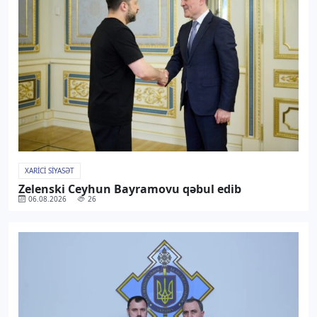
XARICI SIYASƏT
Zelenski Ceyhun Bayramovu qəbul edib
06.08.2026
26