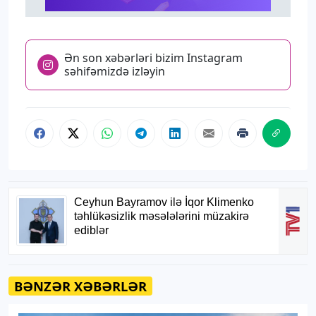
Ən son xəbərləri bizim Instagram
səhifəmizdə izləyin
BƏNZƏR XƏBƏRLƏR