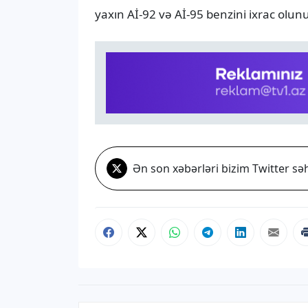
yaxın Aİ-92 və Aİ-95 benzini ixrac olun
Ən son xəbərləri bizim Twitter səh