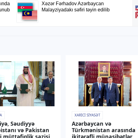
A
XARICI SIYASƏT
iyə, Səudiyyə
Azərbaycan və
istanı və Pakistan
Türkmənistan arasında
i müttəfiqlik sazişi
ikitərəfli münasibətlər