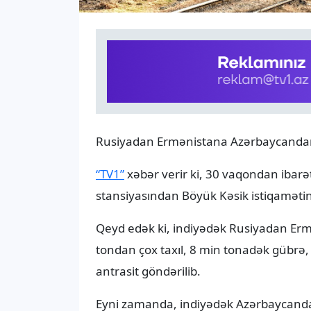
Rusiyadan Ermənistana Azərbaycandan t
“TV1”
xəbər verir ki, 30 vaqondan ibarət
stansiyasından Böyük Kəsik istiqamətin
Qeyd edək ki, indiyədək Rusiyadan Er
tondan çox taxıl, 8 min tonadək gübrə
antrasit göndərilib.
Eyni zamanda, indiyədək Azərbaycanda