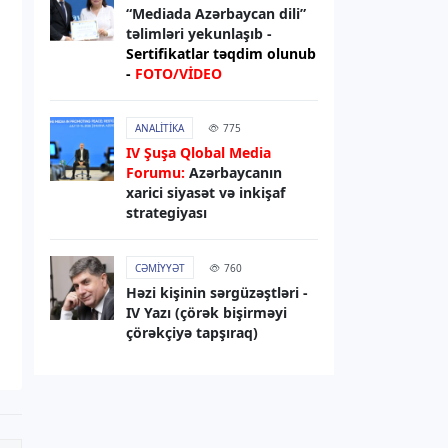
“Mediada Azərbaycan dili”
07.08.2026
12:56
təlimləri yekunlaşıb -
HAVA
Sertifikatlar təqdim olunub
-
FOTO/VİDEO
Sabah hava necə olacaq?
07.08.2026
12:52
ANALITIKA
775
IV Şuşa Qlobal Media
HADISƏ
Forumu:
Azərbaycanın
Zərdabda qəsdən yanğın
xarici siyasət və inkişaf
törətməkdə şübhəli bilinən şəxs
strategiyası
saxlanılıb
CƏMIYYƏT
760
07.08.2026
11:14
Həzi kişinin sərgüzəştləri -
DÜNYA
IV Yazı (çörək bişirməyi
çörəkçiyə tapşıraq)
Rusiya Sumı vilayətində bazarı
dronla vurub,
10 nəfər yaralanıb
07.08.2026
10:38
İNFRASTRUKTUR