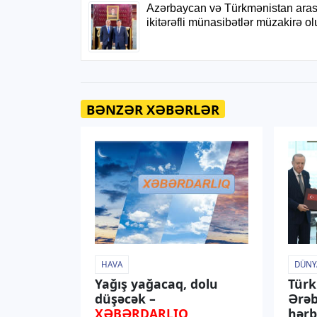
BƏNZƏR XƏBƏRLƏR
HAVA
DÜNY
Yağış yağacaq, dolu
Türk
düşəcək –
Ərəb
XƏBƏRDARLIQ
hərb