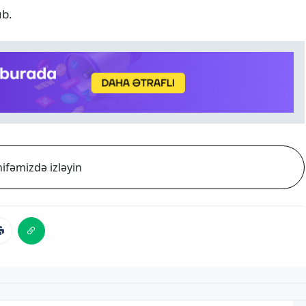
ub.
ifəmizdə izləyin