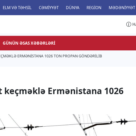
ELM VƏ TƏHSIL
CƏMIYYƏT
DÜNYA
REGION
MƏDƏNIYYƏT
H
GÜNÜN ƏSAS XƏBƏRLƏRI
EÇMƏKLƏ ERMƏNISTANA 1026 TON PROPAN GÖNDƏRILIB
t keçməklə Ermənistana 1026