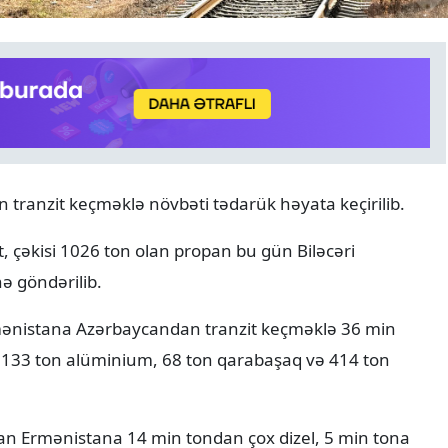
HAVA
07.08.2026
ranzit keçməklə növbəti tədarük həyata keçirilib.
Yağış yağacaq, dolu düşəcə
XƏBƏRDARLIQ
, çəkisi 1026 ton olan propan bu gün Biləcəri
ə göndərilib.
mənistana Azərbaycandan tranzit keçməklə 36 min
, 133 ton alüminium, 68 ton qarabaşaq və 414 ton
n Ermənistana 14 min tondan çox dizel, 5 min tona