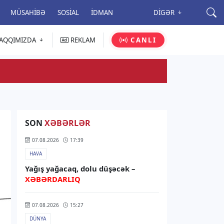
MÜSAHIBƏ
SOSIAL
İDMAN
DIGƏR
AQQIMIZDA
REKLAM
CANLI
SON
XƏBƏRLƏR
07.08.2026
17:39
HAVA
Yağış yağacaq, dolu düşəcək –
XƏBƏRDARLIQ
07.08.2026
15:27
DÜNYA