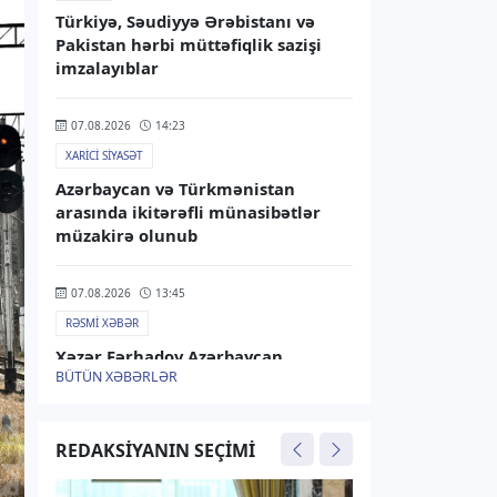
Türkiyə, Səudiyyə Ərəbistanı və
Pakistan hərbi müttəfiqlik sazişi
imzalayıblar
07.08.2026
14:23
XARICI SIYASƏT
Azərbaycan və Türkmənistan
arasında ikitərəfli münasibətlər
müzakirə olunub
07.08.2026
13:45
RƏSMI XƏBƏR
Xəzər Fərhadov Azərbaycan
BÜTÜN XƏBƏRLƏR
Malayziyadakı səfiri təyin edilib
07.08.2026
13:25
REDAKSIYANIN SEÇIMI
RƏSMI XƏBƏR