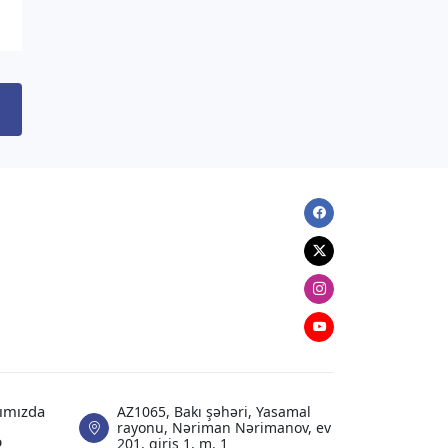
edən sərəncamı imzalayıb
06.08.2026
22:51
ANALITIKA
a
Azərbaycanın geosiyasi seçimi:
Normal və davamlı münasibətlər
06.08.2026
20:51
Facebook
XARICI SIYASƏT
Zelenski Ceyhun Bayramovu qəbul
Twitter
edib
Instagram
06.08.2026
20:47
Youtube
XARICI SIYASƏT
Ceyhun Bayramov ilə İqor
Klimenko təhlükəsizlik
ımızda
AZ1065, Bakı şəhəri, Yasamal
məsələlərini müzakirə ediblər
rayonu, Nəriman Nərimanov, ev
ə
201, giriş 1, m. 1