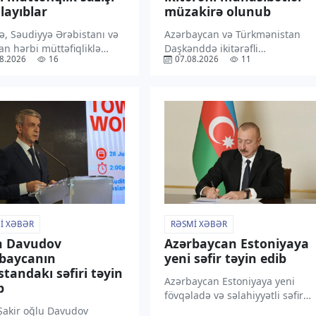
layıblar
müzakirə olunub
ə, Səudiyyə Ərəbistanı və
Azərbaycan və Türkmənistan
an hərbi müttəfiqliklə
Daşkənddə ikitərəfli
8.2026
16
07.08.2026
11
 Məkkə Birgə Müdafiə
münasibətlərin hazırkı
ni imzalayıblar. “TV1”
vəziyyətini və perspektivlərini,
verir ki, Pakistan Xarici
eləcə də qarşılıqlı maraq
Nazirliyinin bəyanatına
doğuran regional məsələləri
n, müdafiə sazişi regionda
müzakirə ediblər. “TV1” xəbər
un hüdudlarından
verir ki, bu barədə
da […]
Azərbaycanın Özbəkistandakı
səfiri Rəşad Məmmədov […]
I XƏBƏR
RƏSMI XƏBƏR
n Davudov
Azərbaycan Estoniyaya
baycanın
yeni səfir təyin edib
standakı səfiri təyin
Azərbaycan Estoniyaya yeni
b
fövqəladə və səlahiyyətli səfir
təyin edilib. “TV1” xəbər verir ki,
 Şakir oğlu Davudov