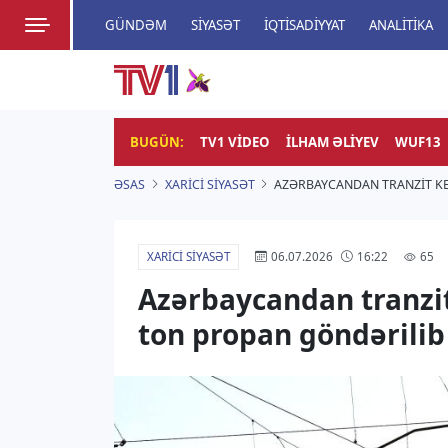
GÜNDƏM
SIYASƏT
İQTISADIYYAT
ANALITIKA
HADISƏ
TV1
Zamanı bizimlə yaşa!
BUGÜN:
TV1 VIDEO
İLHAM ƏLIYEV
WUF13
ƏSAS
XARICI SIYASƏT
AZƏRBAYCANDAN TRANZIT K
XARICI SIYASƏT
65
06.07.2026
16:22
Azərbaycandan tranzi
ton propan göndərilib