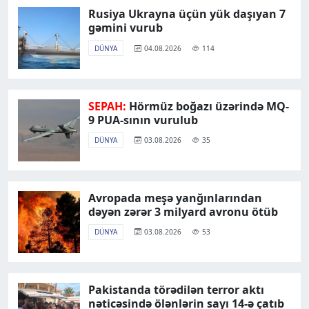
Rusiya Ukrayna üçün yük daşıyan 7
gəmini vurub
DÜNYA
04.08.2026
114
SEPAH:
Hörmüz boğazı üzərində MQ-
9 PUA-sının vurulub
DÜNYA
03.08.2026
35
Avropada meşə yanğınlarından
dəyən zərər 3 milyard avronu ötüb
DÜNYA
03.08.2026
53
Pakistanda törədilən terror aktı
nəticəsində ölənlərin sayı 14-ə çatıb