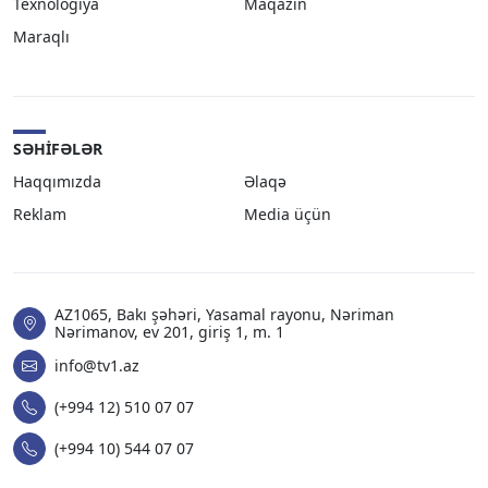
Texnologiya
Maqazin
Maraqlı
SƏHIFƏLƏR
Haqqımızda
Əlaqə
Reklam
Media üçün
AZ1065, Bakı şəhəri, Yasamal rayonu, Nəriman
Nərimanov, ev 201, giriş 1, m. 1
info@tv1.az
(+994 12) 510 07 07
(+994 10) 544 07 07