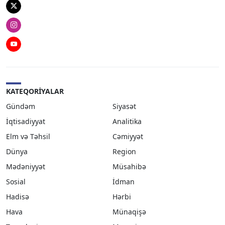
Twitter
Instagram
Youtube
KATEQORIYALAR
Gündəm
Siyasət
İqtisadiyyat
Analitika
Elm və Təhsil
Cəmiyyət
Dünya
Region
Mədəniyyət
Müsahibə
Sosial
İdman
Hadisə
Hərbi
Hava
Münaqişə