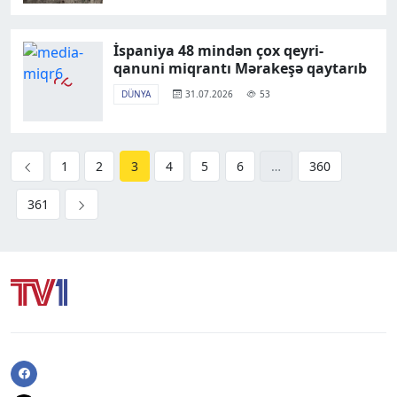
İspaniya 48 mindən çox qeyri-
qanuni miqrantı Mərakeşə qaytarıb
DÜNYA
31.07.2026
53
1
2
3
4
5
6
…
360
361
Facebook