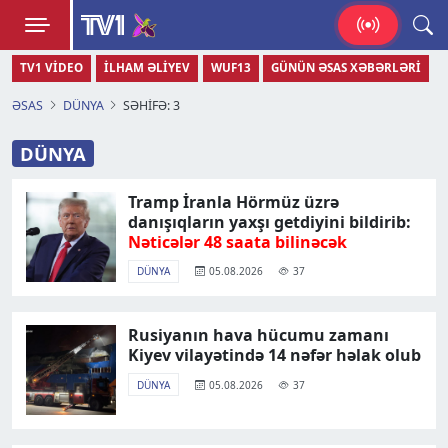
TV1
TV1 VIDEO
İLHAM ƏLIYEV
WUF13
GÜNÜN ƏSAS XƏBƏRLƏRI
Zamanı bizimlə yaşa!
ƏSAS
DÜNYA
SƏHIFƏ: 3
DÜNYA
Günün əsas xəbər və hadisələri, anonslar, məlumatlar, yeniliklər,
Tramp İranla Hörmüz üzrə
danışıqların yaxşı getdiyini bildirib:
Nəticələr 48 saata bilinəcək
DÜNYA
05.08.2026
37
Rusiyanın hava hücumu zamanı
Kiyev vilayətində 14 nəfər həlak olub
DÜNYA
05.08.2026
37