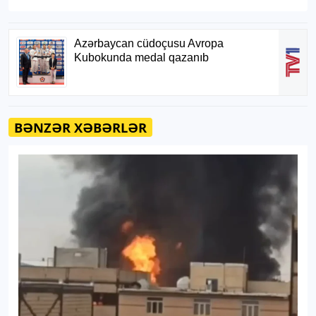
BƏNZƏR XƏBƏRLƏR