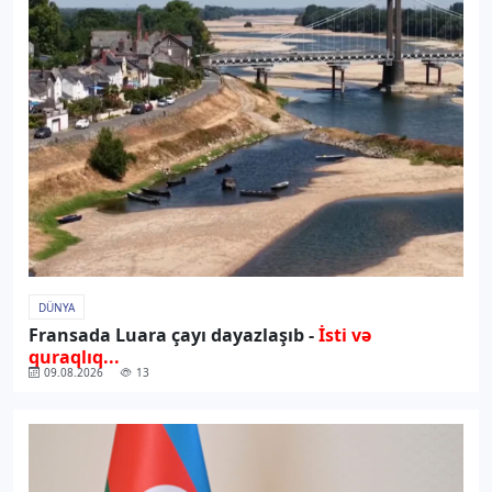
DÜNYA
Fransada Luara çayı dayazlaşıb -
İsti və
quraqlıq...
09.08.2026
13