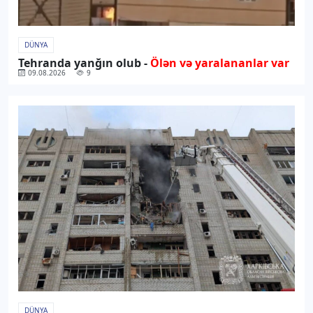
DÜNYA
Tehranda yanğın olub -
Ölən və yaralananlar var
09.08.2026
9
DÜNYA