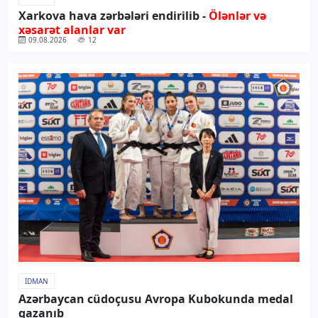
Xarkova hava zərbələri endirilib -
Ölənlər və
xəsarət alanlar var
09.08.2026
12
İDMAN
Azərbaycan cüdoçusu Avropa Kubokunda medal
qazanıb