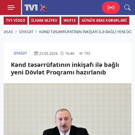
TV1
TV1 VIDEO
İLHAM ƏLIYEV
WUF13
GÜNÜN ƏSAS XƏBƏRLƏRI
Zamanı bizimlə yaşa!
ƏSAS
SIYASƏT
KƏND TƏSƏRRÜFATININ INKIŞAFI ILƏ BAĞLI YENI DÖ
SIYASƏT
102
25.05.2026
16:40
Kənd təsərrüfatının inkişafı ilə bağlı
yeni Dövlət Proqramı hazırlanıb