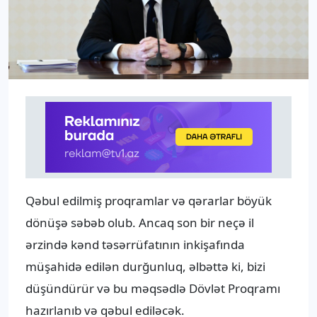
Qəbul edilmiş proqramlar və qərarlar böyük
dönüşə səbəb olub. Ancaq son bir neçə il
ərzində kənd təsərrüfatının inkişafında
müşahidə edilən durğunluq, əlbəttə ki, bizi
düşündürür və bu məqsədlə Dövlət Proqramı
hazırlanıb və qəbul ediləcək.