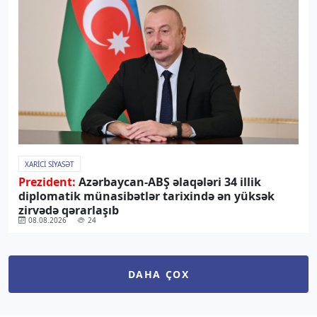
XARICI SIYASƏT
Prezident:
Azərbaycan-ABŞ əlaqələri 34 illik
diplomatik münasibətlər tarixində ən yüksək
zirvədə qərarlaşıb
08.08.2026
24
DAHA ÇOX