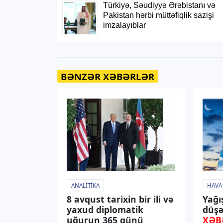
BƏNZƏR XƏBƏRLƏR
ANALITIKA
HAVA
8 avqust tarixin bir ili və
Yağı
yaxud diplomatik
düşə
uğurun 365 günü
XƏB