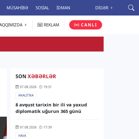
MÜSAHIBƏ
SOSIAL
İDMAN
DIGƏR
AQQIMIZDA
REKLAM
CANLI
SON
XƏBƏRLƏR
07.08.2026
19:31
ANALITIKA
8 avqust tarixin bir ili və yaxud
diplomatik uğurun 365 günü
07.08.2026
17:39
HAVA