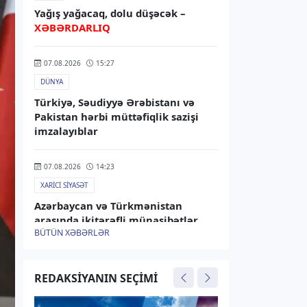
Yağış yağacaq, dolu düşəcək –
XƏBƏRDARLIQ
07.08.2026
15:27
DÜNYA
Türkiyə, Səudiyyə Ərəbistanı və
Pakistan hərbi müttəfiqlik sazişi
imzalayıblar
07.08.2026
14:23
XARICI SIYASƏT
Azərbaycan və Türkmənistan
arasında ikitərəfli münasibətlər
BÜTÜN XƏBƏRLƏR
müzakirə olunub
07.08.2026
13:45
REDAKSIYANIN SEÇIMI
RƏSMI XƏBƏR