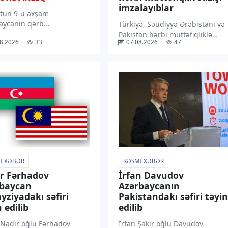
imzalayıblar
tun 9-u axşam
aycanın qərb
Türkiyə, Səudiyyə Ərəbistanı və
larından başlayaraq 11-
Pakistan hərbi müttəfiqliklə
8.2026
33
07.08.2026
47
sasən dağlıq və dağətəyi
bağlı Məkkə Birgə Müdafiə
ərdə arabir yağış yağacağı
Sazişini imzalayıblar. “TV1”
ilir. “TV1” xəbər verir ki,
xəbər verir ki, Pakistan Xarici
rədə Milli
İşlər Nazirliyinin bəyanatına
meteorologiya Xidmətinin
əsasən, müdafiə sazişi regiond
ı xəbərdarlıqda bildirilib.
və onun hüdudlarından
olunub […]
kənarda […]
I XƏBƏR
RƏSMI XƏBƏR
r Fərhadov
İrfan Davudov
rbaycan
Azərbaycanın
yziyadakı səfiri
Pakistandakı səfiri təyin
 edilib
edilib
 Nadir oğlu Fərhadov
İrfan Şakir oğlu Davudov