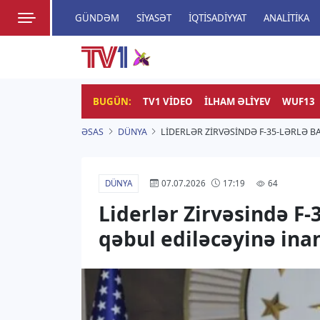
GÜNDƏM
SIYASƏT
İQTISADIYYAT
ANALITIKA
HADISƏ
TV1
Zamanı bizimlə yaşa!
BUGÜN:
TV1 VIDEO
İLHAM ƏLIYEV
WUF13
ƏSAS
DÜNYA
LIDERLƏR ZIRVƏSINDƏ F-35-LƏRLƏ 
DÜNYA
64
07.07.2026
17:19
Liderlər Zirvəsində F-
qəbul ediləcəyinə ina