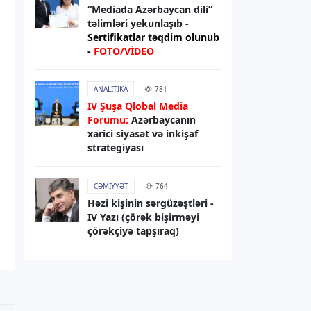
“Mediada Azərbaycan dili”
07.08.2026
13:01
təlimləri yekunlaşıb -
RƏSMI XƏBƏR
Sertifikatlar təqdim olunub
-
FOTO/VİDEO
Media və Yayım Şurasının strukturu
təsdiqlənib
ANALITIKA
781
07.08.2026
12:56
IV Şuşa Qlobal Media
Forumu:
Azərbaycanın
HAVA
xarici siyasət və inkişaf
Sabah hava necə olacaq?
strategiyası
07.08.2026
12:52
CƏMIYYƏT
764
HADISƏ
Həzi kişinin sərgüzəştləri -
IV Yazı (çörək bişirməyi
Zərdabda qəsdən yanğın
çörəkçiyə tapşıraq)
törətməkdə şübhəli bilinən şəxs
saxlanılıb
07.08.2026
11:14
DÜNYA