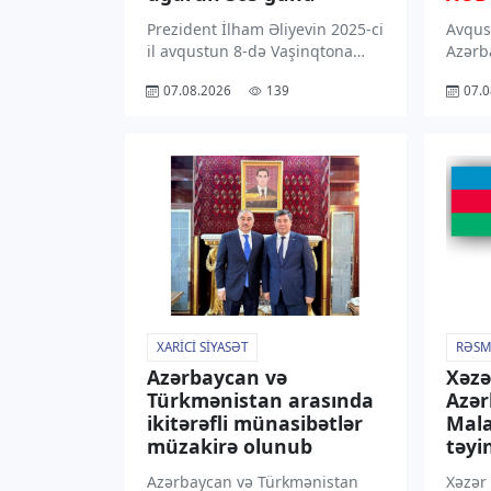
Prezident İlham Əliyevin 2025-ci
Avqus
il avqustun 8-də Vaşinqtona
Azərb
etdiyi işgüzar səfər
rayon
07.08.2026
139
07.0
Azərbaycanın diplomatiya
dək ə
tarixinin ən əhəmiyyətli
ərazil
səhifələrindəndir. Prezident
gözlən
Donald Trampın dəvəti ilə
bu ba
reallaşan bu səfər Azərbaycan –
Hidro
ABŞ münasibətlərinin yeni […]
yaydığ
Qeyd 
XARICI SIYASƏT
RƏSM
Azərbaycan və
Xəzə
Türkmənistan arasında
Azə
ikitərəfli münasibətlər
Mala
müzakirə olunub
təyin
Azərbaycan və Türkmənistan
Xəzər