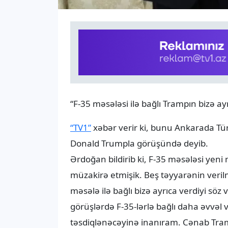
“F-35 məsələsi ilə bağlı Trampın bizə ay
“TV1”
xəbər verir ki, bunu Ankarada Tü
Donald Trumpla görüşündə deyib.
Ərdoğan bildirib ki, F-35 məsələsi yeni
müzakirə etmişik. Beş təyyarənin verilm
məsələ ilə bağlı bizə ayrıca verdiyi söz 
görüşlərdə F-35-lərlə bağlı daha əvvəl 
təsdiqlənəcəyinə inanıram. Cənab Tram