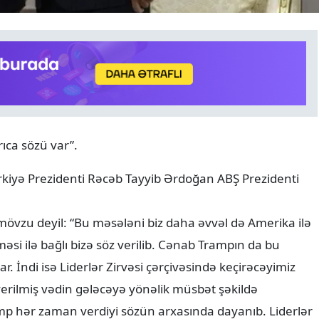
ANALITIKA
07.08.2026
rıca sözü var”.
8 avqust tarixin bir ili və y
diplomatik uğurun 365 gü
rkiyə Prezidenti Rəcəb Tayyib Ərdoğan ABŞ Prezidenti
 mövzu deyil: “Bu məsələni biz daha əvvəl də Amerika ilə
əsi ilə bağlı bizə söz verilib. Cənab Trampın da bu
var. İndi isə Liderlər Zirvəsi çərçivəsində keçirəcəyimiz
verilmiş vədin gələcəyə yönəlik müsbət şəkildə
p hər zaman verdiyi sözün arxasında dayanıb. Liderlər