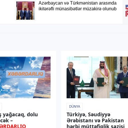
DÜNYA
ş yağacaq, dolu
Türkiyə, Səudiyyə
cək –
Ərəbistanı və Pakistan
ƏRDARLIQ
hərbi müttəfiqlik sazişi