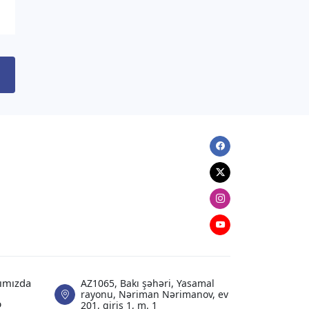
hücum ediblər
07.08.2026
09:03
DÜNYA
Tramp “doğum turizmi”ni qadağan
edən sərəncamı imzalayıb
06.08.2026
22:51
Facebook
ANALITIKA
Azərbaycanın geosiyasi seçimi:
Twitter
Normal və davamlı münasibətlər
Instagram
06.08.2026
20:51
Youtube
XARICI SIYASƏT
Zelenski Ceyhun Bayramovu qəbul
edib
ımızda
AZ1065, Bakı şəhəri, Yasamal
rayonu, Nəriman Nərimanov, ev
ə
201, giriş 1, m. 1