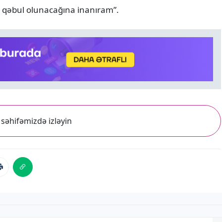
n qəbul olunacağına inanıram”.
səhifəmizdə izləyin