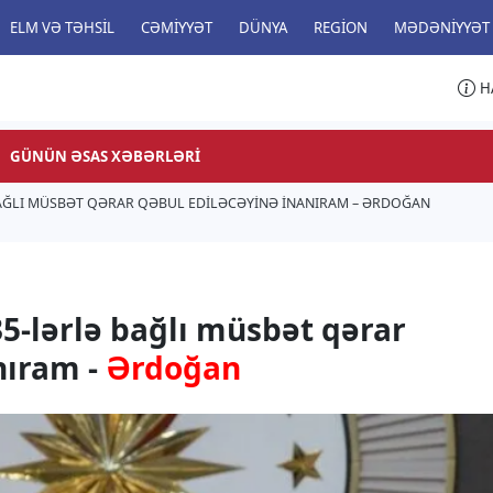
ELM VƏ TƏHSIL
CƏMIYYƏT
DÜNYA
REGION
MƏDƏNIYYƏT
H
GÜNÜN ƏSAS XƏBƏRLƏRI
BAĞLI MÜSBƏT QƏRAR QƏBUL EDILƏCƏYINƏ INANIRAM – ƏRDOĞAN
35-lərlə bağlı müsbət qərar
nıram -
Ərdoğan