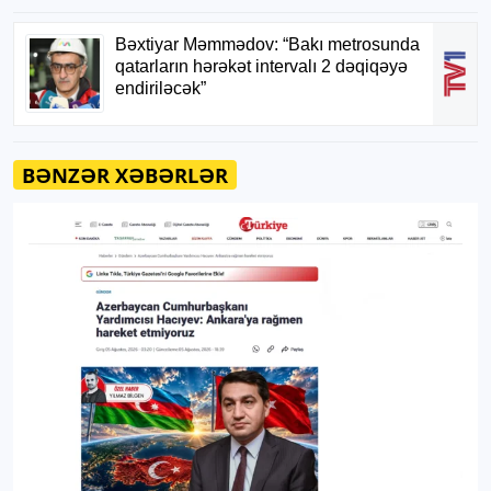
BƏNZƏR XƏBƏRLƏR