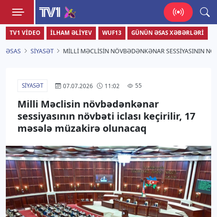
TV1
TV1 VIDEO
İLHAM ƏLIYEV
WUF13
GÜNÜN ƏSAS XƏBƏRLƏRI
Zamanı bizimlə yaşa!
ƏSAS
SIYASƏT
MILLI MƏCLISIN NÖVBƏDƏNKƏNAR SESSIYASININ NÖV
SIYASƏT
55
07.07.2026
11:02
Milli Məclisin növbədənkənar
sessiyasının növbəti iclası keçirilir, 17
məsələ müzakirə olunacaq