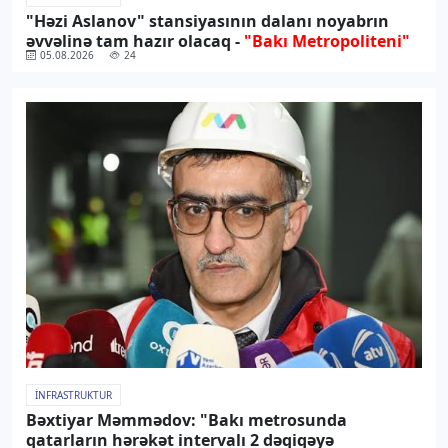
"Həzi Aslanov" stansiyasının dalanı noyabrın
əvvəlinə tam hazır olacaq -
"Bakı Metropoliteni"
05.08.2026
24
İNFRASTRUKTUR
Bəxtiyar Məmmədov: "Bakı metrosunda
qatarların hərəkət intervalı 2 dəqiqəyə