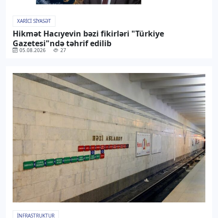
XARICI SIYASƏT
Hikmət Hacıyevin bəzi fikirləri "Türkiye
Gazetesi"ndə təhrif edilib
05.08.2026
27
İNFRASTRUKTUR