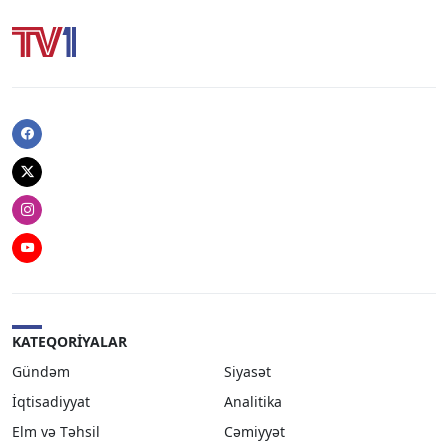
Facebook
Twitter
Instagram
Youtube
KATEQORIYALAR
Gündəm
Siyasət
İqtisadiyyat
Analitika
Elm və Təhsil
Cəmiyyət