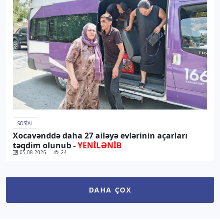
SOSIAL
Xocavənddə daha 27 ailəyə evlərinin açarları
təqdim olunub -
YENİLƏNİB
05.08.2026
24
DAHA ÇOX