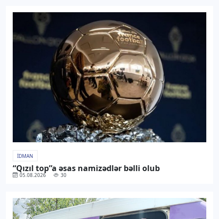
İDMAN
“Qızıl top”a əsas namizədlər bəlli olub
05.08.2026
30