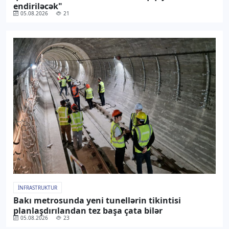
endiriləcək"
05.08.2026
21
İNFRASTRUKTUR
Bakı metrosunda yeni tunellərin tikintisi
planlaşdırılandan tez başa çata bilər
05.08.2026
23