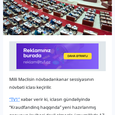
Milli Məclisin növbədənkənar sessiyasının
növbəti iclası keçirilir.
“TV1”
xəbər verir ki, iclasın gündəliyində
“Kraudfandinq haqqında” yeni hazırlanmış