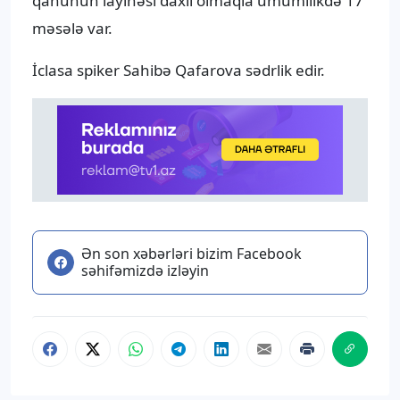
qanunun layihəsi daxil olmaqla ümumilikdə 17
məsələ var.
İclasa spiker Sahibə Qafarova sədrlik edir.
Ən son xəbərləri bizim Facebook
səhifəmizdə izləyin