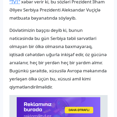
“TV1”
xəbər verir ki, bu sözləri Prezident İlham
Əliyev Serbiya Prezidenti Aleksandar Vuçiçlə
mətbuata bəyanatında söyləyib.
Dövlətimizin başçısı deyib ki, bunun
nəticəsində bu gün Serbiya təbii sərvətləri
olmayan bir ölkə olmasına baxmayaraq,
iqtisadi cəhətdən uğurla inkişaf edir, öz gücünə
arxalanır, heç bir yerdən heç bir yardım almır.
Bugünkü şəraitdə, xüsusilə Avropa məkanında
yerləşən ölkə üçün bu, xüsusi amil kimi
qiymətləndirilməlidir.