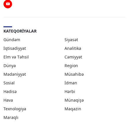
Youtube
KATEQORIYALAR
Gündəm
Siyasət
İqtisadiyyat
Analitika
Elm və Təhsil
Cəmiyyət
Dünya
Region
Mədəniyyət
Müsahibə
Sosial
İdman
Hadisə
Hərbi
Hava
Münaqişə
Texnologiya
Maqazin
Maraqlı