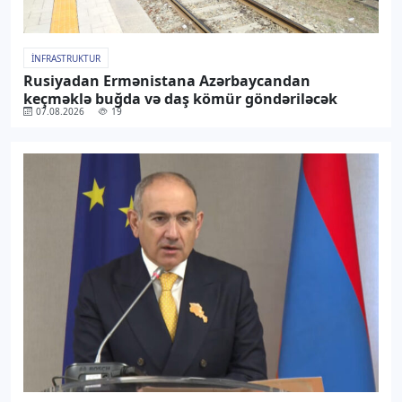
İNFRASTRUKTUR
Rusiyadan Ermənistana Azərbaycandan
keçməklə buğda və daş kömür göndəriləcək
07.08.2026
19