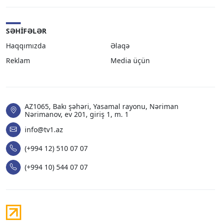
SƏHIFƏLƏR
Haqqımızda
Əlaqə
Reklam
Media üçün
AZ1065, Bakı şəhəri, Yasamal rayonu, Nəriman
Nərimanov, ev 201, giriş 1, m. 1
info@tv1.az
(+994 12) 510 07 07
(+994 10) 544 07 07