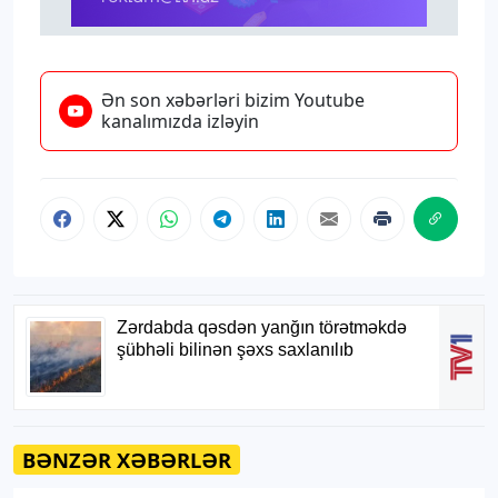
Ən son xəbərləri bizim Youtube
kanalımızda izləyin
BƏNZƏR XƏBƏRLƏR