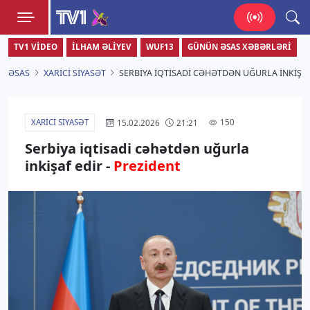
TV1
TV1 VIDEO
İLHAM ƏLIYEV
WUF13
GÜNÜN ƏSAS XƏBƏRLƏRI
Zamanı bizimlə yaşa!
ƏSAS
XARICI SIYASƏT
SERBIYA IQTISADI CƏHƏTDƏN UĞURLA INKIŞAF
XARICI SIYASƏT
150
15.02.2026
21:21
Serbiya iqtisadi cəhətdən uğurla
inkişaf edir -
Prezident