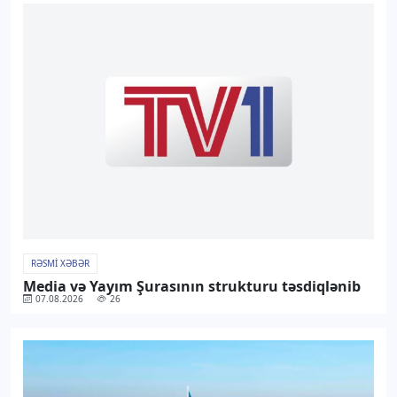
RƏSMI XƏBƏR
Media və Yayım Şurasının strukturu təsdiqlənib
07.08.2026
26