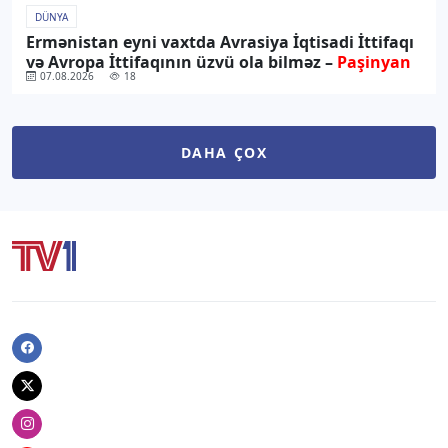
DÜNYA
Ermənistan eyni vaxtda Avrasiya İqtisadi İttifaqı
və Avropa İttifaqının üzvü ola bilməz –
Paşinyan
07.08.2026
18
DAHA ÇOX
Facebook
Twitter
Instagram