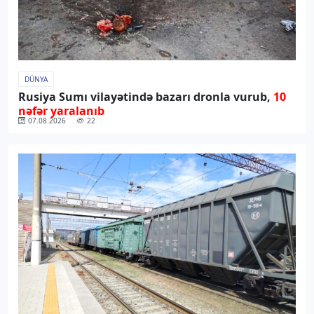
DÜNYA
Rusiya Sumı vilayətində bazarı dronla vurub,
10
nəfər yaralanıb
07.08.2026
22