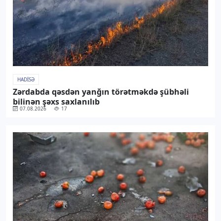
HADISƏ
Zərdabda qəsdən yanğın törətməkdə şübhəli
bilinən şəxs saxlanılıb
07.08.2026
17