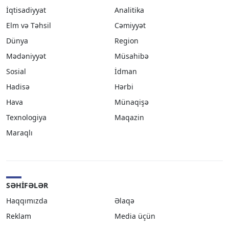
İqtisadiyyat
Analitika
Elm və Təhsil
Cəmiyyət
Dünya
Region
Mədəniyyət
Müsahibə
Sosial
İdman
Hadisə
Hərbi
Hava
Münaqişə
Texnologiya
Maqazin
Maraqlı
SƏHIFƏLƏR
Haqqımızda
Əlaqə
Reklam
Media üçün