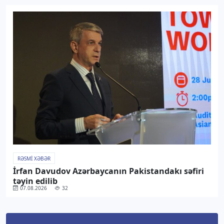
RƏSMI XƏBƏR
İrfan Davudov Azərbaycanın Pakistandakı səfiri
təyin edilib
07.08.2026
32