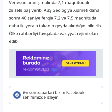
Venesuelanın şimalında 7,1 maqnitudalı
zəlzələ baş verib. ABŞ Geologiya Xidməti daha
sonra 40 saniyə fərqlə 7,2 və 7,5 maqnitudalı
daha iki yeraltı təkanın qeydə alındığını bildirib.
Ölkə rəhbərliyi fövqəladə vəziyyət rejimi elan
edib.
Ən son xəbərləri bizim Facebook
səhifəmizdə izləyin