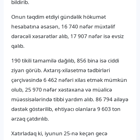
bildirib.
Onun təqdim etdiyi gündəlik hökumət
hesabatına əsasən, 16 740 nəfər müxtəlif
dərəcəli xəsarətlər alıb, 17 907 nəfər isə evsiz
qalıb.
190 tikili tamamilə dağılıb, 856 bina isə ciddi
ziyan görüb. Axtarış-xilasetmə tədbirləri
çərçivəsində 6 462 nəfəri xilas etmək mümkün
olub, 25 970 nəfər xəstəxana və müalicə
müəssisələrində tibbi yardım alıb. 86 794 ailəyə
dəstək göstərilib, ehtiyacı olanlara 9 603 ton
ərzaq çatdırılıb.
Xatırladaq ki, iyunun 25-nə keçən gecə