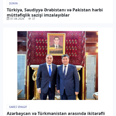
DÜNYA
Türkiyə, Səudiyyə Ərəbistanı və Pakistan hərbi
müttəfiqlik sazişi imzalayıblar
07.08.2026
37
XARICI SIYASƏT
Azərbaycan və Türkmənistan arasında ikitərəfli