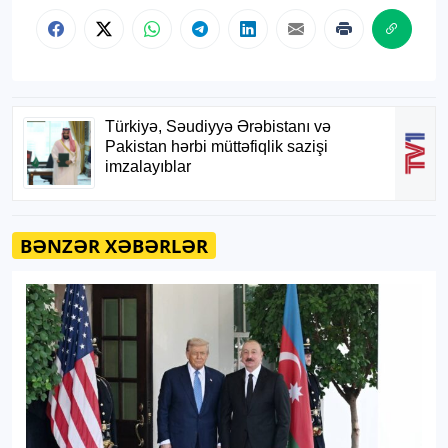
BƏNZƏR XƏBƏRLƏR