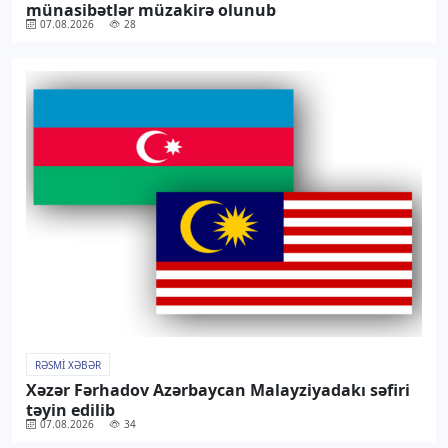
münasibətlər müzakirə olunub
07.08.2026
28
RƏSMI XƏBƏR
Xəzər Fərhadov Azərbaycan Malayziyadakı səfiri
təyin edilib
07.08.2026
34