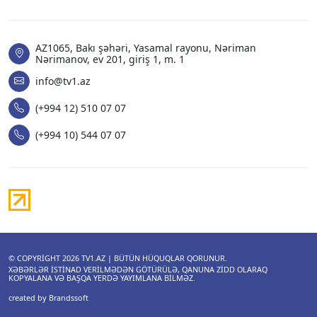
AZ1065, Bakı şəhəri, Yasamal rayonu, Nəriman
Nərimanov, ev 201, giriş 1, m. 1
info@tv1.az
(+994 12) 510 07 07
(+994 10) 544 07 07
© COPYRIGHT 2026
TV1.AZ
| BÜTÜN HÜQUQLAR QORUNUR.
XƏBƏRLƏR ISTINAD VERILMƏDƏN GÖTÜRÜLƏ, QANUNA ZIDD OLARAQ
KOPYALANA VƏ BAŞQA YERDƏ YAYIMLANA BILMƏZ.
created by Brandssoft