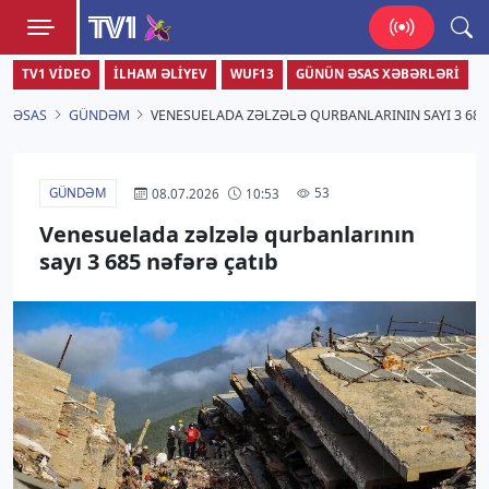
TV1
TV1 VIDEO
İLHAM ƏLIYEV
WUF13
GÜNÜN ƏSAS XƏBƏRLƏRI
Zamanı bizimlə yaşa!
ƏSAS
GÜNDƏM
VENESUELADA ZƏLZƏLƏ QURBANLARININ SAYI 3 685
GÜNDƏM
53
08.07.2026
10:53
Venesuelada zəlzələ qurbanlarının
sayı 3 685 nəfərə çatıb