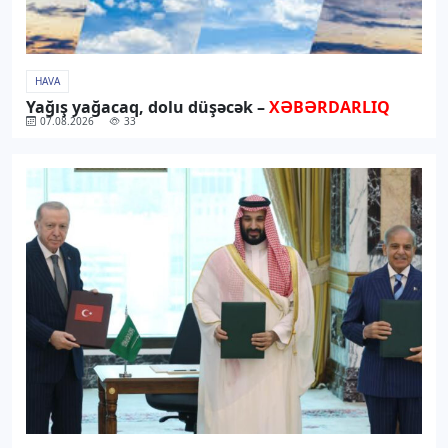
HAVA
Yağış yağacaq, dolu düşəcək –
XƏBƏRDARLIQ
07.08.2026
33