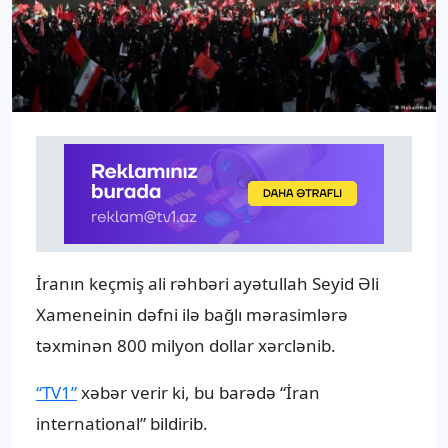
İranın keçmiş ali rəhbəri ayətullah Seyid Əli
Xameneinin dəfni ilə bağlı mərasimlərə
təxminən 800 milyon dollar xərclənib.
“TV1”
xəbər verir ki, bu barədə “İran
international” bildirib.