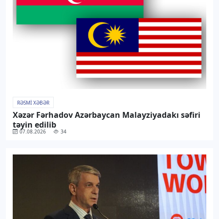
RƏSMI XƏBƏR
Xəzər Fərhadov Azərbaycan Malayziyadakı səfiri
təyin edilib
07.08.2026
34