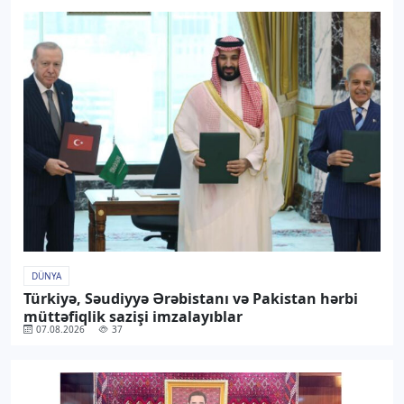
DÜNYA
Türkiyə, Səudiyyə Ərəbistanı və Pakistan hərbi
müttəfiqlik sazişi imzalayıblar
07.08.2026
37