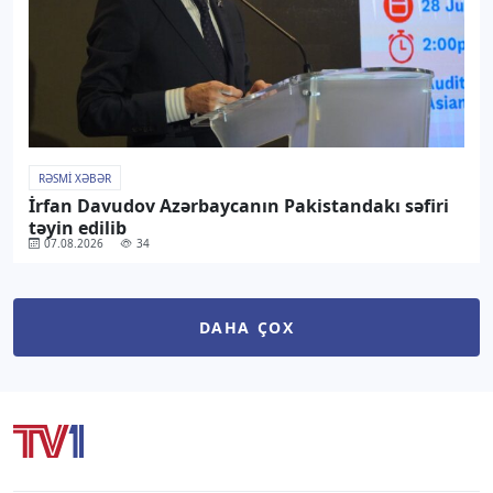
RƏSMI XƏBƏR
İrfan Davudov Azərbaycanın Pakistandakı səfiri
təyin edilib
07.08.2026
34
DAHA ÇOX