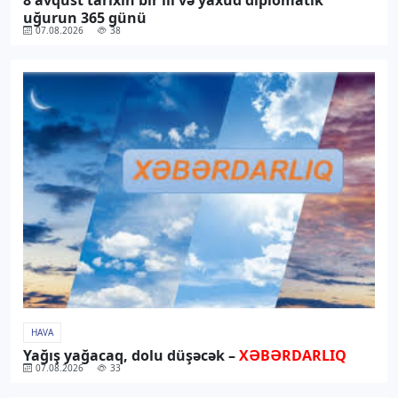
uğurun 365 günü
07.08.2026
38
HAVA
Yağış yağacaq, dolu düşəcək –
XƏBƏRDARLIQ
07.08.2026
33