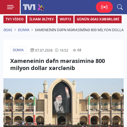
TV1
TV1 VIDEO
İLHAM ƏLIYEV
WUF13
GÜNÜN ƏSAS XƏBƏRLƏRI
Zamanı bizimlə yaşa!
ƏSAS
DÜNYA
XAMENEININ DƏFN MƏRASIMINƏ 800 MILYON DOLLAR
DÜNYA
68
07.07.2026
16:52
Xameneinin dəfn mərasiminə 800
milyon dollar xərclənib