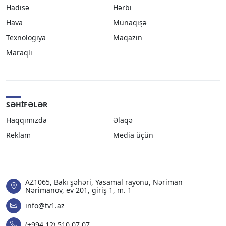
Hadisə
Hərbi
Hava
Münaqişə
Texnologiya
Maqazin
Maraqlı
SƏHIFƏLƏR
Haqqımızda
Əlaqə
Reklam
Media üçün
AZ1065, Bakı şəhəri, Yasamal rayonu, Nəriman
Nərimanov, ev 201, giriş 1, m. 1
info@tv1.az
(+994 12) 510 07 07