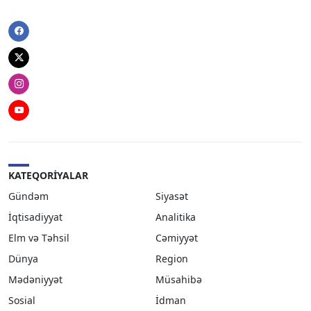
Facebook
Twitter
Instagram
Youtube
KATEQORIYALAR
Gündəm
Siyasət
İqtisadiyyat
Analitika
Elm və Təhsil
Cəmiyyət
Dünya
Region
Mədəniyyət
Müsahibə
Sosial
İdman