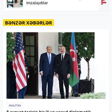
BƏNZƏR XƏBƏRLƏR
ANALITIKA
8 avqust tarixin bir ili və yaxud diplomatik