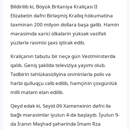
Bildirilib ki, Böyük Britaniya Kraliçası II
Elizabetin dəfni Birləşmiş Krallıq hökumətinə
təxminən 200 milyon dollara başa gəlib. Həmin
mərasimdə xarici ölkələrin yüksək vəzifəli
yüzlərlə rəsmisi şəxs iştirak edib.
Kraliçanın tabutu bir neçə gün Vestminsterdə
qalıb. Geniş şəkildə televiziya yayımı olub.
Tədbirin təhlükəsizliyinə onminlərlə polis və
hərbi qulluqçu cəlb edilib, həmçinin çoxgünlük
milli matəm elan edilib.
Qeyd edək ki, Seyid Əli Xameneinin dəfni ilə
bağlı mərasimlər iyulun 4-də başlayıb. İyulun 9-
da İranın Məşhəd şəhərində İmam Rza