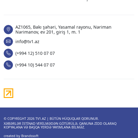
AZ1065, Bakı şəhəri, Yasamal rayonu, Nəriman
Nərimanov, ev 201, giriş 1, m. 1
info@tv1.az
(+994 12) 510 07 07
(+994 10) 544 07 07
© COPYRIGHT 2026
TV1.AZ
| BÜTÜN HÜQUQLAR QORUNUR.
XƏBƏRLƏR ISTINAD VERILMƏDƏN GÖTÜRÜLƏ, QANUNA ZIDD OLARAQ
KOPYALANA VƏ BAŞQA YERDƏ YAYIMLANA BILMƏZ.
created by Brandssoft