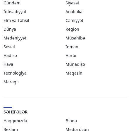
Gündəm
Siyasət
İqtisadiyyat
Analitika
Elm və Təhsil
Cəmiyyət
Dünya
Region
Mədəniyyət
Müsahibə
Sosial
İdman
Hadisə
Hərbi
Hava
Münaqişə
Texnologiya
Maqazin
Maraqlı
SƏHIFƏLƏR
Haqqımızda
Əlaqə
Reklam
Media üçün