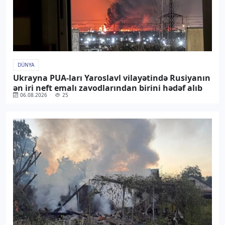
DÜNYA
Ukrayna PUA-ları Yaroslavl vilayətində Rusiyanın
ən iri neft emalı zavodlarından birini hədəf alıb
06.08.2026
25