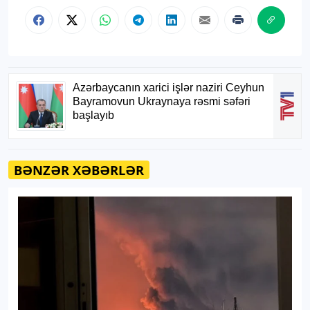
BƏNZƏR XƏBƏRLƏR