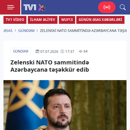
TV1
TV1 VIDEO
İLHAM ƏLIYEV
WUF13
GÜNÜN ƏSAS XƏBƏRLƏRI
Zamanı bizimlə yaşa!
ƏSAS
GÜNDƏM
ZELENSKI NATO SAMMITINDƏ AZƏRBAYCANA TƏŞƏK
GÜNDƏM
64
07.07.2026
17:37
Zelenski NATO sammitində
Azərbaycana təşəkkür edib