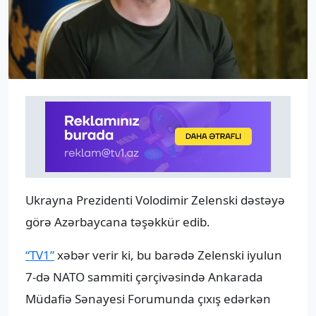
Ukrayna Prezidenti Volodimir Zelenski dəstəyə
görə Azərbaycana təşəkkür edib.
“TV1”
xəbər verir ki, bu barədə Zelenski iyulun
7-də NATO sammiti çərçivəsində Ankarada
Müdafiə Sənayesi Forumunda çıxış edərkən