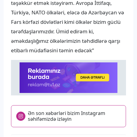
təşəkkür etmək istəyirəm. Avropa İttifaqı,
Türkiyə, NATO ölkələri, eləcə də Azərbaycan və
Fars körfəzi dövlətləri kimi ölkələr bizim güclü
tərəfdaşlarımızdır. Ümid edirəm ki,
əməkdaşlığımız ölkələrimizin təhdidlərə qarşı
etibarlı müdafiəsini təmin edəcək”
Ən son xəbərləri bizim Instagram
səhifəmizdə izləyin