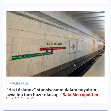
İNFRASTRUKTUR
"Həzi Aslanov" stansiyasının dalanı noyabrın
əvvəlinə tam hazır olacaq -
"Bakı Metropoliteni"
05.08.2026
29