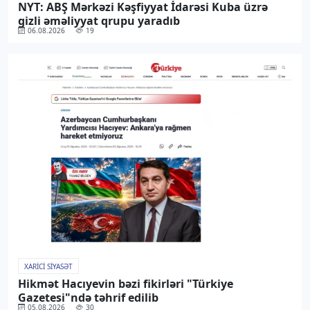
NYT: ABŞ Mərkəzi Kəşfiyyat İdarəsi Kuba üzrə
gizli əməliyyat qrupu yaradıb
06.08.2026
19
XARICI SIYASƏT
Hikmət Hacıyevin bəzi fikirləri "Türkiye
Gazetesi"ndə təhrif edilib
05.08.2026
30