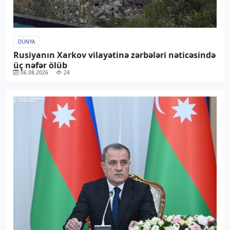
DÜNYA
Rusiyanın Xarkov vilayətinə zərbələri nəticəsində
üç nəfər ölüb
06.08.2026
24