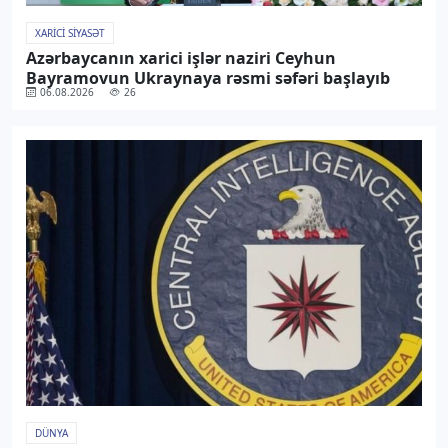
XARICI SIYASƏT
Azərbaycanın xarici işlər naziri Ceyhun
Bayramovun Ukraynaya rəsmi səfəri başlayıb
06.08.2026
26
DÜNYA