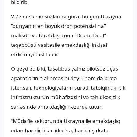
bildirib.
V.Zelenskinin sözlərinə görə, bu gün Ukrayna
“dünyanın ən böyük dron potensialına”
malikdir və tərəfdaşlarına “Drone Deal”
təşəbbüsü vasitəsilə əməkdaşlığı inkişaf
etdirməyi təklif edir.
O qeyd edib ki, təşəbbüs yalnız pilotsuz uçuş
aparatlarının alınmasını deyil, həm də birgə
istehsalı, texnologiyaların sürətli tətbiqini, kritik
infrastrukturun mühafizəsini və təhlükəsizlik
sahəsində əməkdaşlığı nəzərdə tutur:
“Müdafiə sektorunda Ukrayna ilə əməkdaşlıq
edən hər bir ölkə liderinə, hər bir şirkətə