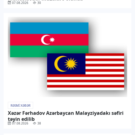
07.08.2026
30
RƏSMI XƏBƏR
Xəzər Fərhadov Azərbaycan Malayziyadakı səfiri
təyin edilib
07.08.2026
38