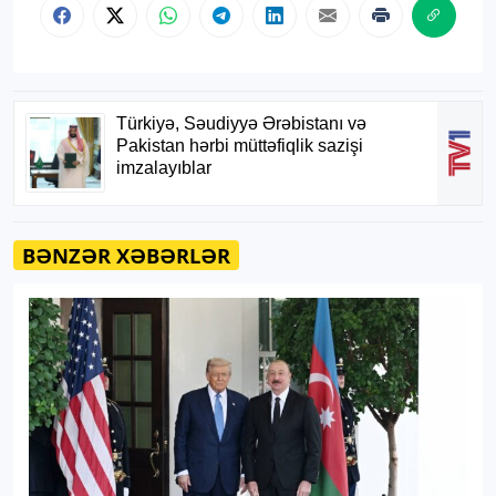
BƏNZƏR XƏBƏRLƏR