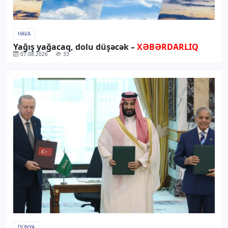
HAVA
Yağış yağacaq, dolu düşəcək –
XƏBƏRDARLIQ
07.08.2026
33
DÜNYA