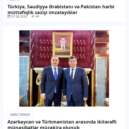
Türkiyə, Səudiyyə Ərəbistanı və Pakistan hərbi
müttəfiqlik sazişi imzalayıblar
07.08.2026
49
XARICI SIYASƏT
Azərbaycan və Türkmənistan arasında ikitərəfli
münasibətlər müzakirə olunub