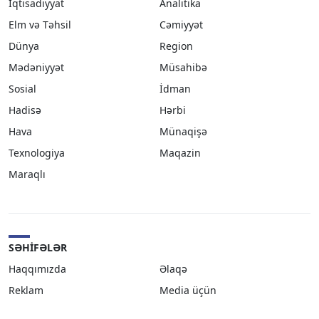
İqtisadiyyat
Analitika
Elm və Təhsil
Cəmiyyət
Dünya
Region
Mədəniyyət
Müsahibə
Sosial
İdman
Hadisə
Hərbi
Hava
Münaqişə
Texnologiya
Maqazin
Maraqlı
SƏHIFƏLƏR
Haqqımızda
Əlaqə
Reklam
Media üçün