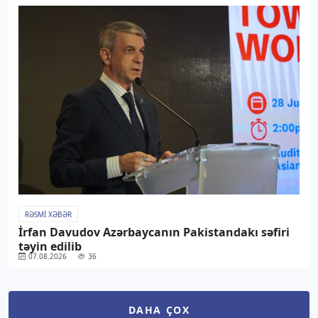
RƏSMI XƏBƏR
İrfan Davudov Azərbaycanın Pakistandakı səfiri
təyin edilib
07.08.2026
36
DAHA ÇOX