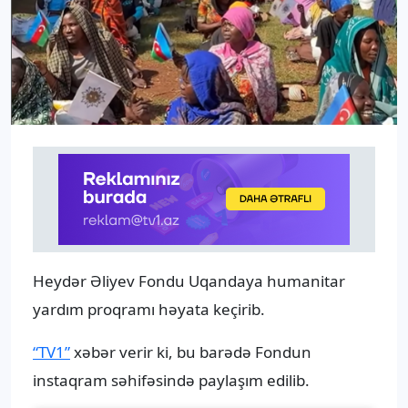
Heydər Əliyev Fondu Uqandaya humanitar
yardım proqramı həyata keçirib.
“TV1”
xəbər verir ki, bu barədə Fondun
instaqram səhifəsində paylaşım edilib.