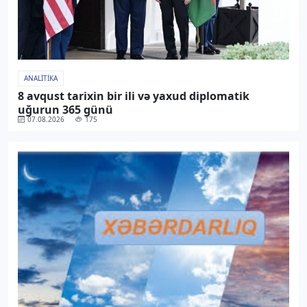
ANALITIKA
8 avqust tarixin bir ili və yaxud diplomatik
uğurun 365 günü
07.08.2026
175