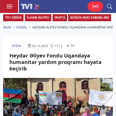
TV1
TV1 VIDEO
İLHAM ƏLIYEV
WUF13
GÜNÜN ƏSAS XƏBƏRLƏRI
Zamanı bizimlə yaşa!
ƏSAS
SOSIAL
HEYDƏR ƏLIYEV FONDU UQANDAYA HUMANITAR YARDI
SOSIAL
59
02.12.2025
17:13
Heydər Əliyev Fondu Uqandaya
humanitar yardım proqramı həyata
keçirib