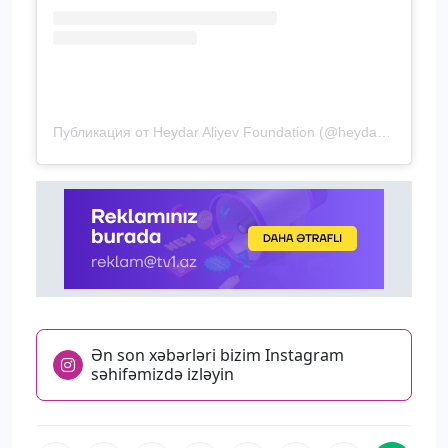
Публикация от Heydar Aliyev Foundation (@heydaraliyevfoundationofficial)
Ən son xəbərləri bizim Instagram
səhifəmizdə izləyin