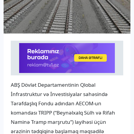
ABŞ Dövlət Departamentinin Qlobal
İnfrastruktur və İnvestisiyalar sahəsində
Tərəfdaşlıq Fondu adından AECOM-un
komandası TRIPP (“Beynəlxalq Sülh və Rifah
Naminə Tramp marşrutu”) layihəsi üçün
ərazinin tədqiqinə başlamaq məqsədilə