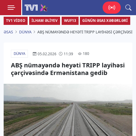
TV1
TV1 VIDEO
İLHAM ƏLIYEV
WUF13
GÜNÜN ƏSAS XƏBƏRLƏRI
Zamanı bizimlə yaşa!
ƏSAS
DÜNYA
ABŞ NÜMAYƏNDƏ HEYƏTI TRIPP LAYIHƏSI ÇƏRÇIVƏSI
DÜNYA
180
05.02.2026
11:39
ABŞ nümayəndə heyəti TRIPP layihəsi
çərçivəsində Ermənistana gedib