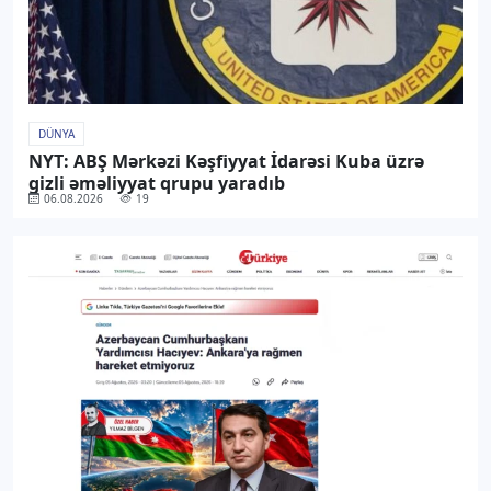
DÜNYA
NYT: ABŞ Mərkəzi Kəşfiyyat İdarəsi Kuba üzrə
gizli əməliyyat qrupu yaradıb
06.08.2026
19