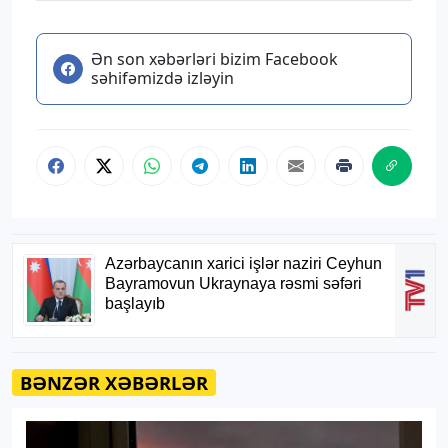
Ən son xəbərləri bizim Facebook
səhifəmizdə izləyin
BƏNZƏR XƏBƏRLƏR