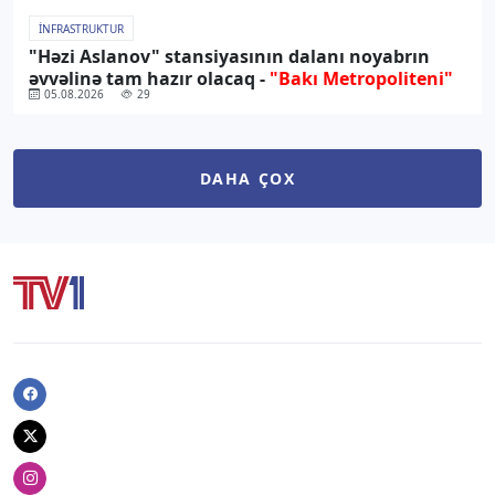
İNFRASTRUKTUR
"Həzi Aslanov" stansiyasının dalanı noyabrın
əvvəlinə tam hazır olacaq -
"Bakı Metropoliteni"
05.08.2026
29
DAHA ÇOX
Facebook
Twitter
Instagram