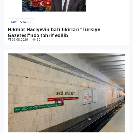
XARICI SIYASƏT
Hikmət Hacıyevin bəzi fikirləri "Türkiye
Gazetesi"ndə təhrif edilib
05.08.2026
30