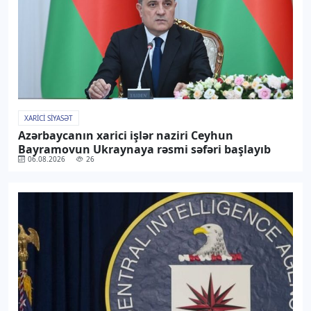
XARICI SIYASƏT
Azərbaycanın xarici işlər naziri Ceyhun
Bayramovun Ukraynaya rəsmi səfəri başlayıb
06.08.2026
26