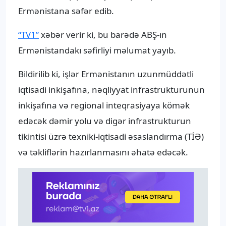
Ermənistana səfər edib.
“TV1”
xəbər verir ki, bu barədə ABŞ-ın
Ermənistandakı səfirliyi məlumat yayıb.
Bildirilib ki, işlər Ermənistanın uzunmüddətli
iqtisadi inkişafına, nəqliyyat infrastrukturunun
inkişafına və regional inteqrasiyaya kömək
edəcək dəmir yolu və digər infrastrukturun
tikintisi üzrə texniki-iqtisadi əsaslandırma (TİƏ)
və təkliflərin hazırlanmasını əhatə edəcək.