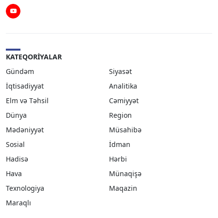
Youtube
KATEQORIYALAR
Gündəm
Siyasət
İqtisadiyyat
Analitika
Elm və Təhsil
Cəmiyyət
Dünya
Region
Mədəniyyət
Müsahibə
Sosial
İdman
Hadisə
Hərbi
Hava
Münaqişə
Texnologiya
Maqazin
Maraqlı