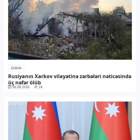
DÜNYA
Rusiyanın Xarkov vilayətinə zərbələri nəticəsində
üç nəfər ölüb
06.08.2026
24