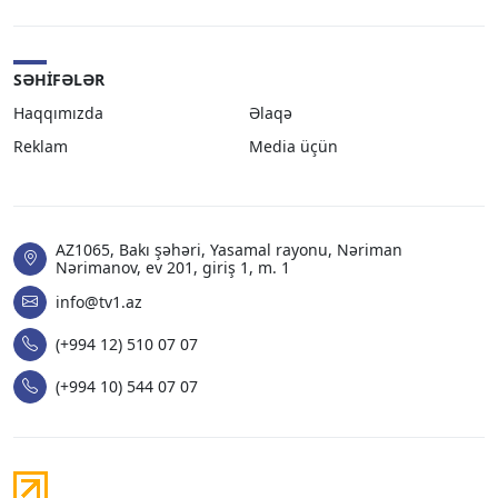
SƏHIFƏLƏR
Haqqımızda
Əlaqə
Reklam
Media üçün
AZ1065, Bakı şəhəri, Yasamal rayonu, Nəriman
Nərimanov, ev 201, giriş 1, m. 1
info@tv1.az
(+994 12) 510 07 07
(+994 10) 544 07 07