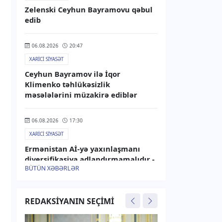
Zelenski Ceyhun Bayramovu qəbul
edib
06.08.2026
20:47
XARICI SIYASƏT
Ceyhun Bayramov ilə İqor
Klimenko təhlükəsizlik
məsələlərini müzakirə ediblər
06.08.2026
17:30
XARICI SIYASƏT
Ermənistan Aİ-yə yaxınlaşmanı
diversifikasiya adlandırmamalıdır -
BÜTÜN XƏBƏRLƏR
Rusiya XİN
06.08.2026
15:25
REDAKSIYANIN SEÇIMI
XARICI SIYASƏT