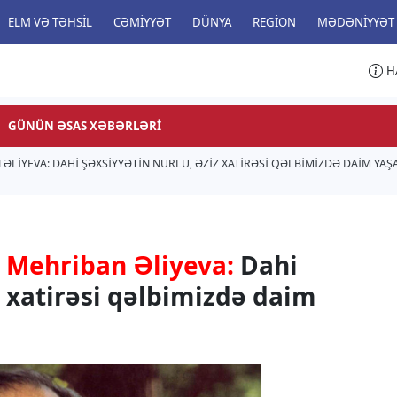
ELM VƏ TƏHSIL
CƏMIYYƏT
DÜNYA
REGION
MƏDƏNIYYƏT
H
GÜNÜN ƏSAS XƏBƏRLƏRI
 ƏLIYEVA: DAHI ŞƏXSIYYƏTIN NURLU, ƏZIZ XATIRƏSI QƏLBIMIZDƏ DAIM YA
t Mehriban Əliyeva:
Dahi
z xatirəsi qəlbimizdə daim