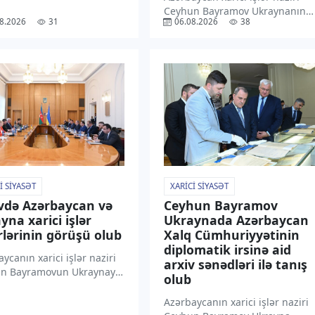
indən qəbul olunmaqdan
Ceyhun Bayramov Ukraynanın
8.2026
31
06.08.2026
38
nluğunu ifadə edib.
Milli Təhlükəsizlik və Müdafiə
xəbər verir ki, C. Bayramov
Şurasının katibi İqor Klimenko
ədə “X” sosial
ilə görüşüb. “TV1” xəbər verir ki,
əsində paylaşım […]
bu barədə nazir “X” sosial
media hesabında paylaşım
edib. Bildirilib […]
I SIYASƏT
XARICI SIYASƏT
vdə Azərbaycan və
Ceyhun Bayramov
yna xarici işlər
Ukraynada Azərbaycan
rlərinin görüşü olub
Xalq Cümhuriyyətinin
diplomatik irsinə aid
ycanın xarici işlər naziri
arxiv sənədləri ilə tanış
n Bayramovun Ukraynaya
olub
səfəri çərçivəsində
anın xarici işlər naziri
Azərbaycanın xarici işlər naziri
 Sibiha ilə geniş tərkibdə