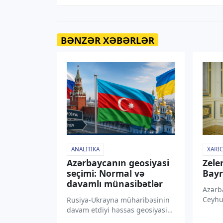
BƏNZƏR XƏBƏRLƏR
ANALITIKA
XARIC
Azərbaycanın geosiyasi
Zele
seçimi: Normal və
Bayr
davamlı münasibətlər
Azərba
Ceyhu
Rusiya-Ukrayna müharibəsinin
rəsmi 
davam etdiyi həssas geosiyasi
Prezi
şəraitdə xarici işlər naziri