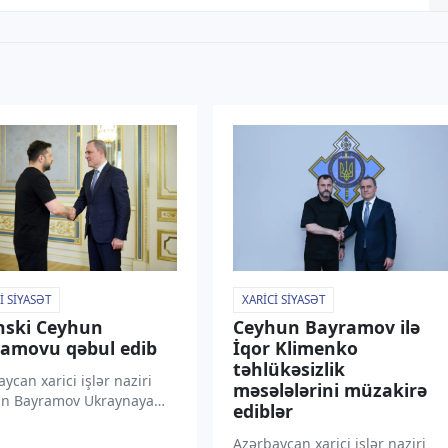
I SIYASƏT
XARICI SIYASƏT
nski Ceyhun
Ceyhun Bayramov ilə
amovu qəbul edib
İqor Klimenko
təhlükəsizlik
ycan xarici işlər naziri
məsələlərini müzakirə
n Bayramov Ukraynaya
ediblər
səfəri çərçivəsində
dent Volodimir Zelenski
Azərbaycan xarici işlər naziri