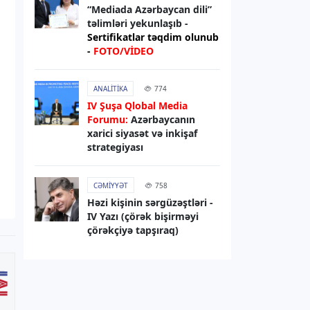
sanksiyaları genişləndirib
“Mediada Azərbaycan dili”
təlimləri yekunlaşıb -
Sertifikatlar təqdim olunub
06.08.2026
13:49
-
FOTO/VİDEO
XARICI SIYASƏT
Elman Abdullayev UNESCO-dan geri
ANALITIKA
774
çağırılıb, yerinə təyinat olub
IV Şuşa Qlobal Media
Forumu:
Azərbaycanın
06.08.2026
13:32
xarici siyasət və inkişaf
strategiyası
DÜNYA
Rəsmi Kiyev: ABŞ nümayəndə
heyətinin Ukraynaya səfərini
CƏMIYYƏT
758
gözləyirik
Həzi kişinin sərgüzəştləri -
IV Yazı (çörək bişirməyi
çörəkçiyə tapşıraq)
06.08.2026
13:29
RƏSMI XƏBƏR
Bəxtiyar Aslanbəyli “Şöhrət” ordeni
ilə təltif edilib