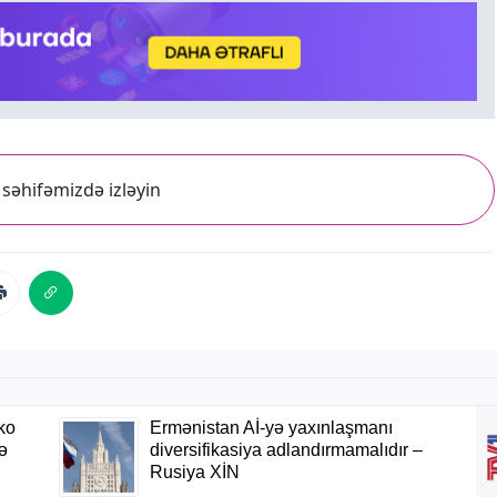
səhifəmizdə izləyin