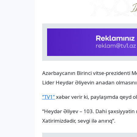
Azərbaycanın Birinci vitse-prezidenti
Lider Heydər Əliyevin anadan olmasının
‘’TV1’’
xəbər verir ki, paylaşımda qeyd o
“Heydər Əliyev – 103. Dahi şəxsiyyətin 
Xatirimizdədir, sevgi ilə anırıq”.