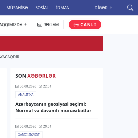
MÜSAHIBƏ
SOSIAL
İDMAN
DIGƏR
AQQIMIZDA
REKLAM
CANLI
ŞAYACAQDIR
SON
XƏBƏRLƏR
06.08.2026
22:51
ANALITIKA
Azərbaycanın geosiyasi seçimi:
Normal və davamlı münasibətlər
06.08.2026
20:51
XARICI SIYASƏT