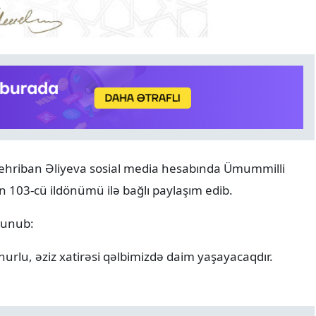
ANALITIKA
06.08.2026
Azərbaycanın geosiyasi seç
 Mehriban Əliyeva sosial media hesabında Ümummilli
Normal və davamlı münasi
 103-cü ildönümü ilə bağlı paylaşım edib.
lunub:
nurlu, əziz xatirəsi qəlbimizdə daim yaşayacaqdır.