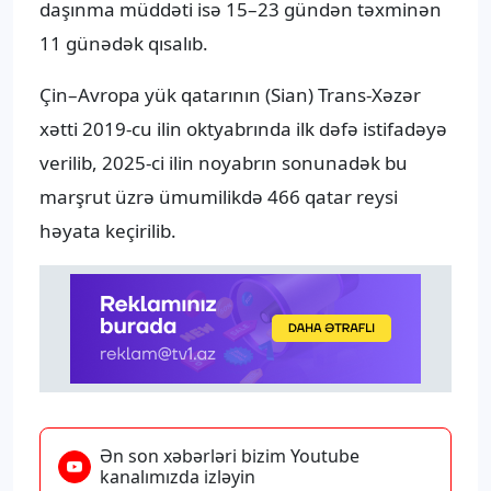
daşınma müddəti isə 15–23 gündən təxminən
11 günədək qısalıb.
Çin–Avropa yük qatarının (Sian) Trans-Xəzər
xətti 2019-cu ilin oktyabrında ilk dəfə istifadəyə
verilib, 2025-ci ilin noyabrın sonunadək bu
marşrut üzrə ümumilikdə 466 qatar reysi
həyata keçirilib.
Ən son xəbərləri bizim Youtube
kanalımızda izləyin