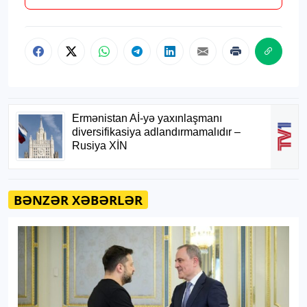
BƏNZƏR XƏBƏRLƏR