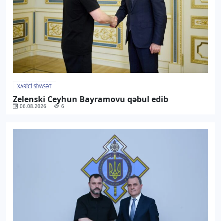
XARICI SIYASƏT
Zelenski Ceyhun Bayramovu qəbul edib
06.08.2026
6