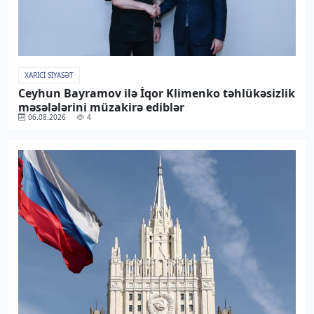
XARICI SIYASƏT
Ceyhun Bayramov ilə İqor Klimenko təhlükəsizlik
məsələlərini müzakirə ediblər
06.08.2026
4