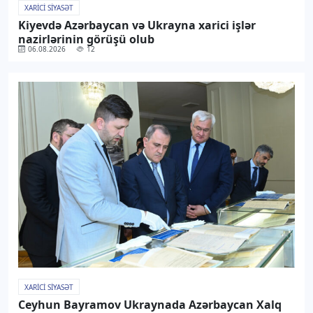
XARICI SIYASƏT
Kiyevdə Azərbaycan və Ukrayna xarici işlər
nazirlərinin görüşü olub
06.08.2026
12
XARICI SIYASƏT
Ceyhun Bayramov Ukraynada Azərbaycan Xalq