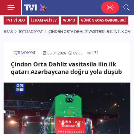
TV1
TV1 VIDEO
İLHAM ƏLIYEV
WUF13
GÜNÜN ƏSAS XƏBƏRLƏRI
Zamanı bizimlə yaşa!
ƏSAS
İQTISADIYYAT
ÇINDƏN ORTA DƏHLIZ VASITƏSILƏ ILIN ILK Q
İQTISADIYYAT
172
05.01.2026
09:05
Çindən Orta Dəhliz vasitəsilə ilin ilk
qatarı Azərbaycana doğru yola düşüb