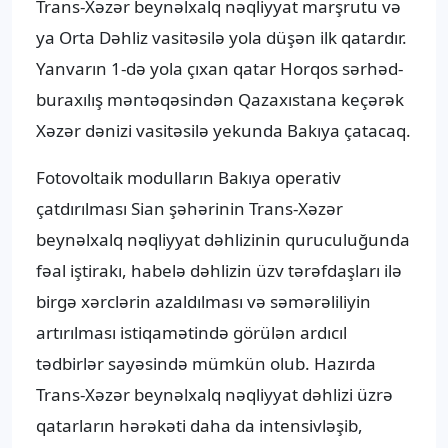
Trans-Xəzər beynəlxalq nəqliyyat marşrutu və
ya Orta Dəhliz vasitəsilə yola düşən ilk qatardır.
Yanvarın 1-də yola çıxan qatar Horqos sərhəd-
buraxılış məntəqəsindən Qazaxıstana keçərək
Xəzər dənizi vasitəsilə yekunda Bakıya çatacaq.
Fotovoltaik modulların Bakıya operativ
çatdırılması Sian şəhərinin Trans-Xəzər
beynəlxalq nəqliyyat dəhlizinin quruculuğunda
fəal iştirakı, habelə dəhlizin üzv tərəfdaşları ilə
birgə xərclərin azaldılması və səmərəliliyin
artırılması istiqamətində görülən ardıcıl
tədbirlər sayəsində mümkün olub. Hazırda
Trans-Xəzər beynəlxalq nəqliyyat dəhlizi üzrə
qatarların hərəkəti daha da intensivləşib,