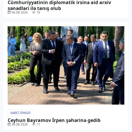
Cümhuriyyətinin diplomatik irsinə aid arxiv
sənədləri ilə tanış olub
06.08.2026
10
XARICI SIYASƏT
Ceyhun Bayramov İrpen şəhərinə gedib
06.08.2026
11