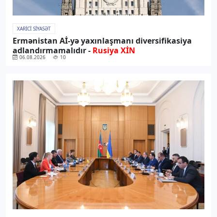
XARICI SIYASƏT
Ermənistan Aİ-yə yaxınlaşmanı diversifikasiya
adlandırmamalıdır -
Rusiya XİN
06.08.2026
10