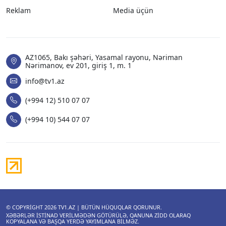
Reklam
Media üçün
AZ1065, Bakı şəhəri, Yasamal rayonu, Nəriman
Nərimanov, ev 201, giriş 1, m. 1
info@tv1.az
(+994 12) 510 07 07
(+994 10) 544 07 07
© COPYRIGHT 2026
TV1.AZ
| BÜTÜN HÜQUQLAR QORUNUR.
XƏBƏRLƏR ISTINAD VERILMƏDƏN GÖTÜRÜLƏ, QANUNA ZIDD OLARAQ
KOPYALANA VƏ BAŞQA YERDƏ YAYIMLANA BILMƏZ.