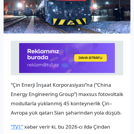
“Çin Enerji İnşaat Korporasiyası”na (“China
Energy Engineering Group”) məxsus fotovoltaik
modullarla yüklənmiş 45 konteynerlik Çin–
Avropa yük qatarı Sian şəhərindən yola düşüb.
“TV1”
xəbər verir ki, bu 2026-cı ildə Çindən