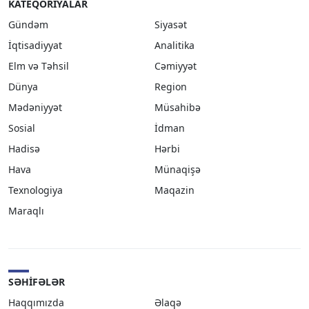
KATEQORIYALAR
Gündəm
Siyasət
İqtisadiyyat
Analitika
Elm və Təhsil
Cəmiyyət
Dünya
Region
Mədəniyyət
Müsahibə
Sosial
İdman
Hadisə
Hərbi
Hava
Münaqişə
Texnologiya
Maqazin
Maraqlı
SƏHIFƏLƏR
Haqqımızda
Əlaqə