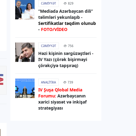
CƏMIYYƏT
829
Bakı metrosunda yeni tunellərin
“Mediada Azərbaycan dili”
tikintisi planlaşdırılandan tez başa
təlimləri yekunlaşıb -
çata bilər
Sertifikatlar təqdim olunub
-
FOTO/VİDEO
05.08.2026
14:18
İDMAN
CƏMIYYƏT
756
Həzi kişinin sərgüzəştləri -
“Qızıl top”a əsas namizədlər bəlli
IV Yazı (çörək bişirməyi
olub
çörəkçiyə tapşıraq)
05.08.2026
13:55
ANALITIKA
739
SOSIAL
IV Şuşa Qlobal Media
Xocavənddə daha 27 ailəyə
Forumu:
Azərbaycanın
evlərinin açarları təqdim olunub -
xarici siyasət və inkişaf
YENİLƏNİB
strategiyası
05.08.2026
13:25
RƏSMI XƏBƏR