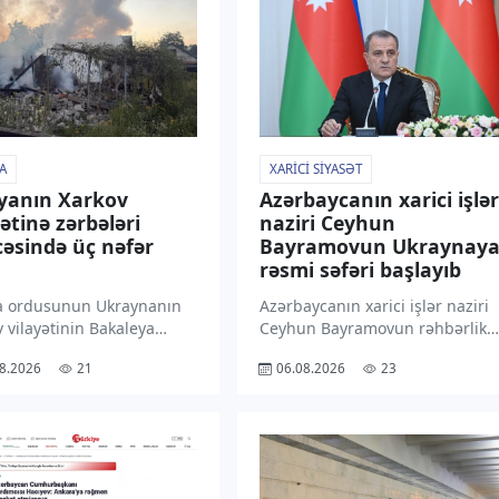
A
XARICI SIYASƏT
yanın Xarkov
Azərbaycanın xarici işlər
yətinə zərbələri
naziri Ceyhun
cəsində üç nəfər
Bayramovun Ukraynay
rəsmi səfəri başlayıb
a ordusunun Ukraynanın
Azərbaycanın xarici işlər naziri
 vilayətinin Bakaleya
Ceyhun Bayramovun rəhbərlik
inə pilotsuz uçuş aparatı
etdiyi nümayəndə heyətinin
8.2026
21
06.08.2026
23
 ilə hücumu nəticəsində üç
Ukraynaya rəsmi səfəri
ölüb. “TV1” xəbər verir ki,
başlayıb. “TV1” xəbər verir ki,
rədə “İnterfaks-Ukrayna”
Kiyevdə Azərbaycan XİN
etmə xidmətlərinə
rəhbərini Ukraynanın xarici işlə
adən məlumat yayıb.
naziri Andrey Sibiqa və digər
ın məlumatına […]
rəsmi […]