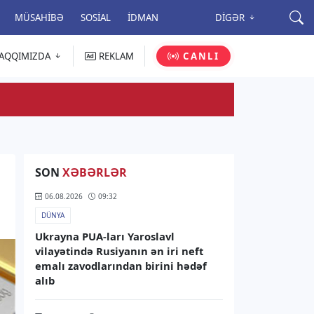
MÜSAHIBƏ
SOSIAL
İDMAN
DIGƏR
AQQIMIZDA
REKLAM
CANLI
SON
XƏBƏRLƏR
06.08.2026
09:32
DÜNYA
Ukrayna PUA-ları Yaroslavl
vilayətində Rusiyanın ən iri neft
emalı zavodlarından birini hədəf
alıb