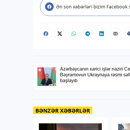
Ən son xəbərləri bizim Facebook s
BƏNZƏR XƏBƏRLƏR