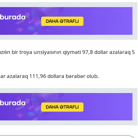
lın bir troya unsiyasının qiyməti 97,8 dollar azalaraq 5
DÜNYA
06.08.2026
Ukrayna PUA-ları Yaroslavl
vilayətində Rusiyanın ən iri
lar azalaraq 111,96 dollara bərabər olub.
emalı zavodlarından birini
alıb