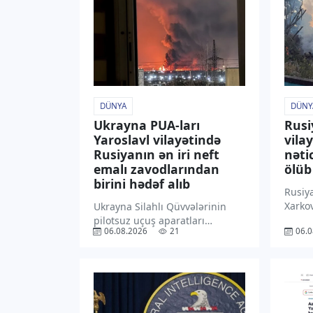
DÜNYA
DÜNY
Ukrayna PUA-ları
Rusi
Yaroslavl vilayətində
vila
Rusiyanın ən iri neft
nəti
emalı zavodlarından
ölüb
birini hədəf alıb
Rusiy
Xarkov
Ukrayna Silahlı Qüvvələrinin
şəhər
pilotsuz uçuş aparatları
06.08.2026
21
06.0
(PUA)
Rusiyanın Yaroslavl vilayətində
nəfər 
yerləşən Yaroslavl Neft Emalı
bu ba
Zavoduna zərbələr endirib.
xilas
“TV1” xəbər verir ki, bu barədə
istin
“Dialog.ua” məlumat yayıb.
Onlar
Məlumata görə, avqustun 6-na