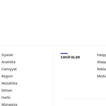
Siyasət
Haqq
SƏHIFƏLƏR
Analitika
Əlaq
Cəmiyyət
Rekl
Region
Medi
Müsahibə
İdman
Hərbi
Münaqişə