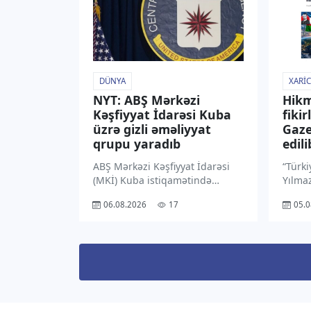
keçən […]
DÜNYA
XARIC
NYT: ABŞ Mərkəzi
Hikm
Kəşfiyyat İdarəsi Kuba
fikir
üzrə gizli əməliyyat
Gaze
qrupu yaradıb
edili
ABŞ Mərkəzi Kəşfiyyat İdarəsi
“Türki
(MKİ) Kuba istiqamətində
Yılma
fəaliyyət göstərmək üçün gizli
avqust
06.08.2026
17
05.0
əməliyyat qrupu yaradıb.
olunm
“TV1” xəbər verir ki, bu barədə
Prezi
The New York Times
Azərb
mənbələrinə istinadən məlumat
Prezi
yayıb. Qrupa kəşfiyyat
Admini
məlumatlarının […]
siyasə
müdiri
[…]