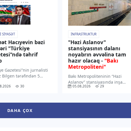
I SIYASƏT
İNFRASTRUKTUR
ət Hacıyevin bəzi
"Həzi Aslanov"
ləri "Türkiye
stansiyasının dalanı
tesi"ndə təhrif
noyabrın əvvəlinə tam
b
hazır olacaq -
"Bakı
Metropoliteni"
ye Gazetesi”nin jurnalisti
z Bilgen tərəfindən 5
Bakı Metropoliteninin “Həzi
 2026-cı il tarixində dərc
Aslanov” stansiyasında inşa
8.2026
30
05.08.2026
29
uş məqalədə Azərbaycan
olunan dalanın bu ilin oktyabr
dentinin köməkçisi –
ayının sonu-noyabr ayının
aycan Respublikası
əvvəllərində tam istifadəyə
dentinin
verilməsi nəzərdə tutulur. “TV1”
DAHA ÇOX
strasiyasının Xarici
xəbər verir ki, bu barədə
t məsələləri şöbəsinin
açıqlamasında “Bakı
 Hikmət Hacıyevin fikirləri
Metropoliteni” QSC-nin […]