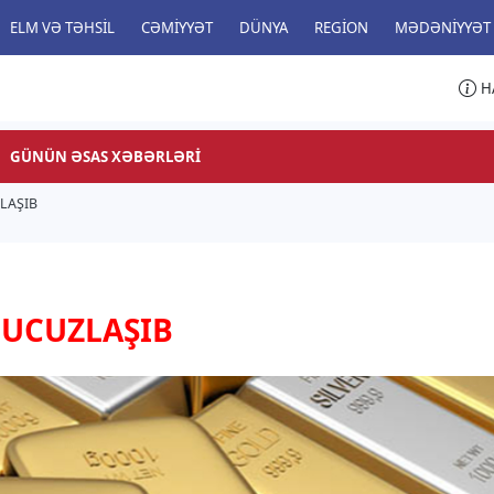
ELM VƏ TƏHSIL
CƏMIYYƏT
DÜNYA
REGION
MƏDƏNIYYƏT
H
GÜNÜN ƏSAS XƏBƏRLƏRI
LAŞIB
l
UCUZLAŞIB