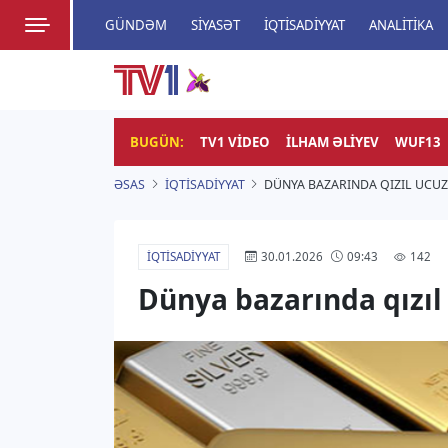
GÜNDƏM
SIYASƏT
İQTISADIYYAT
ANALITIKA
HADISƏ
TV1
Zamanı bizimlə yaşa!
BUGÜN:
TV1 VIDEO
İLHAM ƏLIYEV
WUF13
ƏSAS
İQTISADIYYAT
DÜNYA BAZARINDA QIZIL UCUZ
İQTISADIYYAT
142
30.01.2026
09:43
Dünya bazarında qızı