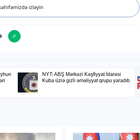
əhifəmizdə izləyin