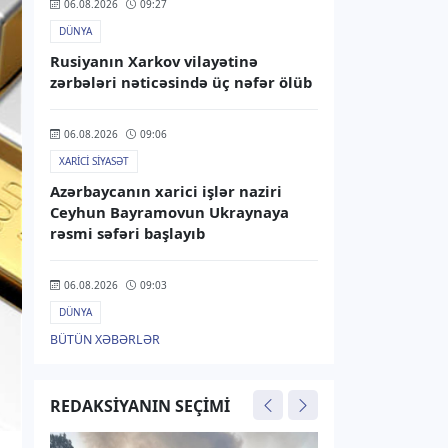
06.08.2026
09:27
DÜNYA
Rusiyanın Xarkov vilayətinə
zərbələri nəticəsində üç nəfər ölüb
06.08.2026
09:06
XARICI SIYASƏT
Azərbaycanın xarici işlər naziri
Ceyhun Bayramovun Ukraynaya
rəsmi səfəri başlayıb
06.08.2026
09:03
DÜNYA
BÜTÜN XƏBƏRLƏR
NYT: ABŞ Mərkəzi Kəşfiyyat İdarəsi
Kuba üzrə gizli əməliyyat qrupu
yaradıb
REDAKSIYANIN SEÇIMI
05.08.2026
20:08