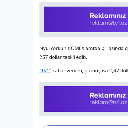
Nyu-Yorkun COMEX əmtəə birjasında qızı
257 dollar təşkil edib.
“TV1”
xəbər verir ki, gümüş isə 2,47 dol