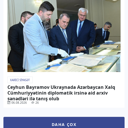
XARICI SIYASƏT
Ceyhun Bayramov Ukraynada Azərbaycan Xalq
Cümhuriyyətinin diplomatik irsinə aid arxiv
sənədləri ilə tanış olub
06.08.2026
26
DAHA ÇOX