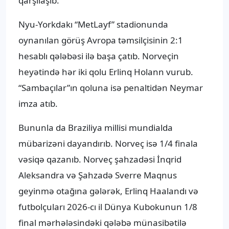
qarşılaşıb.
Nyu-Yorkdakı “MetLayf” stadionunda
oynanılan görüş Avropa təmsilçisinin 2:1
hesablı qələbəsi ilə başa çatıb. Norveçin
heyətində hər iki qolu Erlinq Holann vurub.
“Sambaçılar”ın qoluna isə penaltidən Neymar
imza atıb.
Bununla da Braziliya millisi mundialda
mübarizəni dayandırıb. Norveç isə 1/4 finala
vəsiqə qazanıb. Norveç şahzadəsi İnqrid
Aleksandra və Şahzadə Sverre Maqnus
geyinmə otağına gələrək, Erlinq Haalandı və
futbolçuları 2026-cı il Dünya Kubokunun 1/8
final mərhələsindəki qələbə münasibətilə