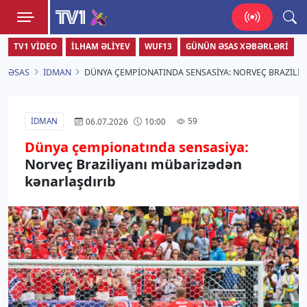
TV1
TV1 VIDEO
İLHAM ƏLIYEV
WUF13
GÜNÜN ƏSAS XƏBƏRLƏRI
Zamanı bizimlə yaşa!
ƏSAS
İDMAN
DÜNYA ÇEMPIONATINDA SENSASIYA: NORVEÇ BRAZILI
İDMAN
59
06.07.2026
10:00
Dünya çempionatında sensasiya:
Norveç Braziliyanı mübarizədən
kənarlaşdırıb