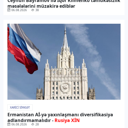
Ceyhun Bayramov ilə İqor Klimenko təhlükəsizlik
məsələlərini müzakirə ediblər
06.08.2026
38
XARICI SIYASƏT
Ermənistan Aİ-yə yaxınlaşmanı diversifikasiya
adlandırmamalıdır -
Rusiya XİN
06.08.2026
28