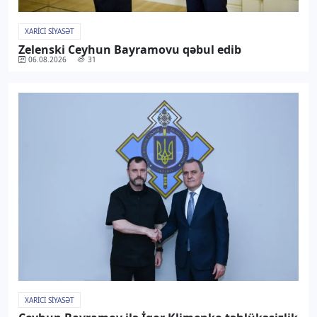
XARICI SIYASƏT
Zelenski Ceyhun Bayramovu qəbul edib
06.08.2026
31
XARICI SIYASƏT