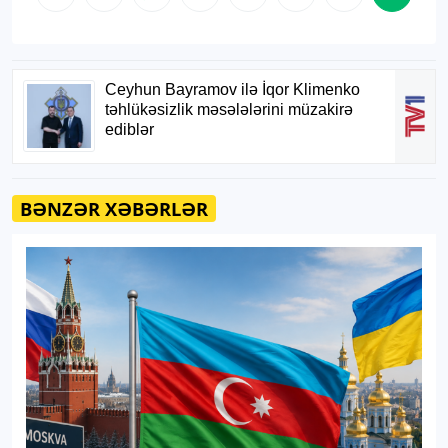
BƏNZƏR XƏBƏRLƏR