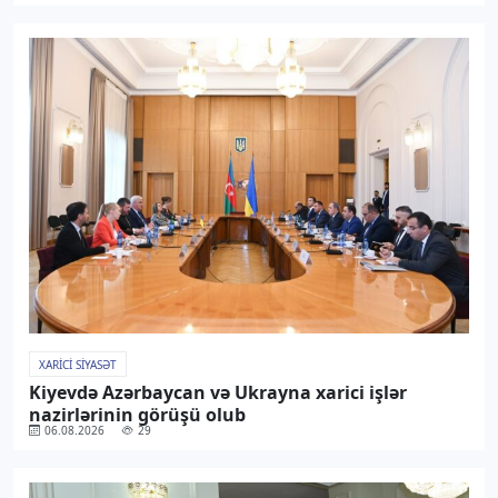
XARICI SIYASƏT
Kiyevdə Azərbaycan və Ukrayna xarici işlər
nazirlərinin görüşü olub
06.08.2026
29