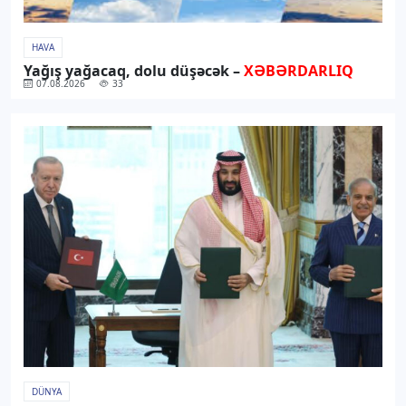
HAVA
Yağış yağacaq, dolu düşəcək –
XƏBƏRDARLIQ
07.08.2026
33
DÜNYA