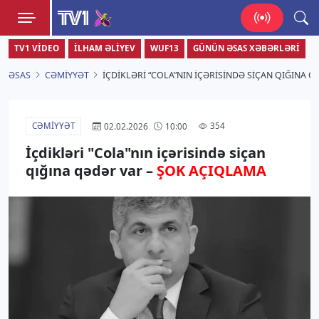
TV1
TV1 VIDEO
İLHAM ƏLIYEV
WUF13
GÜNÜN ƏSAS XƏBƏRLƏRI
Zamanı bizimlə yaşa!
ƏSAS
CƏMIYYƏT
İÇDIKLƏRI “COLA”NIN IÇƏRISINDƏ SIÇAN QIĞINA 
CƏMIYYƏT
354
02.02.2026
10:00
İçdikləri "Cola"nın içərisində siçan
qığına qədər var –
ŞOK AÇIQLAMA