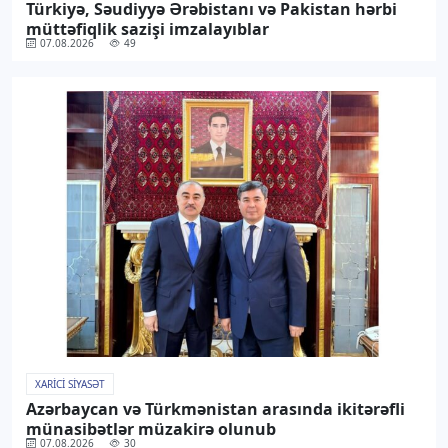
Türkiyə, Səudiyyə Ərəbistanı və Pakistan hərbi
müttəfiqlik sazişi imzalayıblar
07.08.2026
49
XARICI SIYASƏT
Azərbaycan və Türkmənistan arasında ikitərəfli
münasibətlər müzakirə olunub
07.08.2026
30