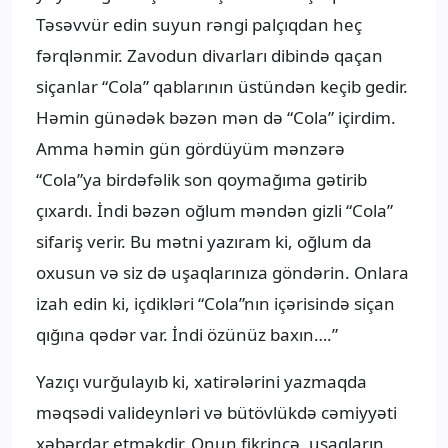
Təsəvvür edin suyun rəngi palçıqdan heç
fərqlənmir. Zavodun divarları dibində qaçan
siçanlar “Cola” qablarının üstündən keçib gedir.
Həmin günədək bəzən mən də “Cola” içirdim.
Amma həmin gün gördüyüm mənzərə
“Cola”ya birdəfəlik son qoymağıma gətirib
çıxardı. İndi bəzən oğlum məndən gizli “Cola”
sifariş verir. Bu mətni yazıram ki, oğlum da
oxusun və siz də uşaqlarınıza göndərin. Onlara
izah edin ki, içdikləri “Cola”nın içərisində siçan
qığına qədər var. İndi özünüz baxın….”
Yazıçı vurğulayıb ki, xatirələrini yazmaqda
məqsədi valideynləri və bütövlükdə cəmiyyəti
xəbərdar etməkdir. Onun fikrincə, uşaqların