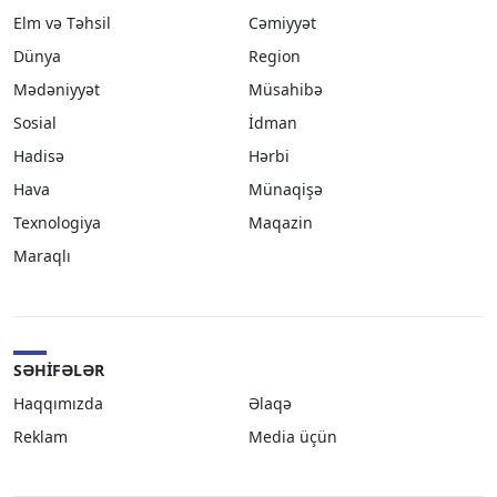
Elm və Təhsil
Cəmiyyət
Dünya
Region
Mədəniyyət
Müsahibə
Sosial
İdman
Hadisə
Hərbi
Hava
Münaqişə
Texnologiya
Maqazin
Maraqlı
SƏHIFƏLƏR
Haqqımızda
Əlaqə
Reklam
Media üçün