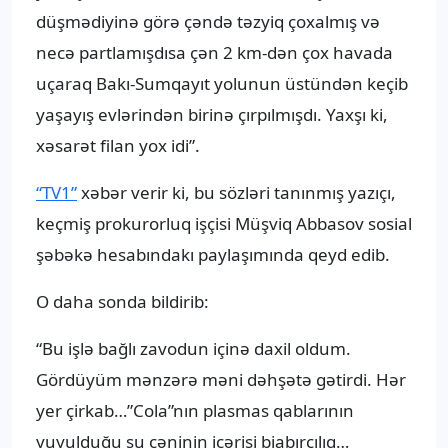
düşmədiyinə görə çəndə təzyiq çoxalmış və
necə partlamışdısa çən 2 km-dən çox havada
uçaraq Bakı-Sumqayıt yolunun üstündən keçib
yaşayış evlərindən birinə çırpılmışdı. Yaxşı ki,
xəsarət filan yox idi”.
“TV1”
xəbər verir ki, bu sözləri tanınmış yazıçı,
keçmiş prokurorluq işçisi Müşviq Abbasov sosial
şəbəkə hesabındakı paylaşımında qeyd edib.
O daha sonda bildirib:
“Bu işlə bağlı zavodun içinə daxil oldum.
Gördüyüm mənzərə məni dəhşətə gətirdi. Hər
yer çirkab…”Cola”nın plasmas qablarının
yuyulduğu su çəninin içərisi biabırçılıq…