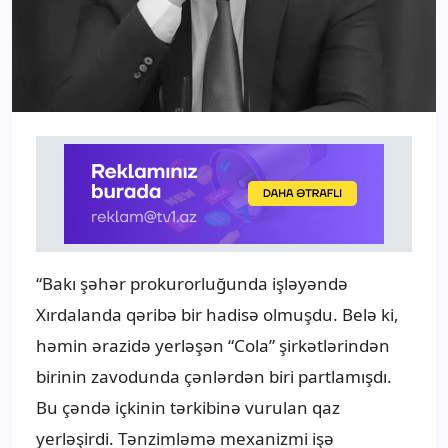
“Bakı şəhər prokurorluğunda işləyəndə
Xırdalanda qəribə bir hadisə olmuşdu. Belə ki,
həmin ərazidə yerləşən “Cola” şirkətlərindən
birinin zavodunda çənlərdən biri partlamışdı.
Bu çəndə içkinin tərkibinə vurulan qaz
yerləşirdi. Tənzimləmə mexanizmi işə