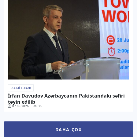
RƏSMI XƏBƏR
İrfan Davudov Azərbaycanın Pakistandakı səfiri
təyin edilib
07.08.2026
36
DAHA ÇOX