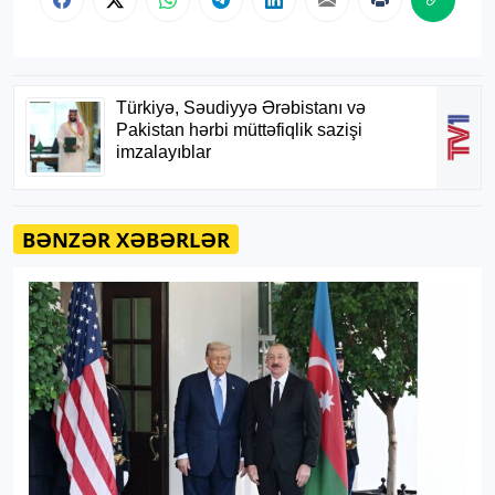
BƏNZƏR XƏBƏRLƏR