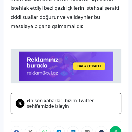
istehlak etdiyi bəzi qazlı içkilərin istehsal şəraiti
ciddi suallar doğurur və valideynlər bu
məsələyə biganə qalmamalıdır.
Ən son xəbərləri bizim Twitter
səhifəmizdə izləyin