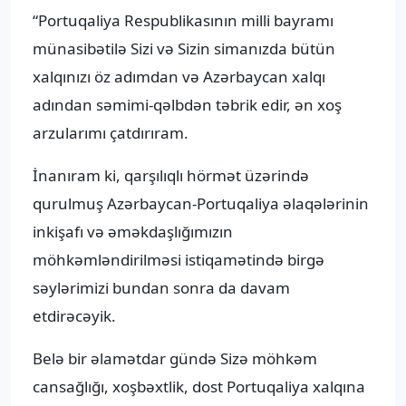
“Portuqaliya Respublikasının milli bayramı
münasibətilə Sizi və Sizin simanızda bütün
xalqınızı öz adımdan və Azərbaycan xalqı
adından səmimi-qəlbdən təbrik edir, ən xoş
arzularımı çatdırıram.
İnanıram ki, qarşılıqlı hörmət üzərində
qurulmuş Azərbaycan-Portuqaliya əlaqələrinin
inkişafı və əməkdaşlığımızın
möhkəmləndirilməsi istiqamətində birgə
səylərimizi bundan sonra da davam
etdirəcəyik.
Belə bir əlamətdar gündə Sizə möhkəm
cansağlığı, xoşbəxtlik, dost Portuqaliya xalqına