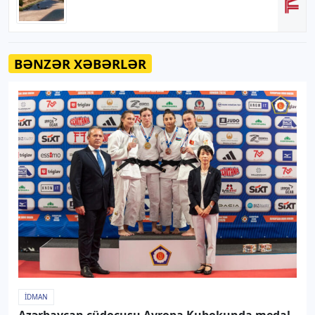
BƏNZƏR XƏBƏRLƏR
İDMAN
Azərbaycan cüdoçusu Avropa Kubokunda medal