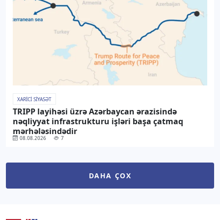
XARICI SIYASƏT
TRIPP layihəsi üzrə Azərbaycan ərazisində
nəqliyyat infrastrukturu işləri başa çatmaq
mərhələsindədir
08.08.2026
7
DAHA ÇOX