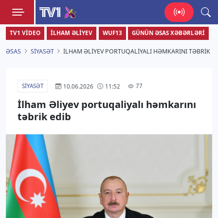
TV1
TV1 VIDEO
İLHAM ƏLIYEV
WUF13
GÜNÜN ƏSAS XƏBƏRLƏRI
Zamanı bizimlə yaşa!
ƏSAS
SIYASƏT
İLHAM ƏLIYEV PORTUQALIYALI HƏMKARINI TƏBRIK E
SIYASƏT
77
10.06.2026
11:52
İlham Əliyev portuqaliyalı həmkarını
təbrik edib