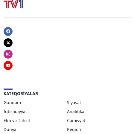
Facebook
Twitter
Instagram
Youtube
KATEQORIYALAR
Gündəm
Siyasət
İqtisadiyyat
Analitika
Elm və Təhsil
Cəmiyyət
Dünya
Region