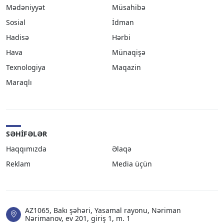
Mədəniyyət
Müsahibə
Sosial
İdman
Hadisə
Hərbi
Hava
Münaqişə
Texnologiya
Maqazin
Maraqlı
SƏHIFƏLƏR
Haqqımızda
Əlaqə
Reklam
Media üçün
AZ1065, Bakı şəhəri, Yasamal rayonu, Nəriman
Nərimanov, ev 201, giriş 1, m. 1