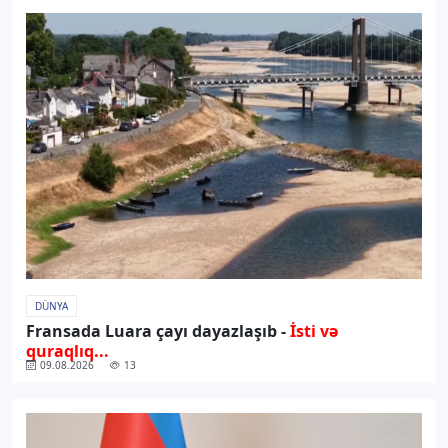
DÜNYA
Fransada Luara çayı dayazlaşıb -
İsti və
quraqlıq...
09.08.2026
13