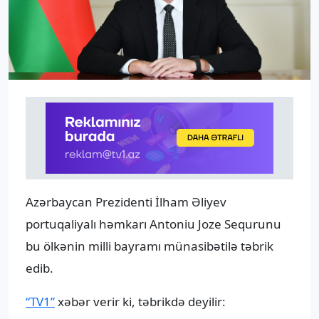
Azərbaycan Prezidenti İlham Əliyev
portuqaliyalı həmkarı Antoniu Joze Sequrunu
bu ölkənin milli bayramı münasibətilə təbrik
edib.
“TV1”
xəbər verir ki, təbrikdə deyilir: