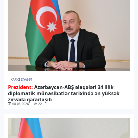
XARICI SIYASƏT
Prezident:
Azərbaycan-ABŞ əlaqələri 34 illik
diplomatik münasibətlər tarixində ən yüksək
zirvədə qərarlaşıb
08.08.2026
22