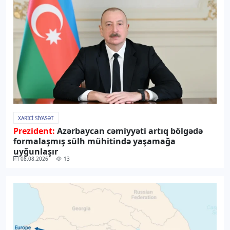
XARICI SIYASƏT
Prezident:
Azərbaycan cəmiyyəti artıq bölgədə
formalaşmış sülh mühitində yaşamağa
uyğunlaşır
08.08.2026
13