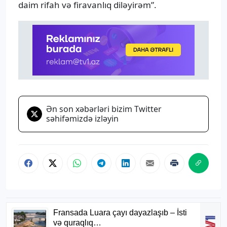
daim rifah və firavanlıq diləyirəm”.
Ən son xəbərləri bizim Twitter
səhifəmizdə izləyin