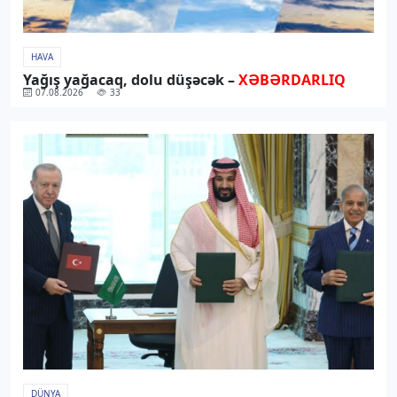
HAVA
Yağış yağacaq, dolu düşəcək –
XƏBƏRDARLIQ
07.08.2026
33
DÜNYA