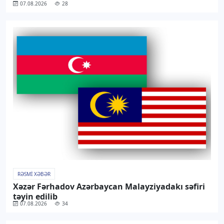
07.08.2026
28
RƏSMI XƏBƏR
Xəzər Fərhadov Azərbaycan Malayziyadakı səfiri
təyin edilib
07.08.2026
34