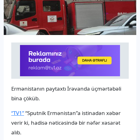
Ermənistanın paytaxtı İrəvanda üçmərtəbəli
bina çöküb.
“TV1”
“Sputnik Ermənistan”a istinadən xəbər
verir ki, hadisə nəticəsində bir nəfər xəsarət
alıb.