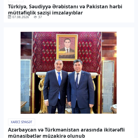
Türkiyə, Səudiyyə Ərəbistanı və Pakistan hərbi
müttəfiqlik sazişi imzalayıblar
07.08.2026
37
XARICI SIYASƏT
Azərbaycan və Türkmənistan arasında ikitərəfli
münasibətlər müzakirə olunub