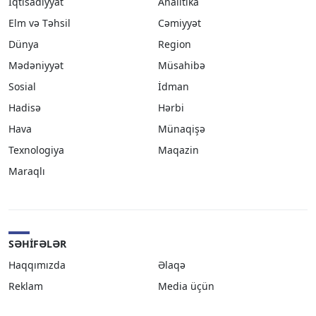
İqtisadiyyat
Analitika
Elm və Təhsil
Cəmiyyət
Dünya
Region
Mədəniyyət
Müsahibə
Sosial
İdman
Hadisə
Hərbi
Hava
Münaqişə
Texnologiya
Maqazin
Maraqlı
SƏHIFƏLƏR
Haqqımızda
Əlaqə
Reklam
Media üçün