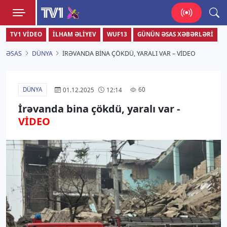
TV1
TV1 VIDEO
İLHAM ƏLIYEV
WUF13
GÜNÜN ƏSAS XƏBƏRLƏRI
Zamanı bizimlə yaşa!
ƏSAS
DÜNYA
İRƏVANDA BINA ÇÖKDÜ, YARALI VAR – VİDEO
DÜNYA
60
01.12.2025
12:14
İrəvanda bina çökdü, yaralı var -
VİDEO