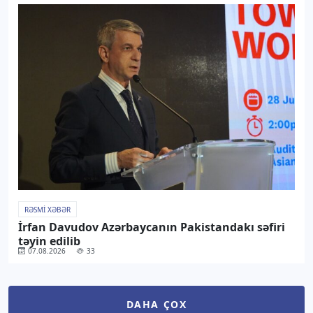
RƏSMI XƏBƏR
İrfan Davudov Azərbaycanın Pakistandakı səfiri
təyin edilib
07.08.2026
33
DAHA ÇOX