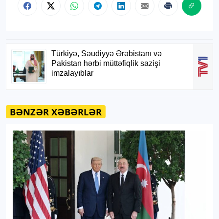
BƏNZƏR XƏBƏRLƏR