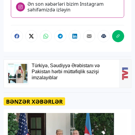
Ən son xəbərləri bizim Instagram
səhifəmizdə izləyin
BƏNZƏR XƏBƏRLƏR