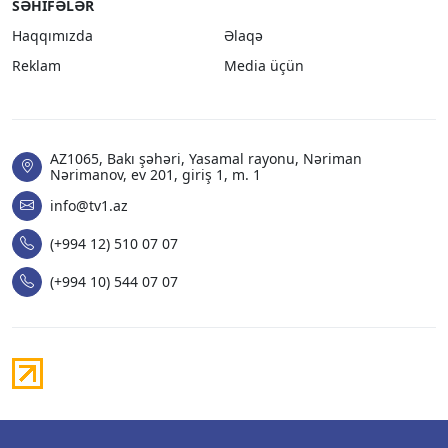
SƏHIFƏLƏR
Haqqımızda
Əlaqə
Reklam
Media üçün
AZ1065, Bakı şəhəri, Yasamal rayonu, Nəriman
Nərimanov, ev 201, giriş 1, m. 1
info@tv1.az
(+994 12) 510 07 07
(+994 10) 544 07 07