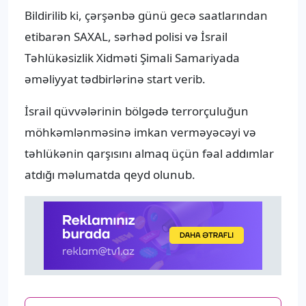
Bildirilib ki, çərşənbə günü gecə saatlarından
etibarən SAXAL, sərhəd polisi və İsrail
Təhlükəsizlik Xidməti Şimali Samariyada
əməliyyat tədbirlərinə start verib.
İsrail qüvvələrinin bölgədə terrorçuluğun
möhkəmlənməsinə imkan verməyəcəyi və
təhlükənin qarşısını almaq üçün fəal addımlar
atdığı məlumatda qeyd olunub.