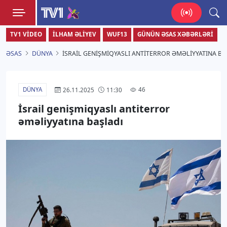
TV1
TV1 VIDEO
İLHAM ƏLIYEV
WUF13
GÜNÜN ƏSAS XƏBƏRLƏRI
Zamanı bizimlə yaşa!
ƏSAS
DÜNYA
İSRAIL GENIŞMIQYASLI ANTITERROR ƏMƏLIYYATINA BA
DÜNYA
46
26.11.2025
11:30
İsrail genişmiqyaslı antiterror
əməliyyatına başladı