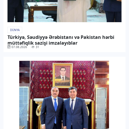
DÜNYA
Türkiyə, Səudiyyə Ərəbistanı və Pakistan hərbi
müttəfiqlik sazişi imzalayıblar
07.08.2026
31