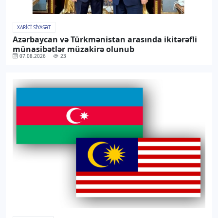
XARICI SIYASƏT
Azərbaycan və Türkmənistan arasında ikitərəfli
münasibətlər müzakirə olunub
07.08.2026
23