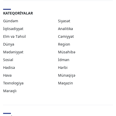
KATEQORIYALAR
Gündəm
Siyasət
İqtisadiyyat
Analitika
Elm və Təhsil
Cəmiyyət
Dünya
Region
Mədəniyyət
Müsahibə
Sosial
İdman
Hadisə
Hərbi
Hava
Münaqişə
Texnologiya
Maqazin
Maraqlı