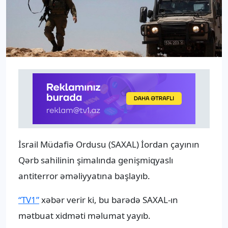
İsrail Müdafiə Ordusu (SAXAL) İordan çayının
Qərb sahilinin şimalında genişmiqyaslı
antiterror əməliyyatına başlayıb.
“TV1”
xəbər verir ki, bu barədə SAXAL-ın
mətbuat xidməti məlumat yayıb.