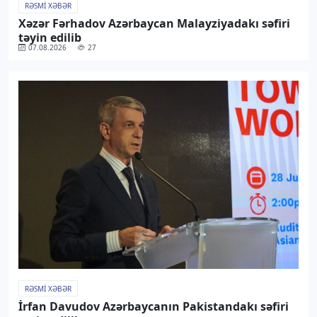
RƏSMI XƏBƏR
Xəzər Fərhadov Azərbaycan Malayziyadakı səfiri
təyin edilib
07.08.2026
27
RƏSMI XƏBƏR
İrfan Davudov Azərbaycanın Pakistandakı səfiri