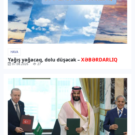
HAVA
Yağış yağacaq, dolu düşəcək –
XƏBƏRDARLIQ
07.08.2026
27