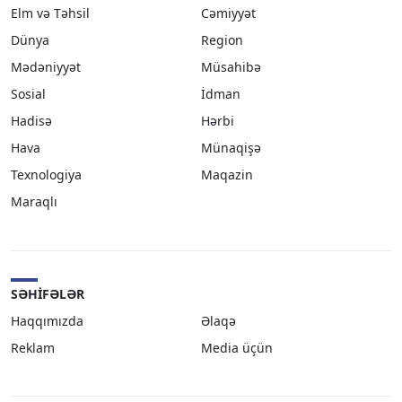
Elm və Təhsil
Cəmiyyət
Dünya
Region
Mədəniyyət
Müsahibə
Sosial
İdman
Hadisə
Hərbi
Hava
Münaqişə
Texnologiya
Maqazin
Maraqlı
SƏHIFƏLƏR
Haqqımızda
Əlaqə
Reklam
Media üçün