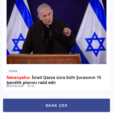
DÜNYA
Netanyahu:
İsrail Qəzza üzrə Sülh Şurasının 15
bəndlik planını rədd edir
09.08.2026
22
DAHA ÇOX