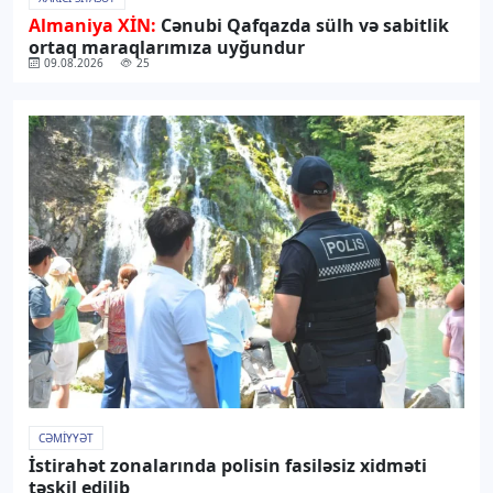
Almaniya XİN:
Cənubi Qafqazda sülh və sabitlik
ortaq maraqlarımıza uyğundur
09.08.2026
25
CƏMIYYƏT
İstirahət zonalarında polisin fasiləsiz xidməti
təşkil edilib