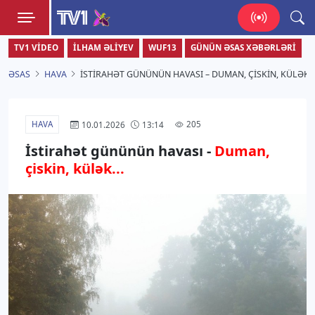
TV1
TV1 VIDEO
İLHAM ƏLIYEV
WUF13
GÜNÜN ƏSAS XƏBƏRLƏRI
Zamanı bizimlə yaşa!
ƏSAS
HAVA
İSTIRAHƏT GÜNÜNÜN HAVASI – DUMAN, ÇISKIN, KÜLƏK
HAVA
205
10.01.2026
13:14
İstirahət gününün havası -
Duman,
çiskin, külək...