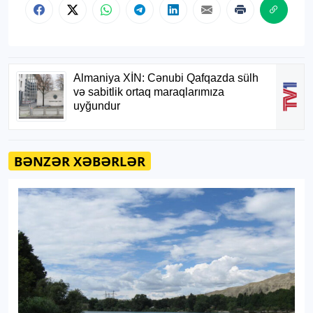
BƏNZƏR XƏBƏRLƏR