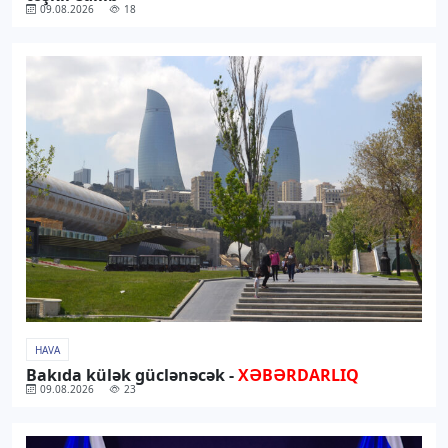
09.08.2026
18
HAVA
Bakıda külək güclənəcək -
XƏBƏRDARLIQ
09.08.2026
23