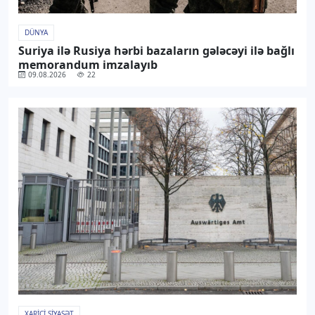
DÜNYA
Suriya ilə Rusiya hərbi bazaların gələcəyi ilə bağlı
memorandum imzalayıb
09.08.2026
22
XARICI SIYASƏT