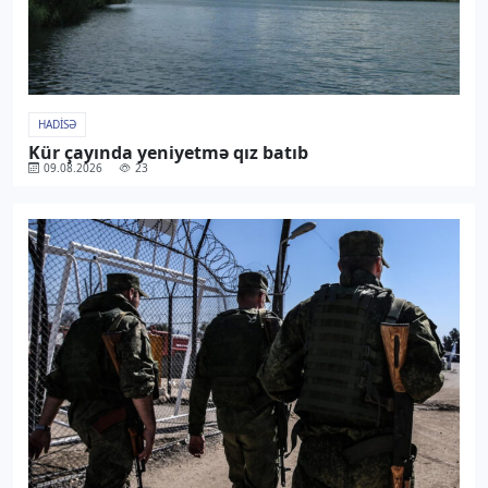
HADISƏ
Kür çayında yeniyetmə qız batıb
09.08.2026
23