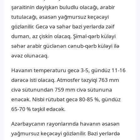
şəraitinin dəyişkən buludlu olacağı, arabir
tutulacağı, əsasən yağmursuz keçəcəyi
gözlənilir. Gecə və səhər bəzi yerlərdə zəif
duman, az çiskin olacaq. Şimal-qərb küləyi
səhər arabir güclənən cənub-qərb küləyi ilə
əvəz olunacaq.
Havanın temperaturu gecə 3-5, gündüz 11-16
dərəcə isti olacaq. Atmosfer təzyiqi 763 mm
civə sütunundan 759 mm civə sütununa
enəcək. Nisbi rütubət gecə 80-85 %, gündüz
65-70 % təşkil edəcək.
Azərbaycanın rayonlarında havanın əsasən
yağmursuz keçəcəyi gözlənilir. Bəzi yerlərdə