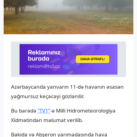
Azərbaycanda yanvarın 11-də havanın əsasən
yağmursuz keçəcəyi gözlənilir.
Bu barədə
“TV1”
-ə Milli Hidrometeorologiya
Xidmətindən məlumat verilib.
Bakıda və Abşeron yarımadasında hava