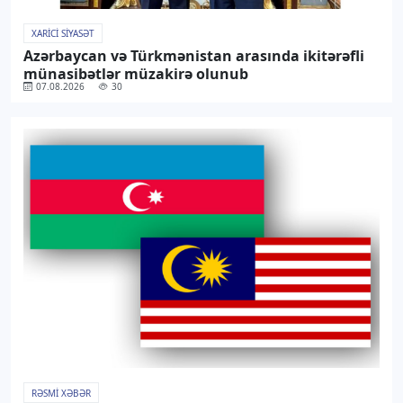
XARICI SIYASƏT
Azərbaycan və Türkmənistan arasında ikitərəfli
münasibətlər müzakirə olunub
07.08.2026
30
RƏSMI XƏBƏR