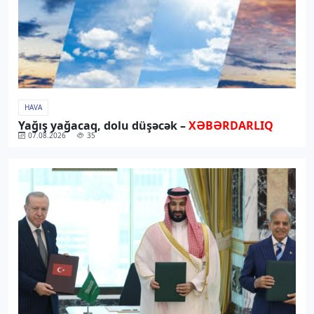
HAVA
Yağış yağacaq, dolu düşəcək –
XƏBƏRDARLIQ
07.08.2026
35