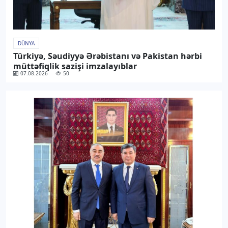
DÜNYA
Türkiyə, Səudiyyə Ərəbistanı və Pakistan hərbi
müttəfiqlik sazişi imzalayıblar
07.08.2026
50