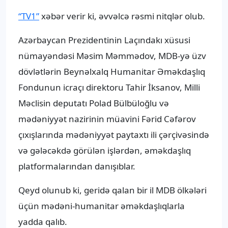
“TV1”
xəbər verir ki, əvvəlcə rəsmi nitqlər olub.
Azərbaycan Prezidentinin Laçındakı xüsusi
nümayəndəsi Məsim Məmmədov, MDB-yə üzv
dövlətlərin Beynəlxalq Humanitar Əməkdaşlıq
Fondunun icraçı direktoru Tahir İksanov, Milli
Məclisin deputatı Polad Bülbüloğlu və
mədəniyyət nazirinin müavini Fərid Cəfərov
çıxışlarında mədəniyyət paytaxtı ili çərçivəsində
və gələcəkdə görülən işlərdən, əməkdaşlıq
platformalarından danışıblar.
Qeyd olunub ki, geridə qalan bir il MDB ölkələri
üçün mədəni-humanitar əməkdaşlıqlarla
yadda qalıb.