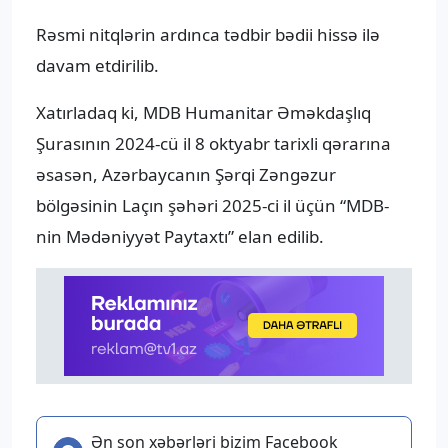
Rəsmi nitqlərin ardınca tədbir bədii hissə ilə
davam etdirilib.
Xatırladaq ki, MDB Humanitar Əməkdaşlıq
Şurasının 2024-cü il 8 oktyabr tarixli qərarına
əsasən, Azərbaycanın Şərqi Zəngəzur
bölgəsinin Laçın şəhəri 2025-ci il üçün “MDB-
nin Mədəniyyət Paytaxtı” elan edilib.
Ən son xəbərləri bizim Facebook