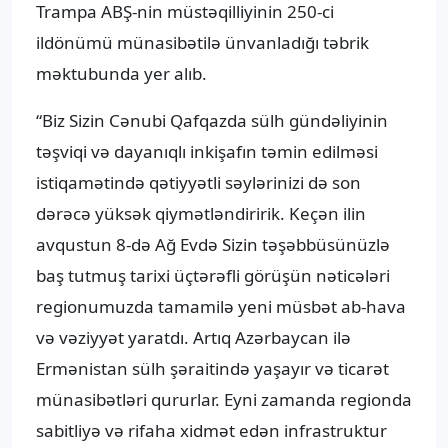
Trampa ABŞ-nin müstəqilliyinin 250-ci
ildönümü münasibətilə ünvanladığı təbrik
məktubunda yer alıb.
“Biz Sizin Cənubi Qafqazda sülh gündəliyinin
təşviqi və dayanıqlı inkişafın təmin edilməsi
istiqamətində qətiyyətli səylərinizi də son
dərəcə yüksək qiymətləndiririk. Keçən ilin
avqustun 8-də Ağ Evdə Sizin təşəbbüsünüzlə
baş tutmuş tarixi üçtərəfli görüşün nəticələri
regionumuzda tamamilə yeni müsbət ab-hava
və vəziyyət yaratdı. Artıq Azərbaycan ilə
Ermənistan sülh şəraitində yaşayır və ticarət
münasibətləri qururlar. Eyni zamanda regionda
sabitliyə və rifaha xidmət edən infrastruktur