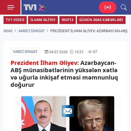
TV1
TV1 VIDEO
İLHAM ƏLIYEV
WUF13
GÜNÜN ƏSAS XƏBƏRLƏRI
Zamanı bizimlə yaşa!
ƏSAS
XARICI SIYASƏT
PREZIDENT İLHAM ƏLIYEV: AZƏRBAYCAN-ABŞ
XARICI SIYASƏT
67
04.07.2026
10:31
Prezident İlham Əliyev:
Azərbaycan-
ABŞ münasibətlərinin yüksələn xətlə
və uğurla inkişaf etməsi məmnunluq
doğurur