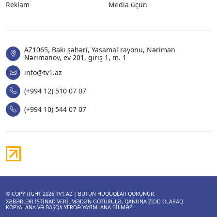
Reklam
Media üçün
AZ1065, Bakı şəhəri, Yasamal rayonu, Nəriman
Nərimanov, ev 201, giriş 1, m. 1
info@tv1.az
(+994 12) 510 07 07
(+994 10) 544 07 07
© COPYRIGHT 2026
TV1.AZ
| BÜTÜN HÜQUQLAR QORUNUR.
XƏBƏRLƏR ISTINAD VERILMƏDƏN GÖTÜRÜLƏ, QANUNA ZIDD OLARAQ
KOPYALANA VƏ BAŞQA YERDƏ YAYIMLANA BILMƏZ.