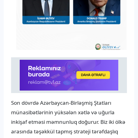
Son dövrdə Azərbaycan-Birləşmiş Ştatları
münasibətlərinin yüksələn xətlə və uğurla
inkişaf etməsi məmnunluq doğurur. Biz iki ölkə
arasında təşəkkül tapmış strateji tərəfdaşlıq