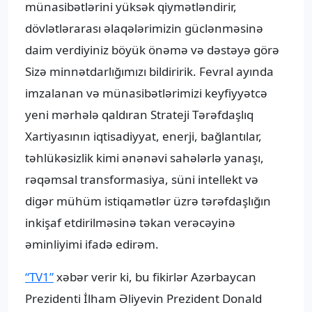
münasibətlərini yüksək qiymətləndirir,
dövlətlərarası əlaqələrimizin güclənməsinə
daim verdiyiniz böyük önəmə və dəstəyə görə
Sizə minnətdarlığımızı bildiririk. Fevral ayında
imzalanan və münasibətlərimizi keyfiyyətcə
yeni mərhələ qaldıran Strateji Tərəfdaşlıq
Xartiyasının iqtisadiyyat, enerji, bağlantılar,
təhlükəsizlik kimi ənənəvi sahələrlə yanaşı,
rəqəmsal transformasiya, süni intellekt və
digər mühüm istiqamətlər üzrə tərəfdaşlığın
inkişaf etdirilməsinə təkan verəcəyinə
əminliyimi ifadə edirəm.
“TV1”
xəbər verir ki, bu fikirlər Azərbaycan
Prezidenti İlham Əliyevin Prezident Donald