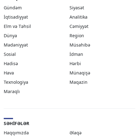
Gündəm
Siyasət
İqtisadiyyat
Analitika
Elm və Təhsil
Cəmiyyət
Dünya
Region
Mədəniyyət
Müsahibə
Sosial
İdman
Hadisə
Hərbi
Hava
Münaqişə
Texnologiya
Maqazin
Maraqlı
SƏHIFƏLƏR
Haqqımızda
Əlaqə