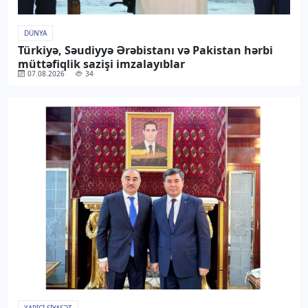
DÜNYA
Türkiyə, Səudiyyə Ərəbistanı və Pakistan hərbi
müttəfiqlik sazişi imzalayıblar
07.08.2026
34
XARICI SIYASƏT