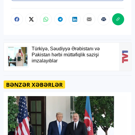
BƏNZƏR XƏBƏRLƏR