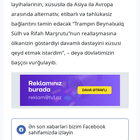
layihələrinin, xüsusilə də Asiya ilə Avropa
arasında alternativ, etibarlı və təhlükəsiz
bağlantını təmin edəcək “Trampın Beynəlxalq
Sülh və Rifah Marşrutu”nun reallaşmasına
ölkənizin göstərdiyi davamlı dəstəyini xüsusi
qeyd etmək istərdim”, – deyə dövlətimizin
başçısı vurğulayıb.
Ən son xəbərləri bizim Facebook
səhifəmizdə izləyin