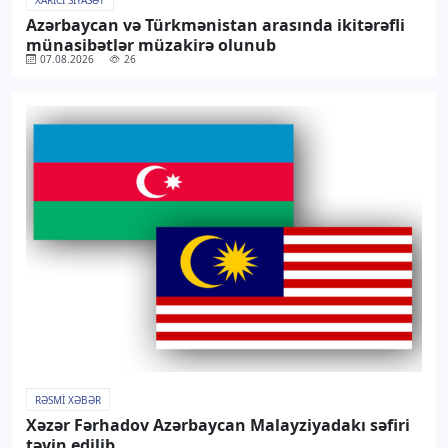
Azərbaycan və Türkmənistan arasında ikitərəfli
münasibətlər müzakirə olunub
07.08.2026
26
RƏSMI XƏBƏR
Xəzər Fərhadov Azərbaycan Malayziyadakı səfiri
təyin edilib