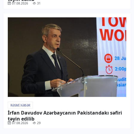
07.08.2026
31
RƏSMI XƏBƏR
İrfan Davudov Azərbaycanın Pakistandakı səfiri
təyin edilib
07.08.2026
29