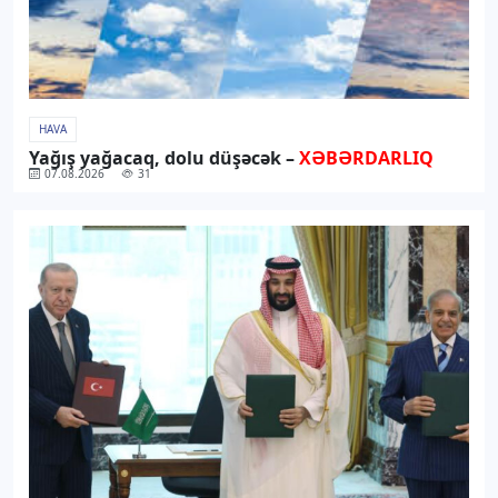
HAVA
Yağış yağacaq, dolu düşəcək –
XƏBƏRDARLIQ
07.08.2026
31