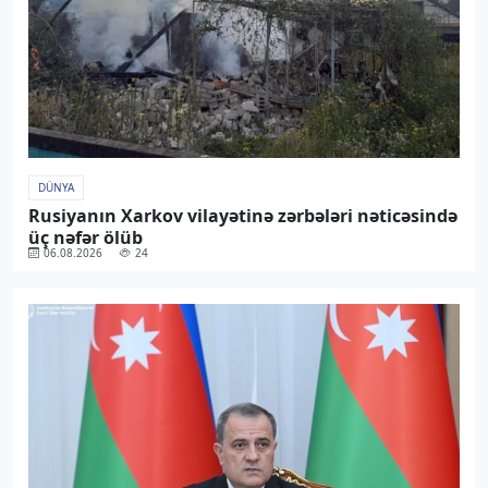
DÜNYA
Rusiyanın Xarkov vilayətinə zərbələri nəticəsində
üç nəfər ölüb
06.08.2026
24