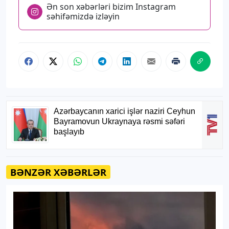
Ən son xəbərləri bizim Instagram
səhifəmizdə izləyin
BƏNZƏR XƏBƏRLƏR