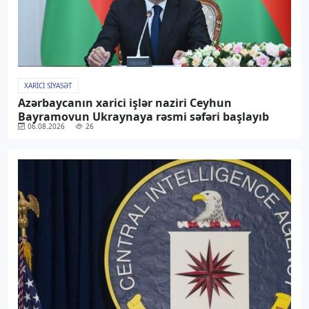
XARICI SIYASƏT
Azərbaycanın xarici işlər naziri Ceyhun
Bayramovun Ukraynaya rəsmi səfəri başlayıb
06.08.2026
26