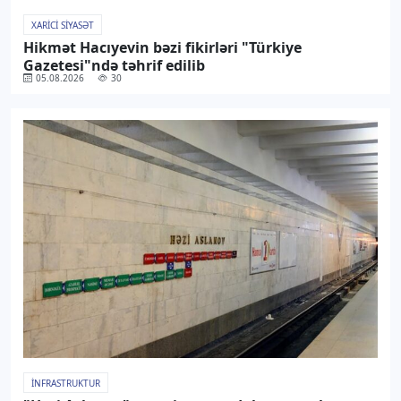
XARICI SIYASƏT
Hikmət Hacıyevin bəzi fikirləri "Türkiye
Gazetesi"ndə təhrif edilib
05.08.2026
30
İNFRASTRUKTUR