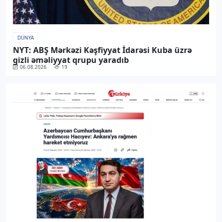
DÜNYA
NYT: ABŞ Mərkəzi Kəşfiyyat İdarəsi Kuba üzrə
gizli əməliyyat qrupu yaradıb
06.08.2026
19