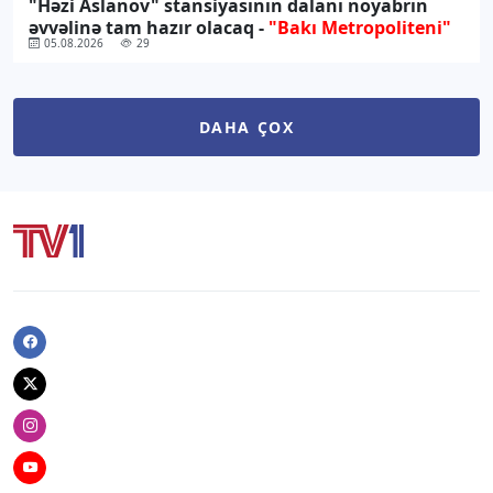
"Həzi Aslanov" stansiyasının dalanı noyabrın
əvvəlinə tam hazır olacaq -
"Bakı Metropoliteni"
05.08.2026
29
DAHA ÇOX
Facebook
Twitter
Instagram
Youtube