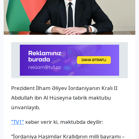
Prezident İlham Əliyev İordaniyanın Kralı II
Abdullah ibn Al Hüseynə təbrik məktubu
ünvanlayıb.
“TV1”
xəbər verir ki, məktubda deyilir:
“İordaniya Haşimilər Krallığının milli bayramı –