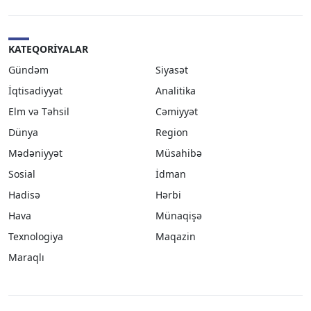
KATEQORIYALAR
Gündəm
Siyasət
İqtisadiyyat
Analitika
Elm və Təhsil
Cəmiyyət
Dünya
Region
Mədəniyyət
Müsahibə
Sosial
İdman
Hadisə
Hərbi
Hava
Münaqişə
Texnologiya
Maqazin
Maraqlı