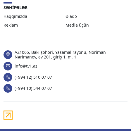
SƏHIFƏLƏR
Haqqımızda
Əlaqə
Reklam
Media üçün
AZ1065, Bakı şəhəri, Yasamal rayonu, Nəriman
Nərimanov, ev 201, giriş 1, m. 1
info@tv1.az
(+994 12) 510 07 07
(+994 10) 544 07 07