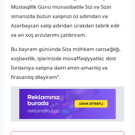
Müstəqillik Günü münasibətilə Sizi və Sizin
simanızda bütün xalqınızı öz adımdan və
Azərbaycan xalqı adından ürəkdən təbrik edir
və ən xoş arzularımı çatdırıram.
Bu bayram günündə Sizə möhkəm cansağlığı,
xoşbəxtlik, işlərinizdə müvəffəqiyyətlər, dost
İordaniya xalqına daim əmin-amanlıq və
firavanlıq diləyirəm”.