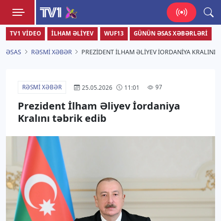
TV1
TV1 VIDEO
İLHAM ƏLIYEV
WUF13
GÜNÜN ƏSAS XƏBƏRLƏRI
Zamanı bizimlə yaşa!
ƏSAS
RƏSMI XƏBƏR
PREZIDENT İLHAM ƏLIYEV İORDANIYA KRALINI T
RƏSMI XƏBƏR
97
25.05.2026
11:01
Prezident İlham Əliyev İordaniya
Kralını təbrik edib