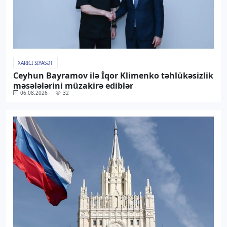
XARICI SIYASƏT
Ceyhun Bayramov ilə İqor Klimenko təhlükəsizlik
məsələlərini müzakirə ediblər
06.08.2026
32