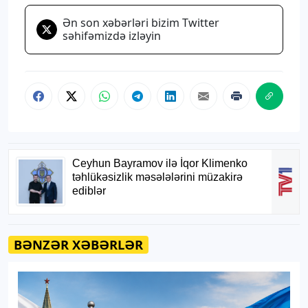
Ən son xəbərləri bizim Twitter
səhifəmizdə izləyin
BƏNZƏR XƏBƏRLƏR