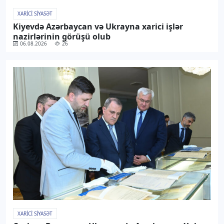
XARICI SIYASƏT
Kiyevdə Azərbaycan və Ukrayna xarici işlər
nazirlərinin görüşü olub
06.08.2026
26
XARICI SIYASƏT