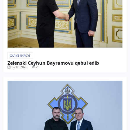
XARICI SIYASƏT
Zelenski Ceyhun Bayramovu qəbul edib
06.08.2026
28