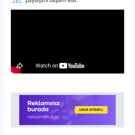
‘’TV1’’
paylaşımı təqdim edir: