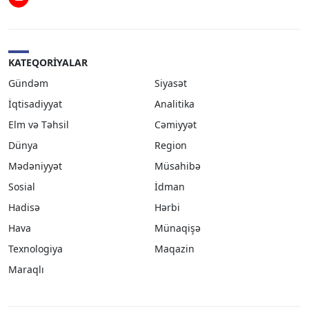
Youtube
KATEQORIYALAR
Gündəm
Siyasət
İqtisadiyyat
Analitika
Elm və Təhsil
Cəmiyyət
Dünya
Region
Mədəniyyət
Müsahibə
Sosial
İdman
Hadisə
Hərbi
Hava
Münaqişə
Texnologiya
Maqazin
Maraqlı