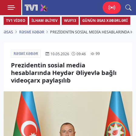
TV1
TV1 VIDEO
İLHAM ƏLIYEV
WUF13
GÜNÜN ƏSAS XƏBƏRLƏRI
Zamanı bizimlə yaşa!
ƏSAS
RƏSMI XƏBƏR
PREZIDENTIN SOSIAL MEDIA HESABLARINDA HE
RƏSMI XƏBƏR
99
10.05.2026
09:46
Prezidentin sosial media
hesablarında Heydər Əliyevlə bağlı
videoçarx paylaşılıb