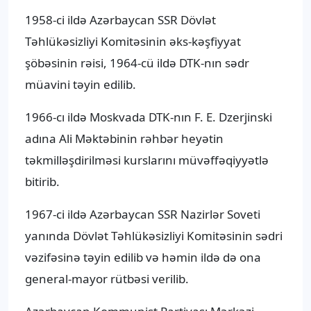
1958-ci ildə Azərbaycan SSR Dövlət
Təhlükəsizliyi Komitəsinin əks-kəşfiyyat
şöbəsinin rəisi, 1964-cü ildə DTK-nın sədr
müavini təyin edilib.
1966-cı ildə Moskvada DTK-nın F. E. Dzerjinski
adına Ali Məktəbinin rəhbər heyətin
təkmilləşdirilməsi kurslarını müvəffəqiyyətlə
bitirib.
1967-ci ildə Azərbaycan SSR Nazirlər Soveti
yanında Dövlət Təhlükəsizliyi Komitəsinin sədri
vəzifəsinə təyin edilib və həmin ildə də ona
general-mayor rütbəsi verilib.