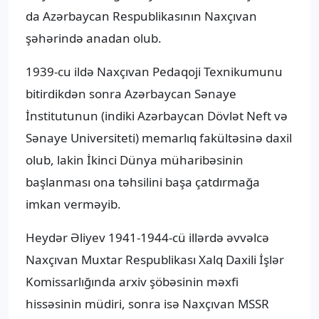
da Azərbaycan Respublikasının Naxçıvan
şəhərində anadan olub.
1939-cu ildə Naxçıvan Pedaqoji Texnikumunu
bitirdikdən sonra Azərbaycan Sənaye
İnstitutunun (indiki Azərbaycan Dövlət Neft və
Sənaye Universiteti) memarlıq fakültəsinə daxil
olub, lakin İkinci Dünya müharibəsinin
başlanması ona təhsilini başa çatdırmağa
imkan verməyib.
Heydər Əliyev 1941-1944-cü illərdə əvvəlcə
Naxçıvan Muxtar Respublikası Xalq Daxili İşlər
Komissarlığında arxiv şöbəsinin məxfi
hissəsinin müdiri, sonra isə Naxçıvan MSSR