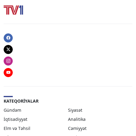
Facebook
Twitter
Instagram
Youtube
KATEQORIYALAR
Gündəm
Siyasət
İqtisadiyyat
Analitika
Elm və Təhsil
Cəmiyyət