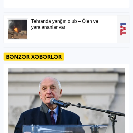
BƏNZƏR XƏBƏRLƏR