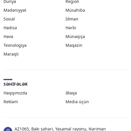
Dünya
Region
Mədəniyyət
Müsahibə
Sosial
İdman
Hadisə
Hərbi
Hava
Münaqişə
Texnologiya
Maqazin
Maraqlı
SƏHIFƏLƏR
Haqqımızda
Əlaqə
Reklam
Media üçün
AZ1065, Bakı şəhəri, Yasamal rayonu, Nəriman