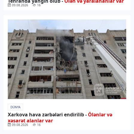
Tehranda yanğın olub -
Ölən və yaralananlar var
09.08.2026
16
DÜNYA
Xarkova hava zərbələri endirilib -
Ölənlər və
xəsarət alanlar var
09.08.2026
16