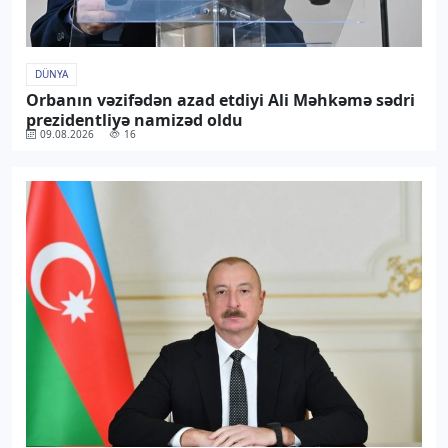
DÜNYA
Orbanın vəzifədən azad etdiyi Ali Məhkəmə sədri
prezidentliyə namizəd oldu
09.08.2026
16