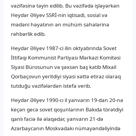
vəzifəsinə təyin edilib. Bu vəzifədə işləyərkən
Heydər Əliyev SSRİ-nin iqtisadi, sosial və
mədəni həyatının ən mühüm sahələrinə
rəhbərlik edib.
Heydər Əliyev 1987-ci ilin oktyabrında Sovet
İttifaqı Kommunist Partiyası Mərkəzi Komitəsi
Siyasi Bürosunun və şəxsən baş katib Mixail
Qorbaçovun yeritdiyi siyasi xəttə etiraz olaraq
tutduğu vəzifələrdən istefa verib.
Heydər Əliyev 1990-cı il yanvarın 19-dan 20-nə
keçən gecə sovet qoşunlarının Bakıda törətdiyi
qanlı faciə ilə əlaqədar, yanvarın 21-də
Azərbaycanın Moskvadakı nümayəndəliyində