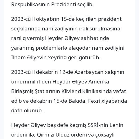
Respublikasının Prezidenti seçilib.
2003-cü il oktyabrın 15-də keçirilən prezident
seçkilərində namizədliyinin irəli sürülməsinə
razılıq vermiş Heydər Əliyev səhhətində
yaranmış problemlərlə əlaqədar namizədliyini
İlham Əliyevin xeyrinə geri götürüb.
2003-cü il dekabrın 12-də Azərbaycan xalqının
ümummilli lideri Heydər Əliyev Amerika
Birləşmiş Ştatlarının Klivlend Klinikasında vəfat
edib və dekabrın 15-də Bakıda, Fəxri xiyabanda
dəfn olunub.
Heydər Əliyev beş dəfə keçmiş SSRİ-nin Lenin
ordeni ilə, Qırmızı Ulduz ordeni və çoxsaylı