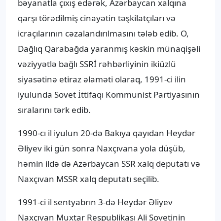
bəyanatla çıxış edərək, Azərbaycan xalqına
qarşı törədilmiş cinayətin təşkilatçıları və
icraçılarının cəzalandırılmasını tələb edib. O,
Dağlıq Qarabağda yaranmış kəskin münaqişəli
vəziyyətlə bağlı SSRİ rəhbərliyinin ikiüzlü
siyasətinə etiraz əlaməti olaraq, 1991-ci ilin
iyulunda Sovet İttifaqı Kommunist Partiyasının
sıralarını tərk edib.
1990-cı il iyulun 20-də Bakıya qayıdan Heydər
Əliyev iki gün sonra Naxçıvana yola düşüb,
həmin ildə də Azərbaycan SSR xalq deputatı və
Naxçıvan MSSR xalq deputatı seçilib.
1991-ci il sentyabrın 3-də Heydər Əliyev
Naxçıvan Muxtar Respublikası Ali Sovetinin