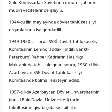
Xalq Komissarları Sovetində ümumi şöbənin
müdiri vəzifələrində işləyib.
1944-cü ilin may ayında dövlət təhlükəsizliyi
orqanlarında işə göndərilib.
1949-1950-ci illərdə SSRİ Dövlət Təhlükəsizliyi
Komitəsinin Leninqraddakı (indiki Sankt-
Peterburq) Rəhbər Kadrların Hazırlığı
Məktəbində təhsil aldıqdan sonra, 1950-ci ildə
Azərbaycan SSR Dövlət Təhlükəsizliyi
Komitəsində bölmə rəisi təyin edilib.
1957-ci ildə Azərbaycan Dövlət Universitetinin
(indiki Bakı Dövlət Universiteti) tarix
fakültəsinin qiyabi şöbəsini bitirib.