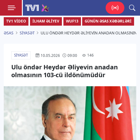
TV1
TV1 VIDEO
İLHAM ƏLIYEV
WUF13
GÜNÜN ƏSAS XƏBƏRLƏRI
Zamanı bizimlə yaşa!
ƏSAS
SIYASƏT
ULU ÖNDƏR HEYDƏR ƏLIYEVIN ANADAN OLMASININ 
SIYASƏT
146
10.05.2026
09:00
Ulu öndər Heydər Əliyevin anadan
olmasının 103-cü ildönümüdür