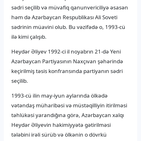
sədri seçilib və müvafiq qanunvericiliyə əsasən
həm də Azərbaycan Respublikası Ali Soveti
sədrinin müavini olub. Bu vəzifədə o, 1993-cü
ilə kimi çalışıb.
Heydər Əliyev 1992-ci il noyabrın 21-də Yeni
Azərbaycan Partiyasının Naxçıvan şəhərində
keçirilmiş təsis konfransında partiyanın sədri
seçilib.
1993-cü ilin may-iyun aylarında ölkədə
vətəndaş müharibəsi və müstəqilliyin itirilməsi
təhlükəsi yarandığına görə, Azərbaycan xalqı
Heydər Əliyevin hakimiyyətə gətirilməsi
tələbini irəli sürüb və ölkənin o dövrkü